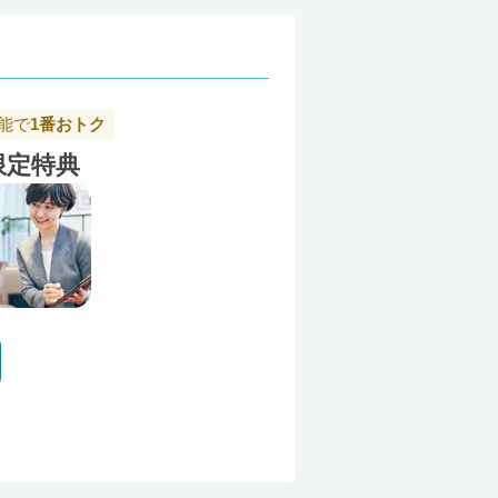
能で
1番おトク
限定特典