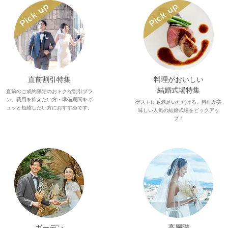
直前割引特集
料理がおいしい
結婚式場特集
直前のご成約限定のおトクな割引プラ
ン。費用を抑えたい方・準備期間をギ
ゲストにも満足いただける、料理が美
ュッと短縮したい方におすすめです。
味しい人気の結婚式場をピックアッ
プ！
ガーデン
高層階