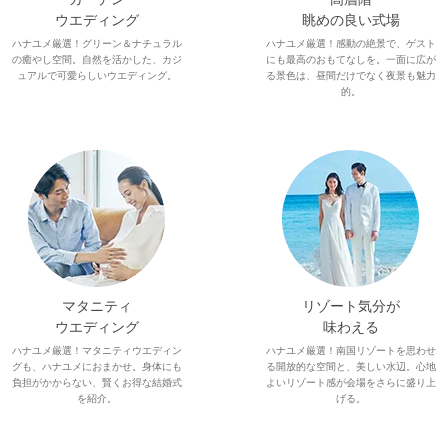
ウエディング
眺めの良い式場
ハナユメ厳選！グリーン＆ナチュラル
ハナユメ厳選！感動の絶景で、ゲスト
の癒やし空間。自然を活かした、カジ
にも最高のおもてなしを。一面に広が
ュアルで可愛らしいウエディング。
る景色は、昼間だけでなく夜景も魅力
的。
マタニティ
リゾート気分が
ウエディング
味わえる
ハナユメ厳選！マタニティウエディン
ハナユメ厳選！南国リゾートを思わせ
グも、ハナユメにおまかせ。身体にも
る開放的な空間と、美しい水辺。心地
負担がかからない、賢くお得な結婚式
よいリゾート感が会場をさらに盛り上
を紹介。
げる。