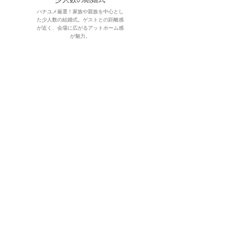
ハナユメ厳選！家族や親族を中心とし
た少人数の結婚式。ゲストとの距離感
が近く、会場に広がるアットホーム感
が魅力。