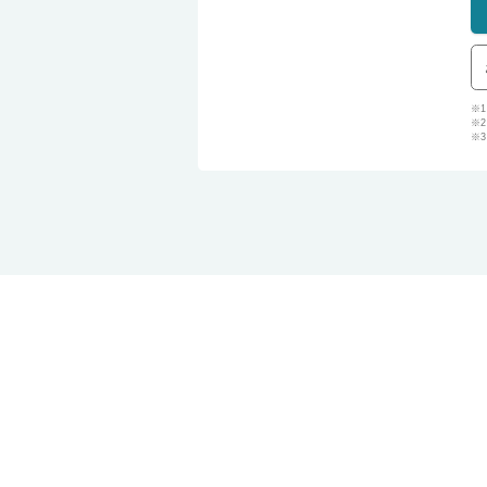
※
※
※