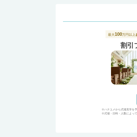
100
最大
万円以上
割引
※ハナユメから式場見学を
※式場・日時・人数によって