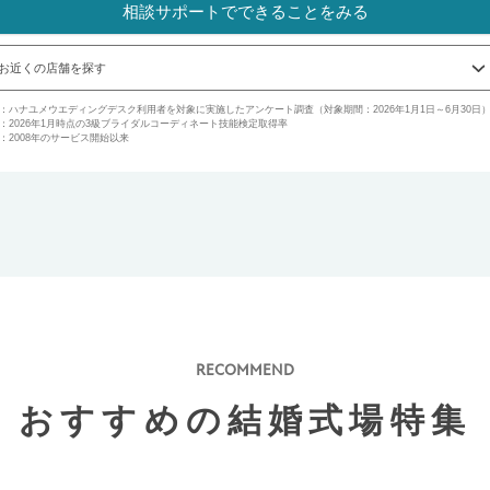
相談サポートでできることをみる
お近くの店舗を探す
1：ハナユメウエディングデスク利用者を対象に実施したアンケート調査（対象期間：2026年1月1日～6月30日
2：2026年1月時点の3級ブライダルコーディネート技能検定取得率
3：2008年のサービス開始以来
RECOMMEND
おすすめの結婚式場特集