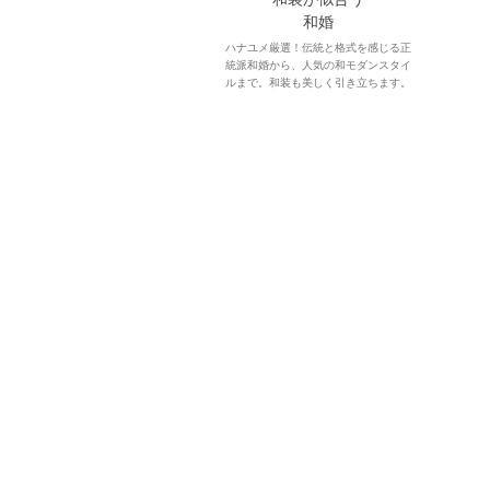
和婚
ハナユメ厳選！伝統と格式を感じる正
統派和婚から、人気の和モダンスタイ
ルまで。和装も美しく引き立ちます。