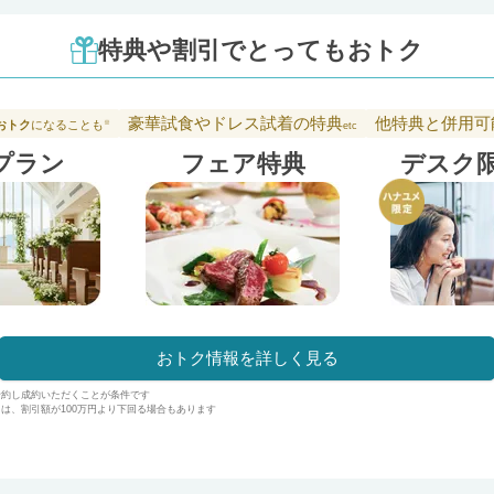
特典や割引でとってもおトク
豪華試食やドレス試着の特典
他特典と併用可
おトク
になることも
※
etc
プラン
フェア特典
デスク
おトク情報を詳しく見る
予約し成約いただくことが条件です
は、割引額が100万円より下回る場合もあります