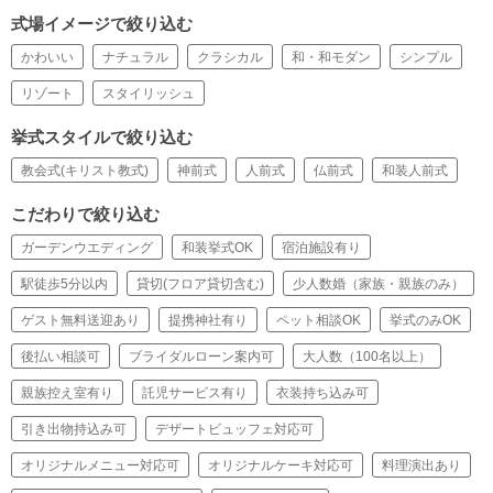
式場イメージで絞り込む
かわいい
ナチュラル
クラシカル
和・和モダン
シンプル
リゾート
スタイリッシュ
挙式スタイルで絞り込む
教会式(キリスト教式)
神前式
人前式
仏前式
和装人前式
こだわりで絞り込む
ガーデンウエディング
和装挙式OK
宿泊施設有り
駅徒歩5分以内
貸切(フロア貸切含む)
少人数婚（家族・親族のみ）
ゲスト無料送迎あり
提携神社有り
ペット相談OK
挙式のみOK
後払い相談可
ブライダルローン案内可
大人数（100名以上）
親族控え室有り
託児サービス有り
衣装持ち込み可
引き出物持込み可
デザートビュッフェ対応可
オリジナルメニュー対応可
オリジナルケーキ対応可
料理演出あり