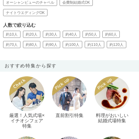
オーシャンビューのチャペル
会費制結婚式OK
ナイトウエディングOK
人数で絞り込む
約10人
約20人
約30人
約40人
約50人
約60人
約70人
約80人
約90人
約100人
約110人
約120人
おすすめ特集から探す
厳選！人気式場×
直前割引特集
料理がおいしい
イチオシフェア
結婚式場特集
特集