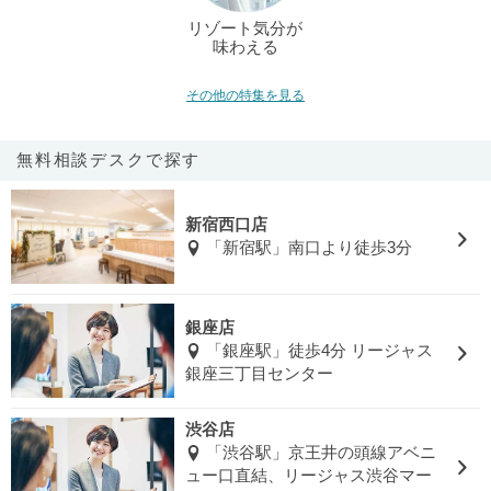
リゾート気分が
味わえる
その他の特集を見る
無料相談デスクで探す
新宿西口店
「新宿駅」南口より徒歩3分
銀座店
「銀座駅」徒歩4分 リージャス
銀座三丁目センター
渋谷店
「渋谷駅」京王井の頭線アベニ
ュー口直結、リージャス渋谷マー