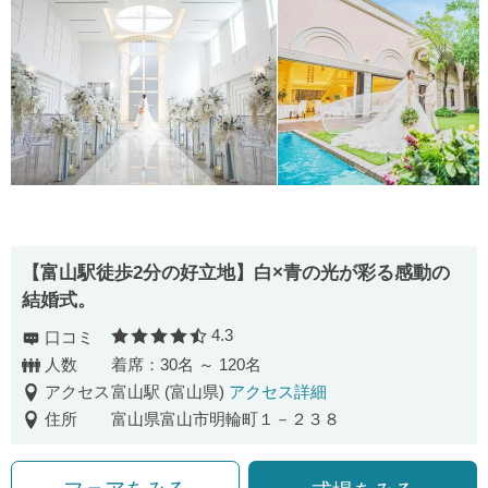
【富山駅徒歩2分の好立地】白×青の光が彩る感動の
結婚式。
4.3
口コミ
口コミ評価
人数
着席：30名 ～ 120名
アクセス
富山駅 (富山県)
アクセス詳細
住所
富山県富山市明輪町１－２３８