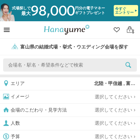
98,000
式場探しで
円分の電子マネー
今すぐ
エントリー
ギフトプレゼント
最大
クリップ
ログ
富山県の結婚式場・挙式・ウエディング会場を探す
北陸・甲信越 , 富山県
エリア
選択してください
イメージ
選択してください
会場のこだわり・見学方法
選択してください
人数
選択してください
予算