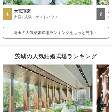
大宮璃宮
ア
1
2
大宮 / 式場・ゲストハウス
大
埼玉の人気結婚式場ランキングをもっと見る
茨城の人気結婚式場ランキング