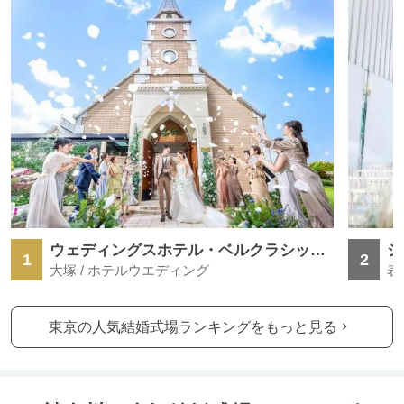
ウェディングスホテル・ベルクラシック東京
シ
1
2
大塚 / ホテルウエディング
表
東京の人気結婚式場ランキングをもっと見る