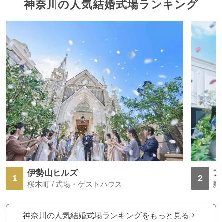
神奈川の人気結婚式場ランキング
伊勢山ヒルズ
ア
1
2
桜木町 / 式場・ゲストハウス
新
神奈川の人気結婚式場ランキングをもっと見る