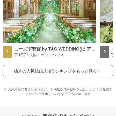
ニーズ宇都宮 by T&G WEDDING(旧 アーカンジェル迎賓館 宇都宮)
マ
1
2
宇都宮 / 式場・ゲストハウス
宇
栃木の人気結婚式場ランキングをもっと見る
※ 人気結婚式場ランキングは、予約数や成約数等を元に、ハナユメ独自の
集計方法で算出しています 2026/08/01 更新