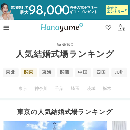
98,000
式場探しで
円分の電子マネー
今すぐ
エントリー
ギフトプレゼント
最大
クリップ
ログ
RANKING
人気結婚式場ランキング
東北
関東
東海
関西
中国
四国
九州
東京
神奈川
千葉
埼玉
茨城
栃木
東京の人気結婚式場ランキング