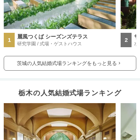
麗風つくば シーズンズテラス
1
2
研究学園 / 式場・ゲストハウス
水
茨城の人気結婚式場ランキングをもっと見る
栃木の人気結婚式場ランキング