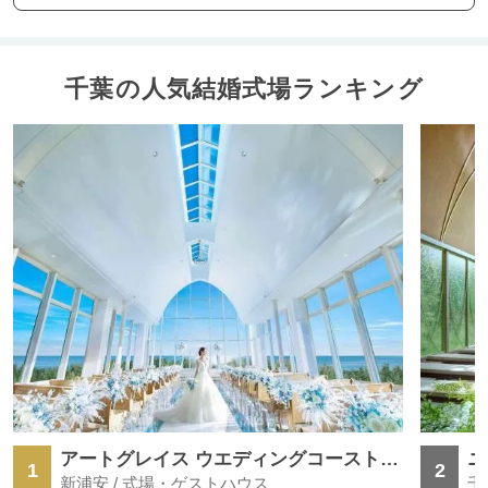
千葉の人気結婚式場ランキング
アートグレイス ウエディングコースト 東京ベイ
1
2
新浦安 / 式場・ゲストハウス
千