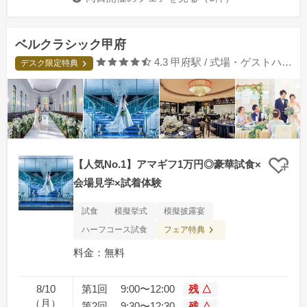
ベルクラシック甲府
口コミ評価
4.3
甲府駅 / 式場・ゲストハウス
デスク限定特典
【人気No.1】アマギフ1万円◎豪華試食×
クリ
会場見学×試着体験
試食
模擬挙式
模擬披露宴
フェア特典
ハーフコース試食
料金：無料
8/10
第1回
9:00〜12:00
残 △
（月）
第2回
9:30〜12:30
残 △