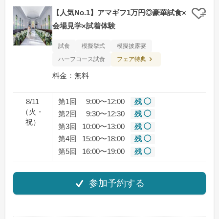
【人気No.1】アマギフ1万円◎豪華試食×
クリ
会場見学×試着体験
試食
模擬挙式
模擬披露宴
フェア特典
ハーフコース試食
料金：無料
8/11
第1回
9:00〜12:00
残 ◯
（火・
第2回
9:30〜12:30
残 ◯
祝）
第3回
10:00〜13:00
残 ◯
第4回
15:00〜18:00
残 ◯
第5回
16:00〜19:00
残 ◯
参加予約する