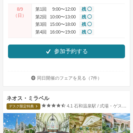
8/9
第1回
9:00〜12:00
残 ◯
（日）
第2回
10:00〜13:00
残 ◯
第3回
15:00〜18:00
残 ◯
第4回
16:00〜19:00
残 ◯
参加予約する
同日開催のフェアを
見る（7件）
ネオス・ミラベル
口コミ評価
4.1
石和温泉駅 / 式場・ゲストハウス
デスク限定特典