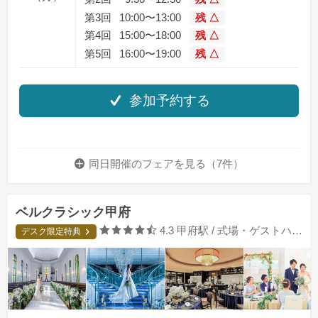
第3回
10:00〜13:00
残 △
第4回
15:00〜18:00
残 △
第5回
16:00〜19:00
残 △
参加予約する
同日開催のフェアを
見る（7件）
ベルクラシック甲府
口コミ評価
4.3
甲府駅 / 式場・ゲストハウス
デスク限定特典