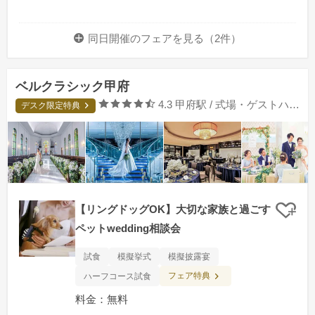
同日開催のフェアを
見る（2件）
ベルクラシック甲府
口コミ評価
4.3
甲府駅 / 式場・ゲストハウス
デスク限定特典
【リングドッグOK】大切な家族と過ごす
クリ
ペットwedding相談会
試食
模擬挙式
模擬披露宴
フェア特典
ハーフコース試食
料金：無料