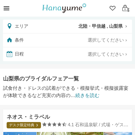
クリップ
ログ
北陸・甲信越 , 山梨県
エリア
選択してください
条件
選択してください
日程
山梨県のブライダルフェア一覧
試食付き・ドレスの試着ができる・模擬挙式・模擬披露宴
が体験できるなど充実の内容の
…
続きを読む
ネオス・ミラベル
口コミ評価
4.1
石和温泉駅 / 式場・ゲストハウス
デスク限定特典