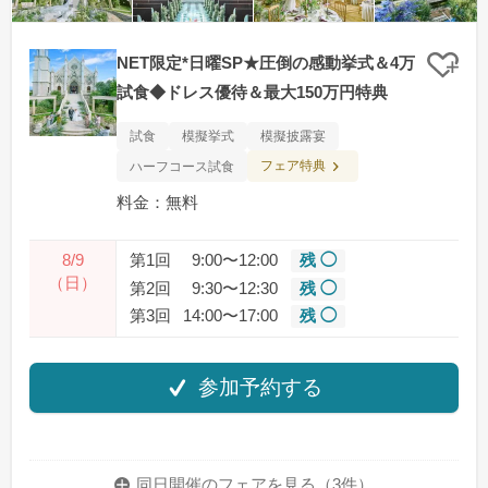
NET限定*日曜SP★圧倒の感動挙式＆4万
クリ
試食◆ドレス優待＆最大150万円特典
試食
模擬挙式
模擬披露宴
フェア特典
ハーフコース試食
料金：無料
8/9
第1回
9:00〜12:00
残 ◯
（日）
第2回
9:30〜12:30
残 ◯
第3回
14:00〜17:00
残 ◯
参加予約する
同日開催のフェアを
見る（3件）