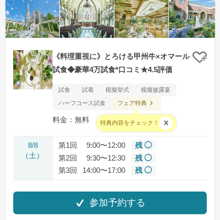
《料理重視に》とろける甲州牛×オマール
クリ
試食◆豪華4万試食*口コミ★4.5評価
試食
試着
模擬挙式
模擬披露宴
フェア特典
ハーフコース試食
料金：無料
特典内容をチェック！
8/8
第1回
9:00〜12:00
残 ◯
（土）
第2回
9:30〜12:30
残 ◯
第3回
14:00〜17:00
残 ◯
参加予約する