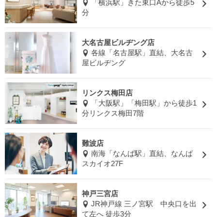
「横浜駅」きた東口Aから徒歩5
分
大名古屋ビルヂング店
各線「名古屋駅」直結、大名古
屋ビルヂング
リンクス梅田店
「大阪駅」「梅田駅」から徒歩1
分リンクス梅田7階
難波店
南海「なんば駅」直結、なんば
スカイオ27F
神戸三宮店
JR神戸線 三ノ宮駅 中央口を出
て左へ 徒歩3分