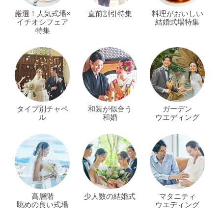
厳選！人気式場×
直前割引特集
料理がおいしい
イチオシフェア
結婚式場特集
特集
タイプ別チャペ
和装が似合う
ガーデン
ル
和婚
ウエディング
高層階
少人数の結婚式
マタニティ
眺めの良い式場
ウエディング