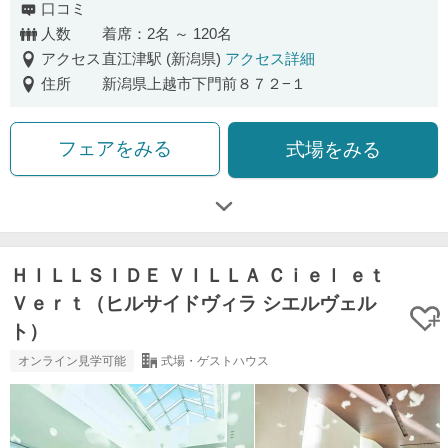
口コミ
人数
着席：2名 ～ 120名
アクセス
直江津駅 (新潟県)
アクセス詳細
住所
新潟県上越市下門前８７２−１
フェアをみる
式場をみる
ＨＩＬＬＳＩＤＥ ＶＩＬＬＡ Ｃｉｅｌ ｅｔ
Ｖｅｒｔ（ヒルサイドヴィラ シエルヴェル
ト）
オンライン見学可能
式場・ゲストハウス