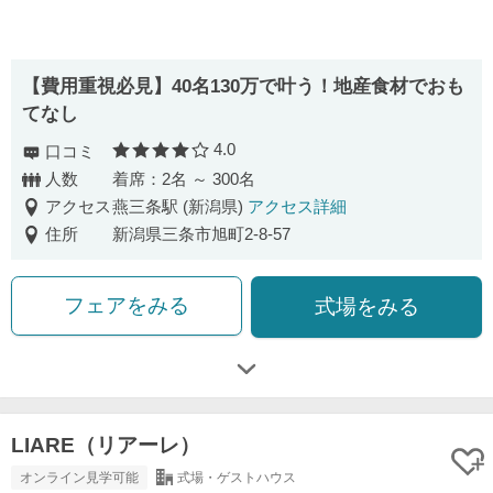
【費用重視必見】40名130万で叶う！地産食材でおも
てなし
4.0
口コミ
口コミ評価
人数
着席：2名 ～ 300名
アクセス
燕三条駅 (新潟県)
アクセス詳細
住所
新潟県三条市旭町2-8-57
フェアをみる
式場をみる
LIARE（リアーレ）
オンライン見学可能
式場・ゲストハウス