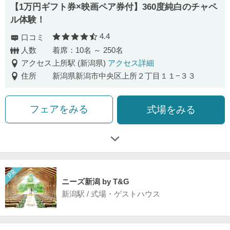
【1万円ギフト券×映画ペア券付】360度純白のチャペ
ル体験！
4.4
口コミ
口コミ評価
人数
着席：10名 ～ 250名
アクセス
上所駅 (新潟県)
アクセス詳細
住所
新潟県新潟市中央区上所２丁目１１−３３
フェアをみる
式場をみる
ニーズ新潟 by T&G
新潟駅 / 式場・ゲストハウス