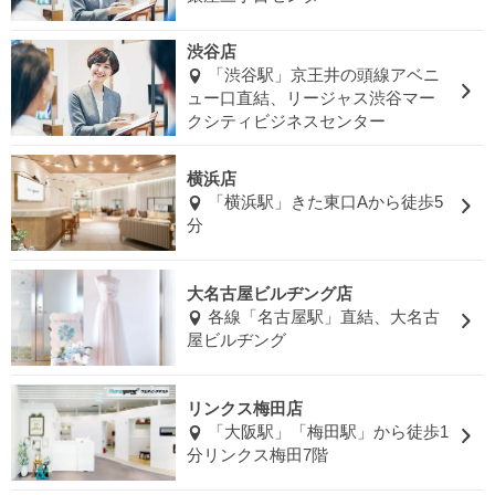
渋谷店
「渋谷駅」京王井の頭線アベニ
ュー口直結、リージャス渋谷マー
クシティビジネスセンター
横浜店
「横浜駅」きた東口Aから徒歩5
分
大名古屋ビルヂング店
各線「名古屋駅」直結、大名古
屋ビルヂング
リンクス梅田店
「大阪駅」「梅田駅」から徒歩1
分リンクス梅田7階