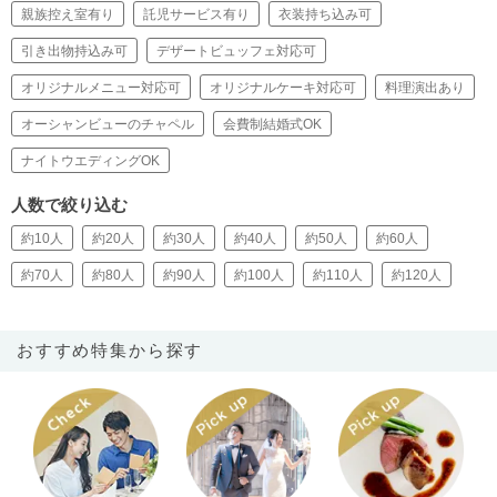
親族控え室有り
託児サービス有り
衣装持ち込み可
引き出物持込み可
デザートビュッフェ対応可
オリジナルメニュー対応可
オリジナルケーキ対応可
料理演出あり
オーシャンビューのチャペル
会費制結婚式OK
ナイトウエディングOK
人数で絞り込む
約10人
約20人
約30人
約40人
約50人
約60人
約70人
約80人
約90人
約100人
約110人
約120人
おすすめ特集から探す