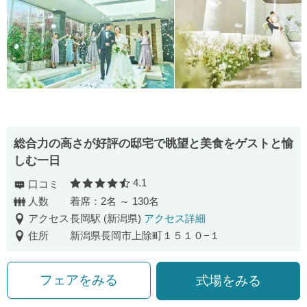
総合力の高さが好評の邸宅で眺望と美食をゲストと愉
しむ一日
4.1
口コミ
口コミ評価
人数
着席：2名 ～ 130名
アクセス
長岡駅 (新潟県)
アクセス詳細
住所
新潟県長岡市上除町１５１０−１
フェアをみる
式場をみる