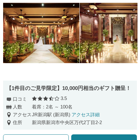
【1件目のご見学限定】10,000円相当のギフト贈呈！
3.5
口コミ
口コミ評価
人数
着席：2名 ～ 100名
アクセス
JR新潟駅 (新潟県)
アクセス詳細
住所
新潟県新潟市中央区万代2丁目2-2