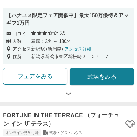
【ハナユメ限定フェア開催中】最⼤150万優待＆アマ
ギフ1万円
3.9
口コミ
口コミ評価
人数
着席：2名 ～ 130名
アクセス
新潟駅 (新潟県)
アクセス詳細
住所
新潟県新潟市東区新松崎２－２４－７
フェアをみる
式場をみる
FORTUNE IN THE TERRACE （フォーチュ
ン イン ザ テラス）
オンライン見学可能
式場・ゲストハウス