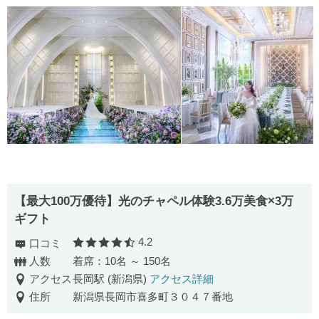
【最大100万優待】光のチャペル体験3.6万美食×3万
ギフト
4.2
口コミ
口コミ評価
人数
着席：10名 ～ 150名
アクセス
長岡駅 (新潟県)
アクセス詳細
住所
新潟県長岡市喜多町３０４７番地