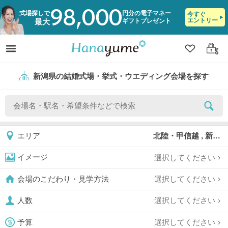
98,000
式場探しで
円分の電子マネー
今すぐ
エントリー
ギフトプレゼント
最大
クリップ
ログ
新潟県の結婚式場・挙式・ウエディング会場を探す
北陸・甲信越 , 新潟県
エリア
選択してください
イメージ
選択してください
会場のこだわり・見学方法
選択してください
人数
選択してください
予算