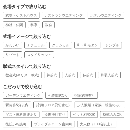
会場タイプで絞り込む
式場・ゲストハウス
レストランウエディング
ホテルウエディング
神社・仏閣
料亭
教会
式場イメージで絞り込む
かわいい
ナチュラル
クラシカル
和・和モダン
シンプル
リゾート
スタイリッシュ
挙式スタイルで絞り込む
教会式(キリスト教式)
神前式
人前式
仏前式
和装人前式
こだわりで絞り込む
ガーデンウエディング
和装挙式OK
宿泊施設有り
駅徒歩5分以内
貸切(フロア貸切含む)
少人数婚（家族・親族のみ）
ゲスト無料送迎あり
提携神社有り
ペット相談OK
挙式のみOK
後払い相談可
ブライダルローン案内可
大人数（100名以上）