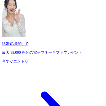
結婚式場探しで
最大
98,000
円分の電子マネーギフトプレゼント
今すぐエントリー