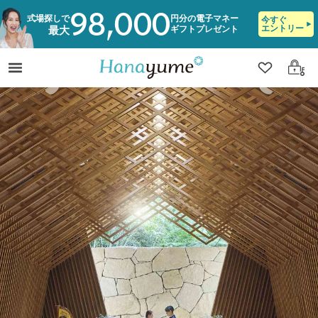
98,000
式場探しで
円分の電子マネー
今すぐ
エントリー
ギフトプレゼント
最大
クリップ
ログ