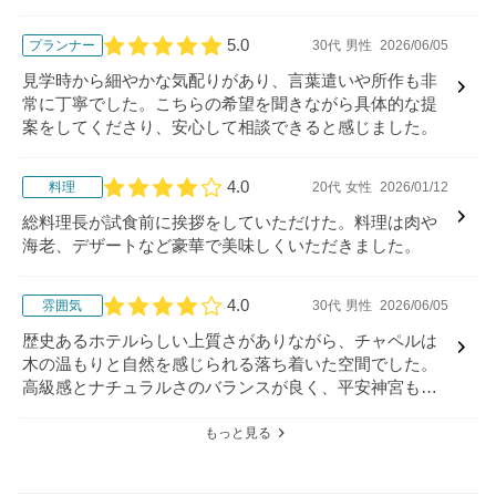
5.0
プランナー
30代
男性
2026/06/05
口コミ評価
見学時から細やかな気配りがあり、言葉遣いや所作も非
常に丁寧でした。こちらの希望を聞きながら具体的な提
案をしてくださり、安心して相談できると感じました。
4.0
料理
20代
女性
2026/01/12
口コミ評価
総料理長が試食前に挨拶をしていただけた。料理は肉や
海老、デザートなど豪華で美味しくいただきました。
4.0
雰囲気
30代
男性
2026/06/05
口コミ評価
歴史あるホテルらしい上質さがありながら、チャペルは
木の温もりと自然を感じられる落ち着いた空間でした。
高級感とナチュラルさのバランスが良く、平安神宮も見
えるなど京都らしい景色も魅力的でした。
もっと見る