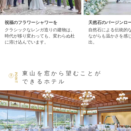
祝福のフラワーシャワーを
天然石のバージンロ
クラシックなレンガ造りの建物は、
自然石による伝統的
時代が移り変わっても、変わらぬ杜
ながらも温かさを感
に溶け込んでいます。
出。
東山を窓から望むことが
POINT
2
できるホテル