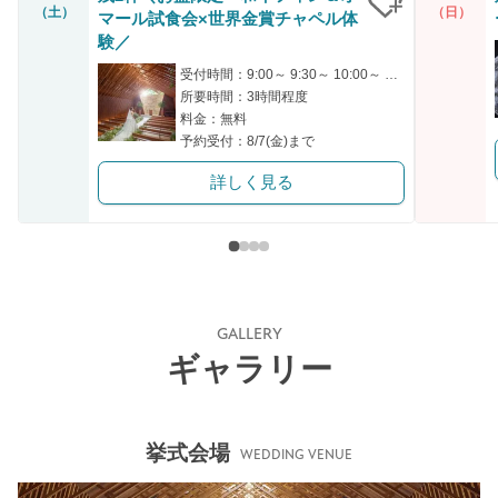
（土）
（日）
マール試食会×世界金賞チャペル体
クリップ
験／
受付時間：9:00～ 9:30～ 10:00～ 13:30～ 14:00～
所要時間：3時間程度
料金：無料
予約受付：8/7(金)まで
詳しく見る
GALLERY
ギャラリー
挙式会場
WEDDING VENUE