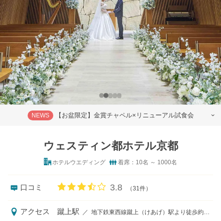
【お盆限定】金賞チャペル×リニューアル試食会
NEWS
ウェスティン都ホテル京都
ホテルウエディング
着席：10名 ～ 1000名
口コミ評価
3.8
口コミ
（31件）
アクセス
蹴上駅
／
地下鉄東西線蹴上（けあげ）駅より徒歩約2分、京都駅よりシャトルバス（約25分）を運行しております