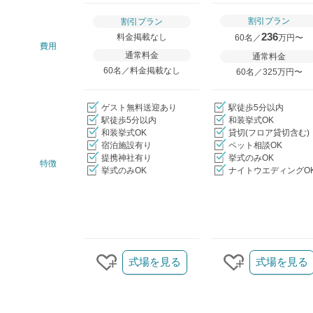
割引プラン
割引プラン
236
料金掲載なし
60名／
万円〜
費用
通常料金
通常料金
60名／料金掲載なし
60名／325万円〜
ゲスト無料送迎あり
駅徒歩5分以内
駅徒歩5分以内
和装挙式OK
和装挙式OK
貸切(フロア貸切含む)
宿泊施設有り
ペット相談OK
提携神社有り
挙式のみOK
特徴
挙式のみOK
ナイトウエディングO
クリップ/詳細を見る
式場を見る
式場を見る
クリップする
クリップする