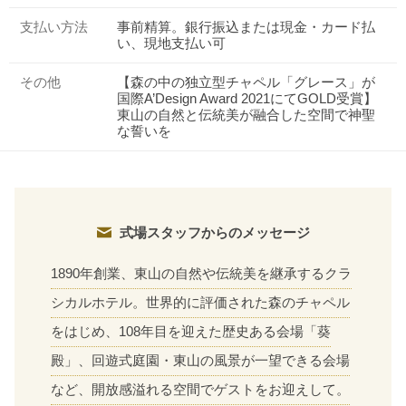
支払い方法
事前精算。銀行振込または現金・カード払
い、現地支払い可
その他
【森の中の独立型チャペル「グレース」が
国際A’Design Award 2021にてGOLD受賞】
東山の自然と伝統美が融合した空間で神聖
な誓いを
式場スタッフからのメッセージ
1890年創業、東山の自然や伝統美を継承するクラ
シカルホテル。世界的に評価された森のチャペル
をはじめ、108年目を迎えた歴史ある会場「葵
殿」、回遊式庭園・東山の風景が一望できる会場
など、開放感溢れる空間でゲストをお迎えして。