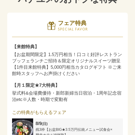
フェア特典
SPECIAL FAVOR
【来館特典】
【お盆期間限定】1.5万円相当！口コミ好評レストラン
ブッフェランチご招待＆限定オリジナルスイーツ贈呈
【1件目来館特典】5,000円相当カタログギフト ※ご来
館時スタッフへお声掛けください
【月１限定★7大特典】
挙式料&会場費優待・新郎新婦当日宿泊・1周年記念宿
泊etc※人数・時期で変動有
この特典がもらえるフェア
8/9
(日)
残3枠【お盆BIG★3.5万円伝統メニュー試食会×
歴史ホテルW体験】