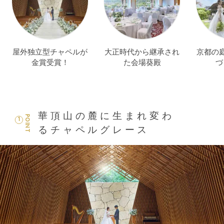
屋外独立型チャペルが
大正時代から継承され
京都の
金賞受賞！
た会場葵殿
づ
華頂山の麓に生まれ変わ
POINT
1
るチャペルグレース