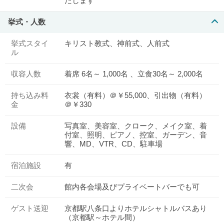
たします
挙式・人数
挙式スタイ
キリスト教式、神前式、人前式
ル
収容人数
着席 6名～ 1,000名 、立食30名～ 2,000名
持ち込み料
衣裳（有料）＠￥55,000、引出物（有料）
金
＠￥330
設備
写真室、美容室、クローク、メイク室、着
付室、照明、ピアノ、控室、ガーデン、音
響、MD、VTR、CD、駐車場
宿泊施設
有
二次会
館内各会場及びプライベートバーでも可
ゲスト送迎
京都駅八条口よりホテルシャトルバスあり
（京都駅～ホテル間）