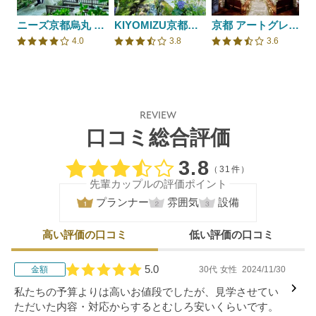
ニーズ京都烏丸 by T&G WEDDING(旧 インスタイルウェディング京都)
KIYOMIZU京都東山
京都 アートグレイス ウェディングヒルズ
4.0
3.8
3.6
口コミ評価
口コミ評価
口コミ評価
REVIEW
口コミ総合評価
口コミ評価
3.8
（31件）
先輩カップルの評価ポイント
プランナー
雰囲気
設備
高い評価の口コミ
低い評価の口コミ
5.0
金額
30代
女性
2024/11/30
口コミ評価
私たちの予算よりは高いお値段でしたが、見学させてい
ただいた内容・対応からするとむしろ安いくらいです。