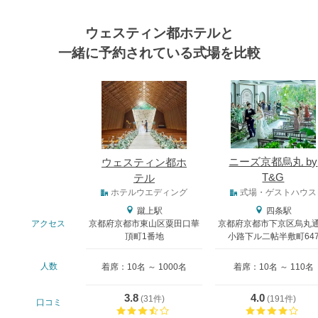
ウェスティン都ホテルと
一緒に予約されている式場を比較
式場
ニーズ京都烏丸 by
ウェスティン都ホ
T&G
テル
式場タイプ
ホテルウエディング
式場・ゲストハウス
蹴上駅
四条駅
アクセス
京都府京都市東山区粟田口華
京都府京都市下京区烏丸
頂町1番地
小路下ル二帖半敷町64
人数
着席：10名 ～ 1000名
着席：10名 ～ 110名
3.8
4.0
(
31件
)
(
191件
)
口コミ
口コミ評価
口コ