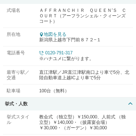
式場名
ＡＦＦＲＡＮＣＨＩＲ ＱＵＥＥＮ’Ｓ Ｃ
ＯＵＲＴ（アーフランシェル・クィーンズ
コート）
所在地
地図を見る
新潟県上越市下門前８７２−１
電話番号
0120-791-317
※ハナユメに繋がります。
最寄り駅／
直江津駅／JR直江津駅南口より車で5分、北
交通
陸自動車道上越ICより車で5分
駐車場
100台（無料）
挙式・人数
挙式スタイ
教会式 （独立型）￥150,000、人前式 （独
ル
立型）￥140,000・（披露宴会場）
￥30,000・（ガーデン）￥30,000