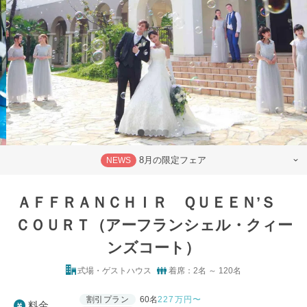
8月の限定フェア
NEWS
ＡＦＦＲＡＮＣＨＩＲ ＱＵＥＥＮ’Ｓ
ＣＯＵＲＴ（アーフランシェル・クィー
ンズコート）
式場・ゲストハウス
着席：2名 ～ 120名
割引プラン
60名
227
万円〜
料金