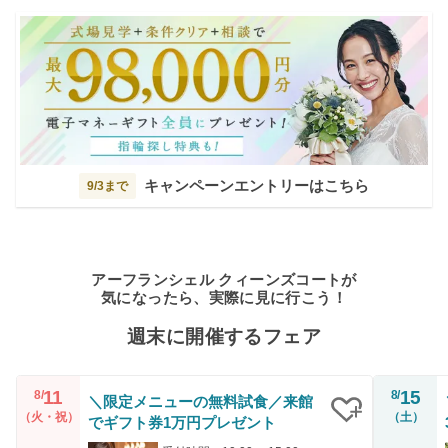
キャンペーンエントリーはこちら
9/3まで
アーフランシェル クィーンズコートが
気になったら、実際に見に行こう！
週末に開催するフェア
11
15
8/
8/
＼限定メニューの無料試食／来館
（火・祝）
（土）
でギフト券1万円プレゼント
クリップ