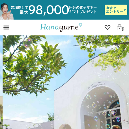
98,000
式場探しで
円分の電子マネー
今すぐ
エントリー
ギフトプレゼント
最大
クリップ
ログ