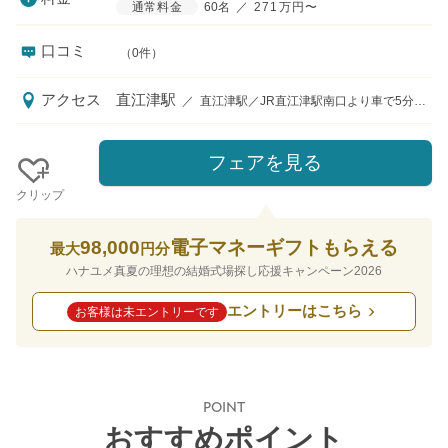
通常料金
60名
／
271万円〜
口コミ
（0件）
アクセス
直江津駅
／
直江津駅／JR直江津駅南口より車で5分、北陸自動車道上越ICより車で5分
フェアを見る
クリップ
98,000
電子マネーギフトもらえる
最大
円分
ハナユメ真夏の理想の結婚式場探し応援キャンペーン2026
エントリーはこちら
お客様は未エントリーです
POINT
おすすめポイント