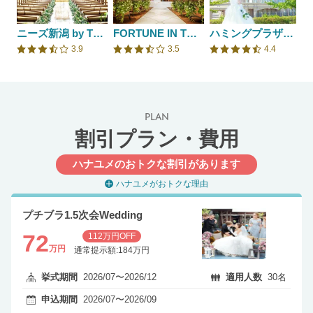
ニーズ新潟 by T&G WEDDING(旧 アーククラブ迎賓館 新潟)
FORTUNE IN THE TERRACE （フォーチュン イン ザ テラス）
ハミングプラザＶＩＰ新潟
3.9
3.5
4.4
口コミ評価
口コミ評価
口コミ評価
PLAN
割引プラン・費用
ハナユメのおトクな割引があります
ハナユメがおトクな理由
プチブラ1.5次会Wedding
72
112万円OFF
万円
通常提示額:184万円
挙式期間
2026/07〜2026/12
適用人数
30名
申込期間
2026/07〜2026/09