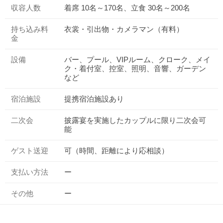
収容人数
着席 10名～170名、立食 30名～200名
持ち込み料
衣裳・引出物・カメラマン（有料）
金
設備
バー、プール、VIPルーム、クローク、メイ
ク・着付室、控室、照明、音響、ガーデン
など
宿泊施設
提携宿泊施設あり
二次会
披露宴を実施したカップルに限り二次会可
能
ゲスト送迎
可（時間、距離により応相談）
支払い方法
ー
その他
ー