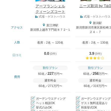
ニーズ新潟 by T&
アーフランシェル
クィーンズコート
式場タイプ
式場・ゲストハウス
式場・ゲストハウス
新潟駅
直江津駅
アクセス
新潟県新潟市東区新松崎
新潟県上越市下門前８７２−１
２４－７
人数
着席：2名 ～ 120名
着席：2名 ～ 130名
0.0
3.9
(
0件
)
(
9件
)
口コミ
口コ
割引プラン
割引プラン
227
256
60名／
万円〜
60名／
万円〜
費用
通常料金
通常料金
60名／271万円〜
60名／319万円〜
ガーデンウエディング
ガーデンウエディング
ペット相談OK
ゲスト無料送迎あり
挙式のみOK
和装挙式OK