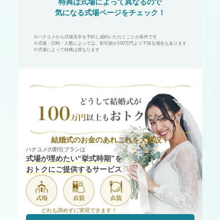
特典は式場によって異なるので
気になる式場ページをチェック！
※ハナユメから式場見学を予約し成約いただくことが条件です
※式場・日時・人数によっては、割引額が100万円より下回る場合もあります
※式場によって特典は異なります
どうして結婚式が100万円以上もおトクになるの？
結婚式のお金のあれこれを大解説！
ハナユメの割引プランは
式場が埋めたい“挙式時期”
を
おトクにご提供する
サービス
どれも諦めずに実現できます！