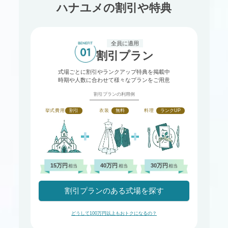
ハナユメの割引や特典
全員に適用
割引プラン
式場ごとに割引やランクアップ特典を掲載中
時期や人数に合わせて様々なプランをご用意
割引プランの利用例
挙式費用
割引
衣装
無料
料理
ランクUP
15万円
40万円
30万円
相当
相当
相当
割引プランのある式場を探す
どうして100万円以上もおトクになるの？