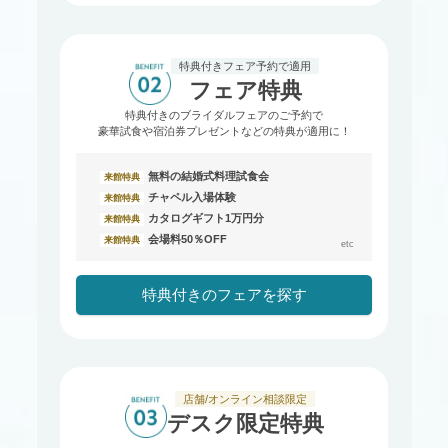
特典付きフェア予約で適用
フェア特典
特典付きのブライダルフェアのご予約で
豪華試食や宿泊券プレゼントなどの特典が適用に！
無料の結婚式料理試食会
来館特典
チャペル入場体験
来館特典
カタログギフト1万円分
来館特典
会場料50％OFF
来館特典
etc
特典付きのフェアを探す
店舗/オンライン相談限定
デスク限定特典