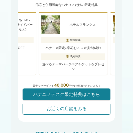
①②と併用可能なハナユメだけの限定特典
みなと by T&G
G(旧 ベイサイドパー
ホテルフランクス
WE
 千葉みなと)
典
来館特典
10万円OFF
ハナユメ限定♪卒花おススメ演出体験♪
【ウェディング
成約特典
選べるテーマパークペアチケットをプレゼ
ン
40,000
電子マネーギフト
円分の増額のチャンスも！
ハナユメデスク限定特典はこちら
お近くの店舗をみる