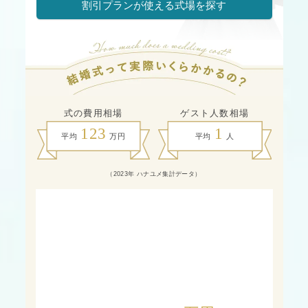
割引プランが使える式場を探す
式の費用相場
ゲスト人数相場
1
2
3
1
平均
万円
平均
人
（2023年 ハナユメ集計データ）