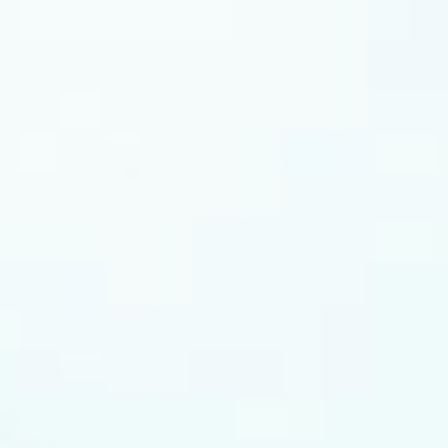
ニーズ神宮前 by T&G
ヒルズスィーツ宇都宮ブリー
DDING(旧 アルモニーソル
ズテラス
ーナ表参道)
成約特典
来館特典
ドレス10万円OFF】
【ハナユメデスク限定】ギフト券8千円付
ウェ
成約特典
【ハナユメデスク限定！】選べる2つの特典