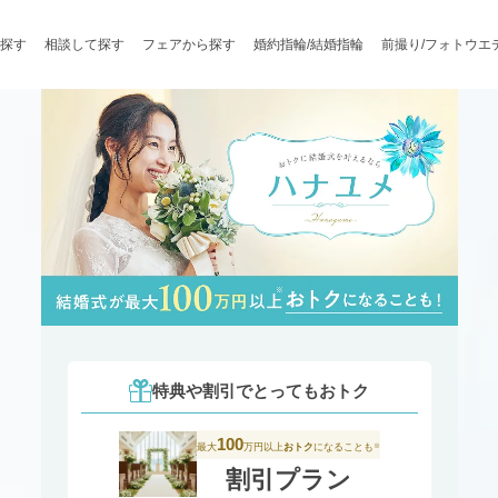
探す
相談して探す
フェアから探す
婚約指輪/結婚指輪
前撮り/フォトウエ
特典や割引でとってもおトク
100
最大
万円以上
おトク
になることも
※
割引プラン