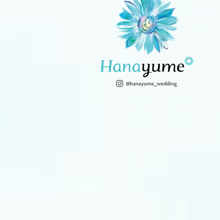
ニーズ千葉
ンターパー
THE MARK GRAND HOTEL
WEDDIN
ク迎賓館
成約特典
成約特
プレゼント
スナップアルバム10万円分プレゼント
ウェディングドレス
ト！