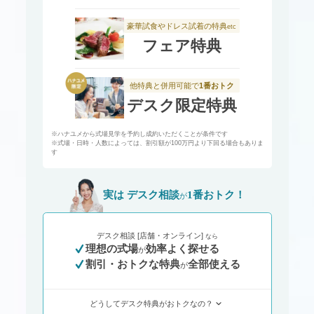
豪華試食やドレス試着の特典
etc
フェア特典
他特典と併用可能で
1番おトク
デスク限定特典
※ハナユメから式場見学を予約し成約いただくことが条件です
※式場・日時・人数によっては、割引額が100万円より下回る場合もありま
す
実は デスク相談
1番おトク！
が
デスク相談 [店舗・オンライン]
なら
理想の式場
効率よく探せる
が
割引・おトクな特典
全部使える
が
どうしてデスク特典がおトクなの？