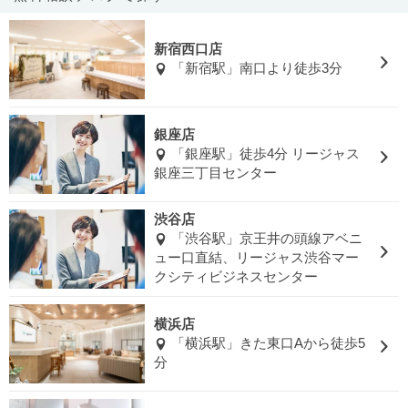
新宿西口店
「新宿駅」南口より徒歩3分
銀座店
「銀座駅」徒歩4分 リージャス
銀座三丁目センター
渋谷店
「渋谷駅」京王井の頭線アベニ
ュー口直結、リージャス渋谷マー
クシティビジネスセンター
横浜店
「横浜駅」きた東口Aから徒歩5
分