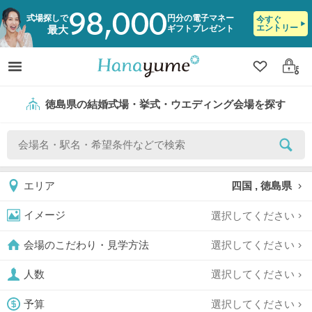
98,000
式場探しで
円分の電子マネー
今すぐ
エントリー
ギフトプレゼント
最大
クリップ
ログ
徳島県の結婚式場・挙式・ウエディング会場を探す
四国 , 徳島県
エリア
選択してください
イメージ
選択してください
会場のこだわり・見学方法
選択してください
人数
選択してください
予算