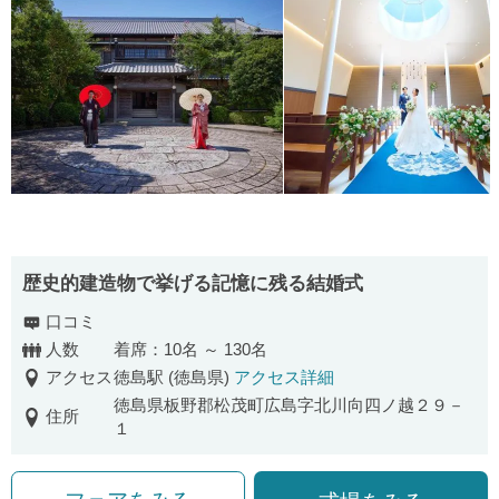
歴史的建造物で挙げる記憶に残る結婚式
口コミ
人数
着席：10名 ～ 130名
アクセス
徳島駅 (徳島県)
アクセス詳細
徳島県板野郡松茂町広島字北川向四ノ越２９－
住所
１