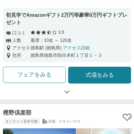
初見学でAmazonギフト2万円等豪華9万円ギフトプレ
ゼント
3.9
口コミ
口コミ評価
人数
着席：10名 ～ 120名
アクセス
徳島駅 (徳島県)
アクセス詳細
住所
徳島県徳島市助任本町１丁目１－３
フェアをみる
式場をみる
樫野倶楽部
オンライン見学可能
式場・ゲストハウス