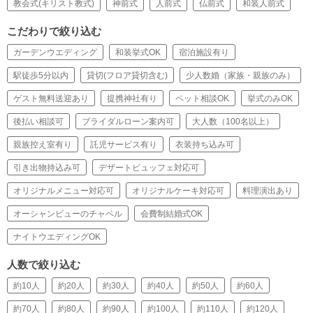
教会式(キリスト教式)
神前式
人前式
仏前式
和装人前式
こだわりで絞り込む
ガーデンウエディング
和装挙式OK
宿泊施設有り
駅徒歩5分以内
貸切(フロア貸切含む)
少人数婚（家族・親族のみ）
ゲスト無料送迎あり
提携神社有り
ペット相談OK
挙式のみOK
後払い相談可
ブライダルローン案内可
大人数（100名以上）
親族控え室有り
託児サービス有り
衣装持ち込み可
引き出物持込み可
デザートビュッフェ対応可
オリジナルメニュー対応可
オリジナルケーキ対応可
料理演出あり
オーシャンビューのチャペル
会費制結婚式OK
ナイトウエディングOK
人数で絞り込む
約10人
約20人
約30人
約40人
約50人
約60人
約70人
約80人
約90人
約100人
約110人
約120人