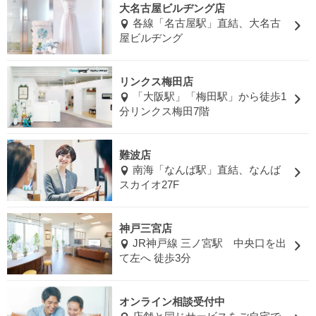
大名古屋ビルヂング店
各線「名古屋駅」直結、大名古
屋ビルヂング
リンクス梅田店
「大阪駅」「梅田駅」から徒歩1
分リンクス梅田7階
難波店
南海「なんば駅」直結、なんば
スカイオ27F
神戸三宮店
JR神戸線 三ノ宮駅 中央口を出
て左へ 徒歩3分
オンライン相談受付中