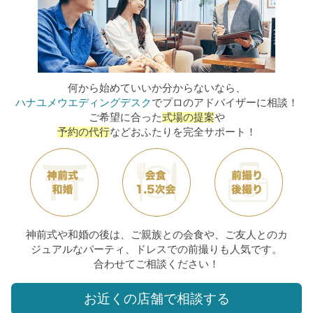
何から始めていいか分からないなら、
ハナユメウエディングデスク
でプロのアドバイザーに
相談！
ご希望に合った
式場の提案
や
予約の代行
などおふたりを完全サポート！
神前式や和婚の後は、ご親族との会食や、ご友人とのカ
ジュアルなパーティ、ドレスでの前撮りも人気です。
合わせてご相談ください！
お近くの店舗で相談する