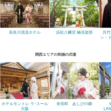
長良川清流ホテル
浜松八幡宮 楠倶楽部
呉竹
ン・
関西エリアの和婚の式場
ホテルモントレ ラ･スール
奈良町 あしびの郷
大阪
LA