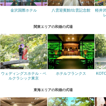
金沢国際ホテル
八雲迎賓館/出雲記念館
軽井沢
関東エリアの和婚の式場
ウェディングスホテル・ベ
ホテルフランクス
KOT
ルクラシック東京
東海エリアの和婚の式場