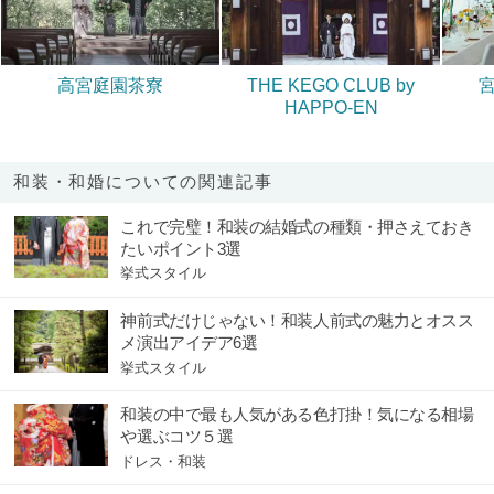
高宮庭園茶寮
THE KEGO CLUB by
HAPPO-EN
和装・和婚についての関連記事
これで完璧！和装の結婚式の種類・押さえておき
たいポイント3選
挙式スタイル
神前式だけじゃない！和装人前式の魅力とオスス
メ演出アイデア6選
挙式スタイル
和装の中で最も人気がある色打掛！気になる相場
や選ぶコツ５選
ドレス・和装