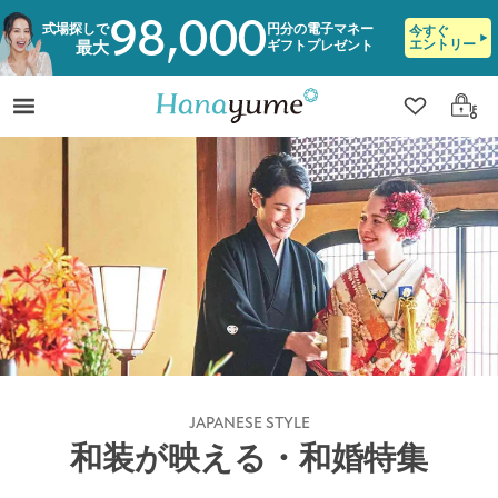
98,000
式場探しで
円分の電子マネー
今すぐ
エントリー
ギフトプレゼント
最大
クリップ
ログ
JAPANESE STYLE
和装が映える・和婚特集