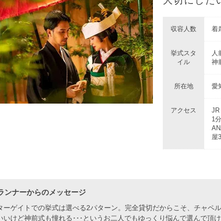
収容人数
着席
挙式スタ
人
イル
神前
所在地
愛
アクセス
J
1
A
屋
ランナーからのメッセージ
ターゲイトでの挙式は選べる2パターン。完全貸切だからこそ、チャペ
いいけど神前式も憧れる･･･というお二人でもゆっくり悩んで選んで頂け