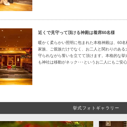
近くで見守って頂ける神殿は着席60名様
暖かく柔らかい照明に包まれた本格神殿は、60名
家族、ご親族だけでなく、お二人と関わりのある
守られながら誓いを立てて頂けます。本格的な挙
も神社は移動がネック･･･というお二人にもご安
挙式フォトギャラリー