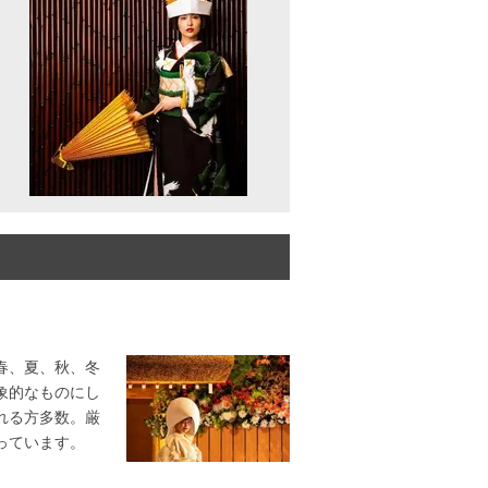
春、夏、秋、冬
象的なものにし
れる方多数。厳
っています。