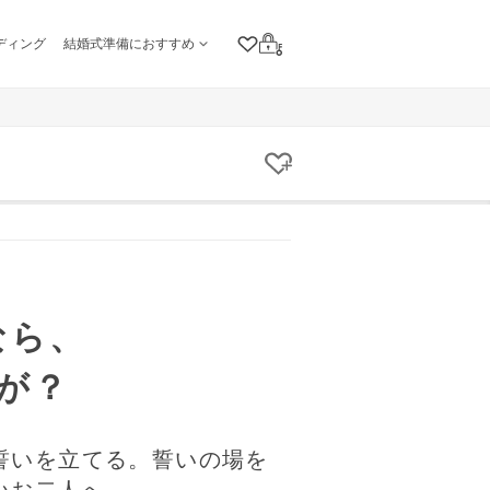
ディング
結婚式準備におすすめ
クリップリスト
ログイン
クリップする
なら、
が？
誓いを立てる。誓いの場を
いお二人へ。