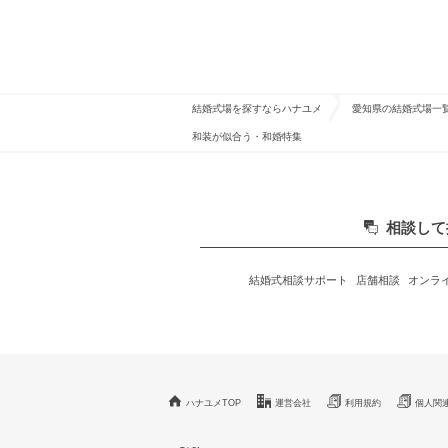
結婚式場を探すならハナユメ
愛知県の結婚式場一
和装が似合う・和婚特集
相談して
結婚式相談サポート
店舗相談
オンラ
ハナユメTOP
運営会社
利用規約
個人関