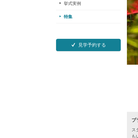
挙式実例
特集
見学予約する
プ
ス
も