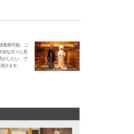
様着席可能。ご
大切な方々に見
式がしたい、で
心頂けます。