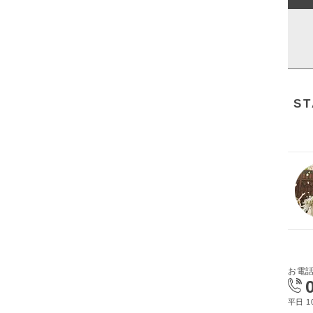
S
お電
平日 10