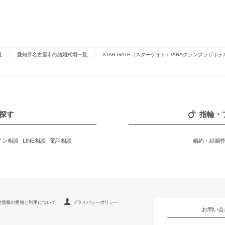
覧
愛知県名古屋市の結婚式場一覧
STAR GATE（スターゲイト）/ANAクランプラザホ
探す
指輪・
イン相談
LINE相談
電話相談
婚約・結婚
連情報の受領と利用について
プライバシーポリシー
お問い合