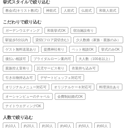
挙式スタイルで絞り込む
教会式(キリスト教式)
神前式
人前式
仏前式
和装人前式
こだわりで絞り込む
ガーデンウエディング
和装挙式OK
宿泊施設有り
駅徒歩5分以内
貸切(フロア貸切含む)
少人数婚（家族・親族のみ）
ゲスト無料送迎あり
提携神社有り
ペット相談OK
挙式のみOK
後払い相談可
ブライダルローン案内可
大人数（100名以上）
親族控え室有り
託児サービス有り
衣装持ち込み可
引き出物持込み可
デザートビュッフェ対応可
オリジナルメニュー対応可
オリジナルケーキ対応可
料理演出あり
オーシャンビューのチャペル
会費制結婚式OK
ナイトウエディングOK
人数で絞り込む
約10人
約20人
約30人
約40人
約50人
約60人