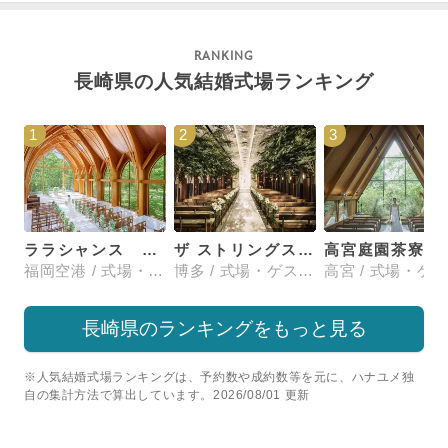
長崎県の人気結婚式場ランキング
1
2
3
ララシャンス 博多の森
ザ ストリングス 博多
高宮庭園茶寮
福岡空港 / 式場・ゲストハウス
博多 / 式場・ゲストハウス
長崎県のランキングをもっと見る
※人気結婚式場ランキングは、予約数や成約数等を元に、ハナユメ独
自の集計方法で算出しています。2026/08/01 更新