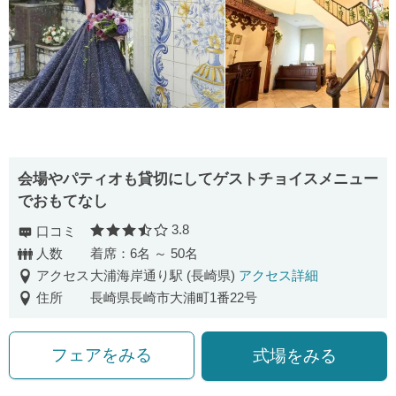
会場やパティオも貸切にしてゲストチョイスメニュー
でおもてなし
3.8
口コミ
口コミ評価
人数
着席：6名 ～ 50名
アクセス
大浦海岸通り駅 (長崎県)
アクセス詳細
住所
長崎県長崎市大浦町1番22号
フェアをみる
式場をみる