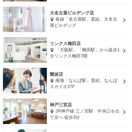
大名古屋ビルヂング店
各線「名古屋駅」直結、大名古
屋ビルヂング
リンクス梅田店
「大阪駅」「梅田駅」から徒歩1
分リンクス梅田7階
難波店
南海「なんば駅」直結、なんば
スカイオ27F
神戸三宮店
JR神戸線 三ノ宮駅 中央口を出
て左へ 徒歩3分