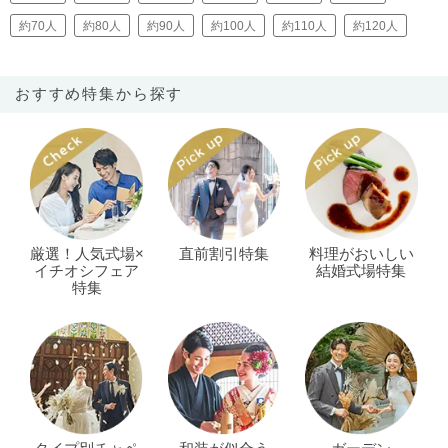
約70人
約80人
約90人
約100人
約110人
約120人
おすすめ特集から探す
厳選！人気式場×
直前割引特集
料理がおいしい
イチオシフェア
結婚式場特集
特集