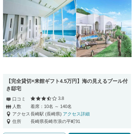
【完全貸切×来館ギフト4.5万円】海の見えるプール付
き邸宅
3.8
口コミ
口コミ評価
人数
着席：10名 ～ 140名
アクセス
長崎駅 (長崎県)
アクセス詳細
住所
長崎県長崎市浪の平町91