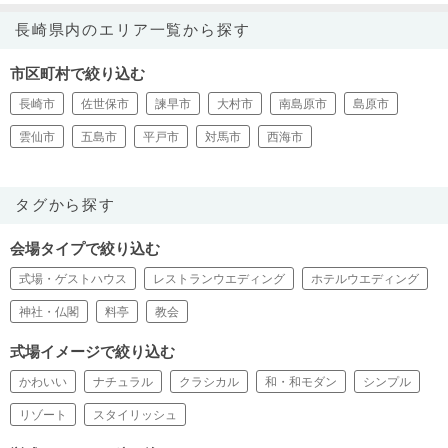
長崎県内のエリア一覧から探す
市区町村で絞り込む
長崎市
佐世保市
諫早市
大村市
南島原市
島原市
雲仙市
五島市
平戸市
対馬市
西海市
タグから探す
会場タイプで絞り込む
式場・ゲストハウス
レストランウエディング
ホテルウエディング
神社・仏閣
料亭
教会
式場イメージで絞り込む
かわいい
ナチュラル
クラシカル
和・和モダン
シンプル
リゾート
スタイリッシュ