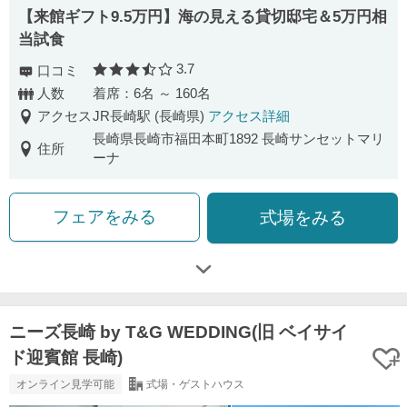
【来館ギフト9.5万円】海の見える貸切邸宅＆5万円相
当試食
3.7
口コミ
口コミ評価
人数
着席：6名 ～ 160名
アクセス
JR長崎駅 (長崎県)
アクセス詳細
長崎県長崎市福田本町1892 長崎サンセットマリ
住所
ーナ
フェアをみる
式場をみる
ニーズ長崎 by T&G WEDDING(旧 ベイサイ
ド迎賓館 長崎)
オンライン見学可能
式場・ゲストハウス