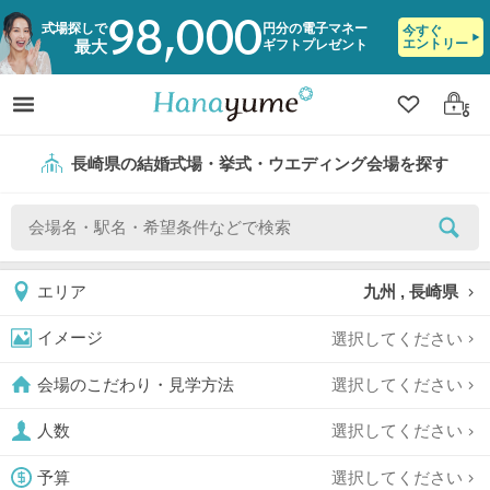
98,000
式場探しで
円分の電子マネー
今すぐ
エントリー
ギフトプレゼント
最大
クリップ
ログ
長崎県の結婚式場・挙式・ウエディング会場を探す
九州 , 長崎県
エリア
選択してください
イメージ
選択してください
会場のこだわり・見学方法
選択してください
人数
選択してください
予算