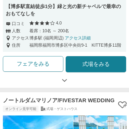
【博多駅直結徒歩1分】緑と光の新チャペルで最幸の
おもてなしを
4.0
口コミ
口コミ評価
人数
着席：10名 ～ 200名
アクセス
博多駅 (福岡周辺)
アクセス詳細
住所
福岡県福岡市博多区中央街9-1 KITTE博多11階
フェアをみる
式場をみる
ノートルダムマリノア/FIVESTAR WEDDING
オンライン見学可能
式場・ゲストハウス