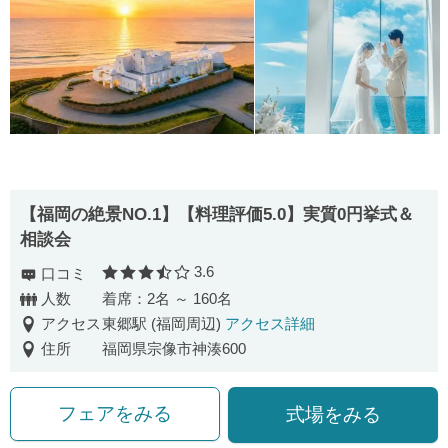
【福岡の絶景NO.1】【料理評価5.0】実質0円挙式＆
相談会
3.6
口コミ
口コミ評価
人数
着席：2名 ～ 160名
アクセス
東郷駅 (福岡周辺)
アクセス詳細
住所
福岡県宗像市神湊600
フェアをみる
式場をみる