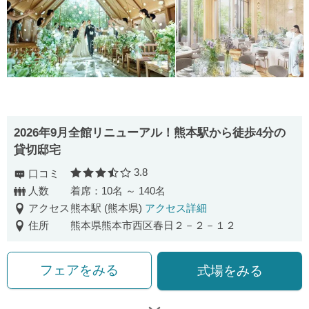
2026年9月全館リニューアル！熊本駅から徒歩4分の
貸切邸宅
3.8
口コミ
口コミ評価
人数
着席：10名 ～ 140名
アクセス
熊本駅 (熊本県)
アクセス詳細
住所
熊本県熊本市西区春日２－２－１２
フェアをみる
式場をみる