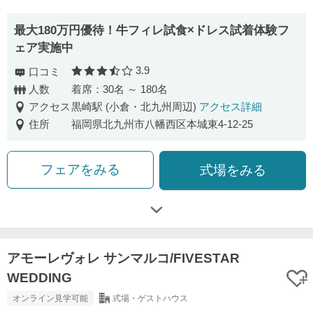
最大180万円優待！牛フィレ試食×ドレス試着体験フ
ェア実施中
3.9
口コミ
口コミ評価
人数
着席：30名 ～ 180名
アクセス
黒崎駅 (小倉・北九州周辺)
アクセス詳細
住所
福岡県北九州市八幡西区本城東4-12-25
フェアをみる
式場をみる
アモーレヴォレ サンマルコ/FIVESTAR
WEDDING
オンライン見学可能
式場・ゲストハウス