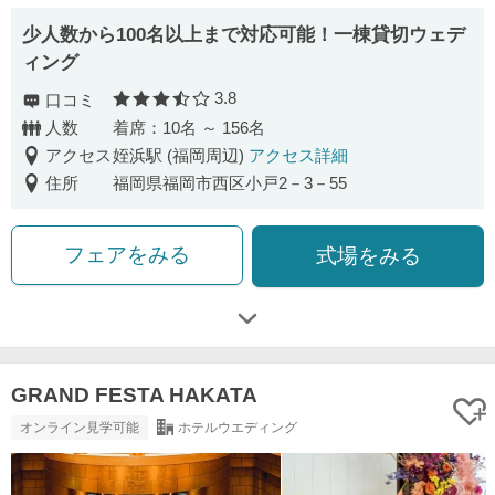
少人数から100名以上まで対応可能！一棟貸切ウェデ
ィング
3.8
口コミ
口コミ評価
人数
着席：10名 ～ 156名
アクセス
姪浜駅 (福岡周辺)
アクセス詳細
住所
福岡県福岡市西区小戸2－3－55
フェアをみる
式場をみる
GRAND FESTA HAKATA
オンライン見学可能
ホテルウエディング