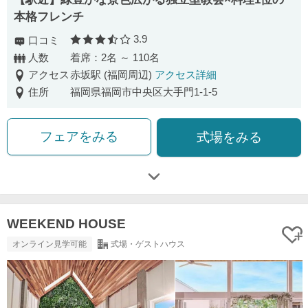
本格フレンチ
3.9
口コミ
口コミ評価
人数
着席：2名 ～ 110名
アクセス
赤坂駅 (福岡周辺)
アクセス詳細
住所
福岡県福岡市中央区大手門1-1-5
フェアをみる
式場をみる
WEEKEND HOUSE
オンライン見学可能
式場・ゲストハウス