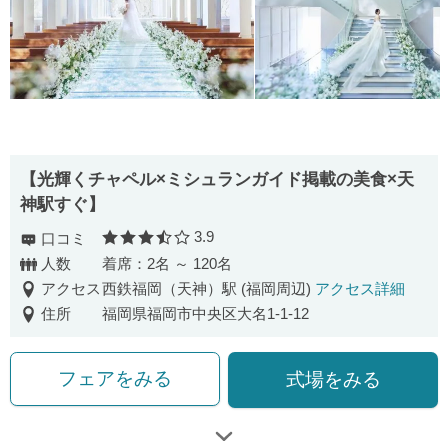
【光輝くチャペル×ミシュランガイド掲載の美食×天
神駅すぐ】
3.9
口コミ
口コミ評価
人数
着席：2名 ～ 120名
アクセス
西鉄福岡（天神）駅 (福岡周辺)
アクセス詳細
住所
福岡県福岡市中央区大名1-1-12
フェアをみる
式場をみる