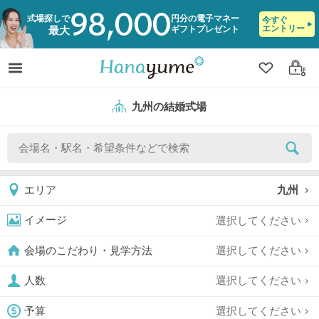
98,000
式場探しで
円分の電子マネー
今すぐ
エントリー
ギフトプレゼント
最大
クリップ
ログ
九州の結婚式場
九州
エリア
選択してください
イメージ
選択してください
会場のこだわり・見学方法
選択してください
人数
選択してください
予算