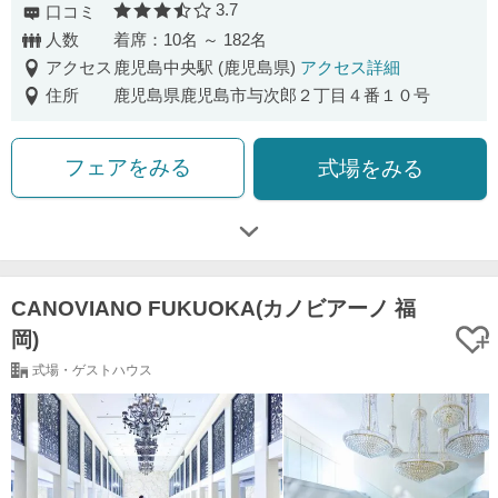
3.7
口コミ
口コミ評価
人数
着席：10名 ～ 182名
アクセス
鹿児島中央駅 (鹿児島県)
アクセス詳細
住所
鹿児島県鹿児島市与次郎２丁目４番１０号
フェアをみる
式場をみる
CANOVIANO FUKUOKA(カノビアーノ 福
岡)
式場・ゲストハウス