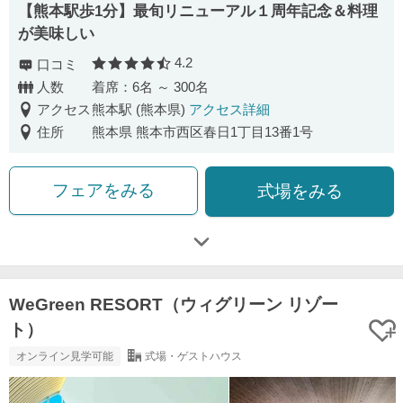
【熊本駅歩1分】最旬リニューアル１周年記念＆料理
が美味しい
4.2
口コミ
口コミ評価
人数
着席：6名 ～ 300名
アクセス
熊本駅 (熊本県)
アクセス詳細
住所
熊本県 熊本市西区春日1丁目13番1号
フェアをみる
式場をみる
WeGreen RESORT（ウィグリーン リゾー
ト）
オンライン見学可能
式場・ゲストハウス