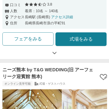
3.8
口コミ
口コミ評価
人数
着席：10名 ～ 140名
アクセス
長崎駅 (長崎県)
アクセス詳細
住所
長崎県長崎市浪の平町91
フェアをみる
式場をみる
ニーズ熊本 by T&G WEDDING(旧 アーフェ
リーク迎賓館 熊本)
オンライン見学可能
式場・ゲストハウス