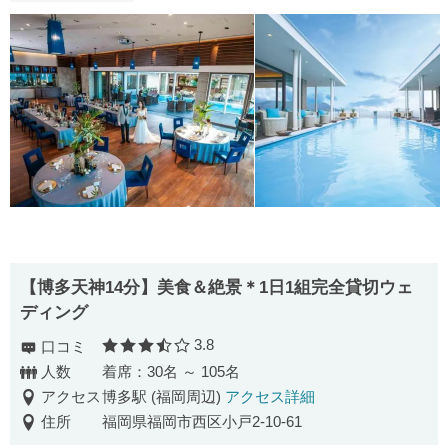
【博多天神14分】美食＆絶景＊1日1組完全貸切ウェ
ディング
3.8
口コミ
口コミ評価
人数
着席：30名 ～ 105名
アクセス
博多駅 (福岡周辺)
アクセス詳細
住所
福岡県福岡市西区小戸2-10-61