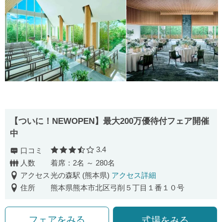
【ついに！NEWOPEN】最大200万優待付フェア開催
中
3.4
口コミ
口コミ評価
人数
着席：2名 ～ 280名
アクセス
光の森駅 (熊本県)
アクセス詳細
住所
熊本県熊本市北区弓削５丁目１番１０号
フェアをみる
式場をみる