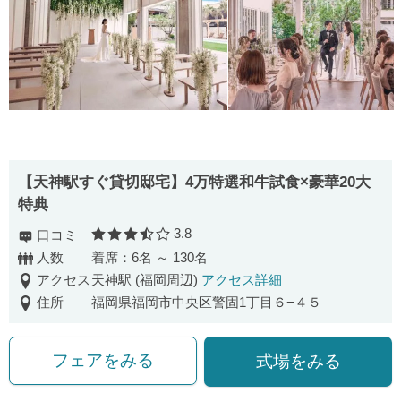
【天神駅すぐ貸切邸宅】4万特選和牛試食×豪華20大
特典
3.8
口コミ
口コミ評価
人数
着席：6名 ～ 130名
アクセス
天神駅 (福岡周辺)
アクセス詳細
住所
福岡県福岡市中央区警固1丁目６−４５
フェアをみる
式場をみる