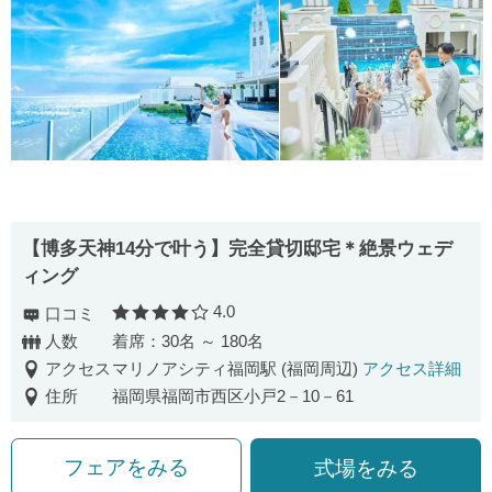
【博多天神14分で叶う】完全貸切邸宅＊絶景ウェデ
ィング
4.0
口コミ
口コミ評価
人数
着席：30名 ～ 180名
アクセス
マリノアシティ福岡駅 (福岡周辺)
アクセス詳細
住所
福岡県福岡市西区小戸2－10－61
フェアをみる
式場をみる