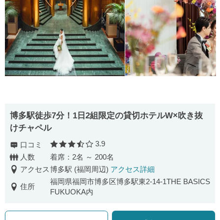
博多駅徒歩7分！1日2組限定の貸切ホテルW×吹き抜
けチャペル
3.9
口コミ
口コミ評価
人数
着席：2名 ～ 200名
アクセス
博多駅 (福岡周辺)
アクセス詳細
福岡県福岡市博多区博多駅東2-14-1THE BASICS
住所
FUKUOKA内