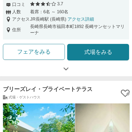
3.7
口コミ
口コミ評価
人数
着席：6名 ～ 160名
アクセス
JR長崎駅 (長崎県)
アクセス詳細
長崎県長崎市福田本町1892 長崎サンセットマリ
住所
ーナ
フェアをみる
式場をみる
ブリーズレイ・プライベートテラス
式場・ゲストハウス