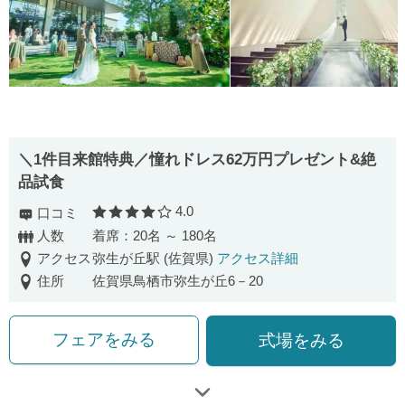
＼1件目来館特典／憧れドレス62万円プレゼント&絶
品試食
4.0
口コミ
口コミ評価
人数
着席：20名 ～ 180名
アクセス
弥生が丘駅 (佐賀県)
アクセス詳細
住所
佐賀県鳥栖市弥生が丘6－20
フェアをみる
式場をみる