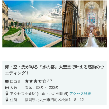
海・空・光が彩る『水の都』大聖堂で叶える感動のウ
エディング！
3.7
口コミ
口コミ評価
人数
着席：30名 ～ 200名
アクセス
小倉駅 (小倉・北九州周辺)
アクセス詳細
住所
福岡県北九州市門司区松原1－8－12