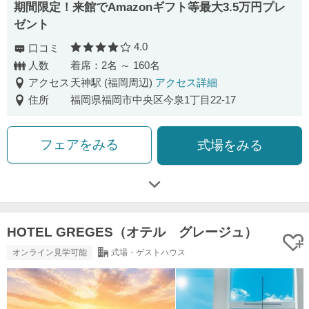
期間限定！来館でAmazonギフト等最大3.5万円プレ
ゼント
4.0
口コミ
口コミ評価
人数
着席：2名 ～ 160名
アクセス
天神駅 (福岡周辺)
アクセス詳細
住所
福岡県福岡市中央区今泉1丁目22-17
フェアをみる
式場をみる
HOTEL GREGES（オテル グレージュ）
オンライン見学可能
式場・ゲストハウス