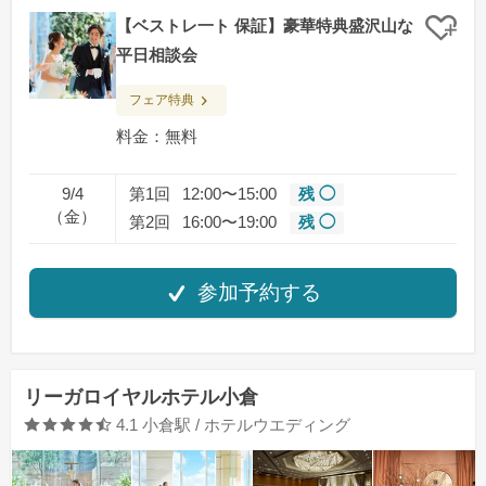
【ベストレ一ト 保証】豪華特典盛沢山な
クリ
平日相談会
フェア特典
料金：無料
9/4
第1回
12:00〜15:00
残 ◯
（金）
第2回
16:00〜19:00
残 ◯
参加予約する
リーガロイヤルホテル小倉
口コミ評価
4.1
小倉駅 / ホテルウエディング