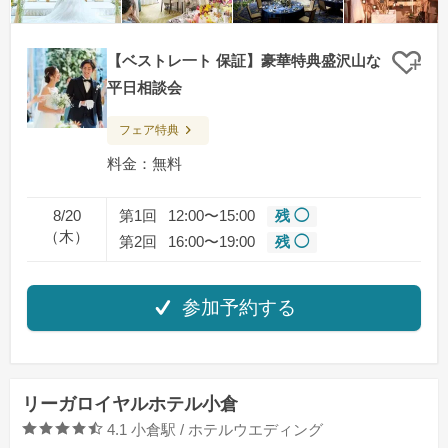
【ベストレ一ト 保証】豪華特典盛沢山な
クリ
平日相談会
フェア特典
料金：無料
8/20
第1回
12:00〜15:00
残 ◯
（木）
第2回
16:00〜19:00
残 ◯
参加予約する
リーガロイヤルホテル小倉
口コミ評価
4.1
小倉駅 / ホテルウエディング