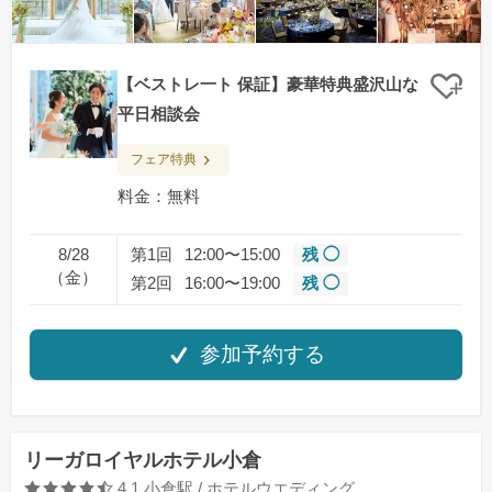
【ベストレ一ト 保証】豪華特典盛沢山な
クリ
平日相談会
フェア特典
料金：無料
8/28
第1回
12:00〜15:00
残 ◯
（金）
第2回
16:00〜19:00
残 ◯
参加予約する
リーガロイヤルホテル小倉
口コミ評価
4.1
小倉駅 / ホテルウエディング