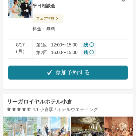
クリ
平日相談会
フェア特典
料金：無料
8/17
第1回
12:00〜15:00
残 ◯
（月）
第2回
16:00〜19:00
残 ◯
参加予約する
リーガロイヤルホテル小倉
口コミ評価
4.1
小倉駅 / ホテルウエディング