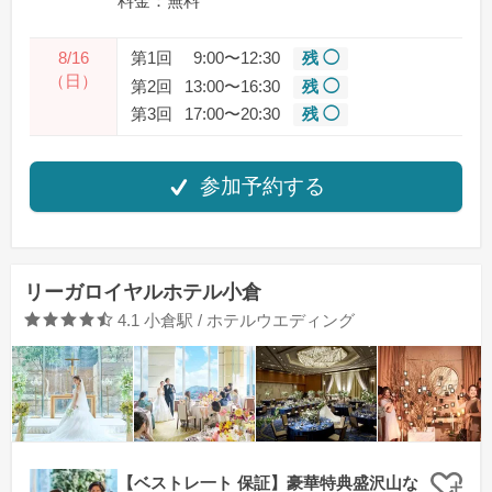
料金：無料
8/16
第1回
9:00〜12:30
残 ◯
（日）
第2回
13:00〜16:30
残 ◯
第3回
17:00〜20:30
残 ◯
参加予約する
リーガロイヤルホテル小倉
口コミ評価
4.1
小倉駅 / ホテルウエディング
【ベストレ一ト 保証】豪華特典盛沢山な