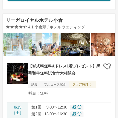
リーガロイヤルホテル小倉
口コミ評価
4.1
小倉駅 / ホテルウエディング
【挙式料無料&ドレス1着プレゼント】黒
クリ
毛和牛無料試食付大相談会
フェア特典
試食
フルコース試食
料金：無料
8/15
第1回
9:00〜12:30
残 ◯
（土）
第2回
13:00〜16:30
残 ◯