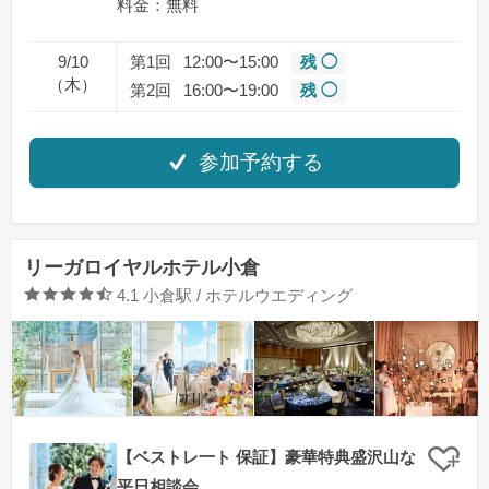
料金：無料
9/10
第1回
12:00〜15:00
残 ◯
（木）
第2回
16:00〜19:00
残 ◯
参加予約する
リーガロイヤルホテル小倉
口コミ評価
4.1
小倉駅 / ホテルウエディング
【ベストレ一ト 保証】豪華特典盛沢山な
クリ
平日相談会