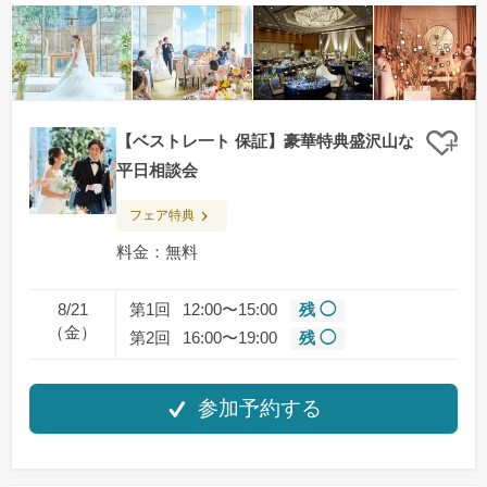
【ベストレ一ト 保証】豪華特典盛沢山な
クリ
平日相談会
フェア特典
料金：無料
8/21
第1回
12:00〜15:00
残 ◯
（金）
第2回
16:00〜19:00
残 ◯
参加予約する