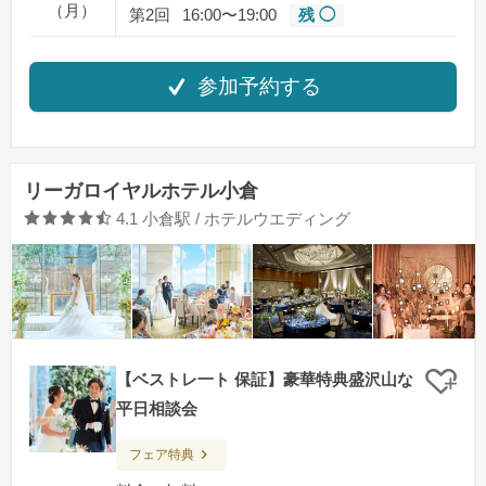
（月）
第2回
16:00〜19:00
残 ◯
参加予約する
リーガロイヤルホテル小倉
口コミ評価
4.1
小倉駅 / ホテルウエディング
【ベストレ一ト 保証】豪華特典盛沢山な
クリ
平日相談会
フェア特典