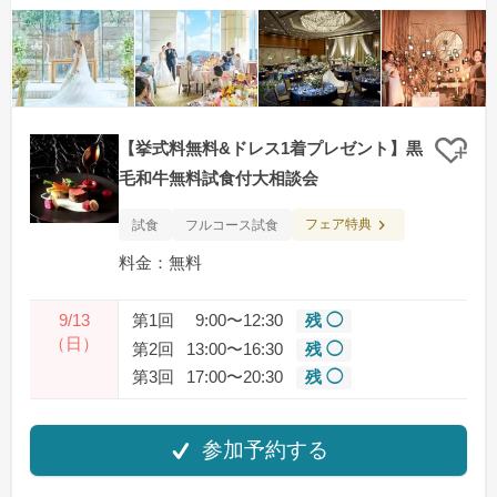
【挙式料無料&ドレス1着プレゼント】黒
クリ
毛和牛無料試食付大相談会
フェア特典
試食
フルコース試食
料金：無料
9/13
第1回
9:00〜12:30
残 ◯
（日）
第2回
13:00〜16:30
残 ◯
第3回
17:00〜20:30
残 ◯
参加予約する