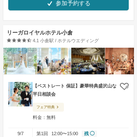
参加予約する
リーガロイヤルホテル小倉
口コミ評価
4.1
小倉駅 / ホテルウエディング
【ベストレ一ト 保証】豪華特典盛沢山な
クリ
平日相談会
フェア特典
料金：無料
9/7
第1回
12:00〜15:00
残 ◯