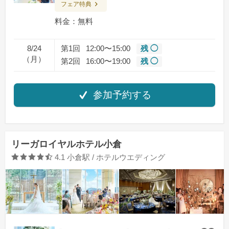
フェア特典
料金：無料
8/24
第1回
12:00〜15:00
残 ◯
（月）
第2回
16:00〜19:00
残 ◯
参加予約する
リーガロイヤルホテル小倉
口コミ評価
4.1
小倉駅 / ホテルウエディング