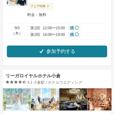
フェア特典
料金：無料
9/3
第1回
12:00〜15:00
残 ◯
（木）
第2回
16:00〜19:00
残 ◯
参加予約する
リーガロイヤルホテル小倉
口コミ評価
4.1
小倉駅 / ホテルウエディング