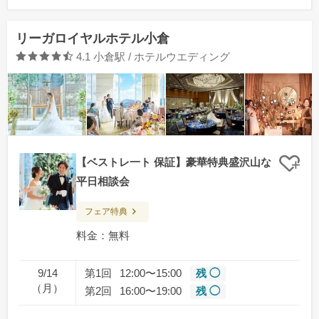
リーガロイヤルホテル小倉
口コミ評価
4.1
小倉駅 / ホテルウエディング
【ベストレ一ト 保証】豪華特典盛沢山な
クリ
平日相談会
フェア特典
料金：無料
9/14
第1回
12:00〜15:00
残 ◯
（月）
第2回
16:00〜19:00
残 ◯