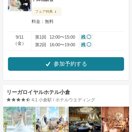
フェア特典
料金：無料
9/11
第1回
12:00〜15:00
残 ◯
（金）
第2回
16:00〜19:00
残 ◯
参加予約する
リーガロイヤルホテル小倉
口コミ評価
4.1
小倉駅 / ホテルウエディング