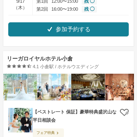
9/17
第1回
12:00〜15:00
残 ◯
（木）
第2回
16:00〜19:00
残 ◯
参加予約する
リーガロイヤルホテル小倉
口コミ評価
4.1
小倉駅 / ホテルウエディング
【ベストレ一ト 保証】豪華特典盛沢山な
クリ
平日相談会
フェア特典