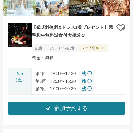
【挙式料無料&ドレス1着プレゼント】黒
クリ
毛和牛無料試食付大相談会
フェア特典
試食
フルコース試食
料金：無料
9/5
第1回
9:00〜12:30
残 ◯
（土）
第2回
13:00〜16:30
残 ◯
第3回
17:00〜20:30
残 ◯
参加予約する