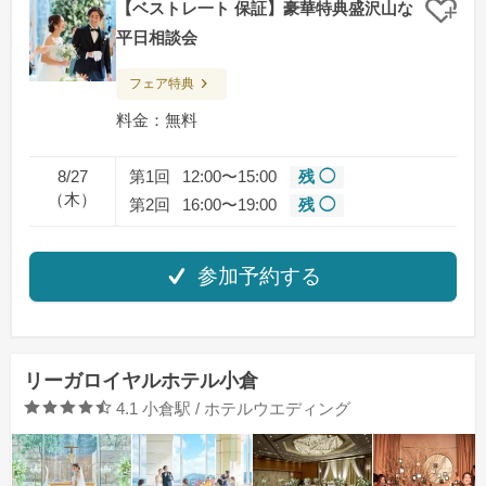
【ベストレ一ト 保証】豪華特典盛沢山な
クリ
平日相談会
フェア特典
料金：無料
8/27
第1回
12:00〜15:00
残 ◯
（木）
第2回
16:00〜19:00
残 ◯
参加予約する
リーガロイヤルホテル小倉
口コミ評価
4.1
小倉駅 / ホテルウエディング