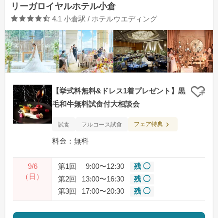
リーガロイヤルホテル小倉
口コミ評価
4.1
小倉駅 / ホテルウエディング
【挙式料無料&ドレス1着プレゼント】黒
クリ
毛和牛無料試食付大相談会
フェア特典
試食
フルコース試食
料金：無料
9/6
第1回
9:00〜12:30
残 ◯
（日）
第2回
13:00〜16:30
残 ◯
第3回
17:00〜20:30
残 ◯