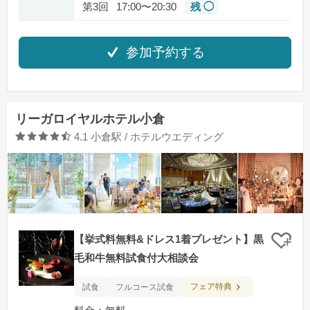
第3回
17:00〜20:30
残 ◯
参加予約する
リーガロイヤルホテル小倉
口コミ評価
4.1
小倉駅 / ホテルウエディング
【挙式料無料&ドレス1着プレゼント】黒
クリ
毛和牛無料試食付大相談会
フェア特典
試食
フルコース試食