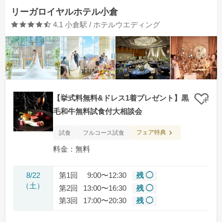
リーガロイヤルホテル小倉
口コミ評価
4.1
小倉駅 / ホテルウエディング
【挙式料無料&ドレス1着プレゼント】黒
クリ
毛和牛無料試食付大相談会
フェア特典
試食
フルコース試食
料金：無料
8/22
第1回
9:00〜12:30
残 ◯
（土）
第2回
13:00〜16:30
残 ◯
第3回
17:00〜20:30
残 ◯