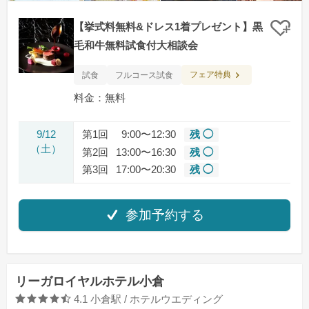
【挙式料無料&ドレス1着プレゼント】黒
クリ
毛和牛無料試食付大相談会
フェア特典
試食
フルコース試食
料金：無料
9/12
第1回
9:00〜12:30
残 ◯
（土）
第2回
13:00〜16:30
残 ◯
第3回
17:00〜20:30
残 ◯
参加予約する
リーガロイヤルホテル小倉
口コミ評価
4.1
小倉駅 / ホテルウエディング