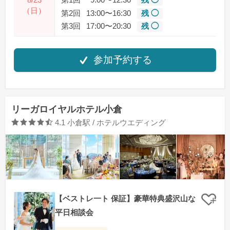
8/23
第1回
9:00〜12:30
残 ◯
（日）
第2回
13:00〜16:30
残 ◯
第3回
17:00〜20:30
残 ◯
参加予約する
リーガロイヤルホテル小倉
口コミ評価
4.1
小倉駅 / ホテルウエディング
【ベストレ一ト 保証】豪華特典盛沢山な
クリ
平日相談会