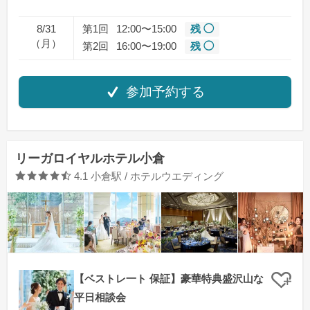
8/31
第1回
12:00〜15:00
残 ◯
（月）
第2回
16:00〜19:00
残 ◯
参加予約する
リーガロイヤルホテル小倉
口コミ評価
4.1
小倉駅 / ホテルウエディング
【ベストレ一ト 保証】豪華特典盛沢山な
クリ
平日相談会