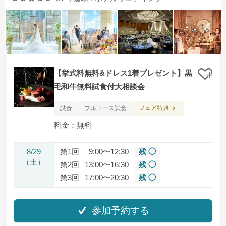
【挙式料無料&ドレス1着プレゼント】黒
クリ
毛和牛無料試食付大相談会
フェア特典
試食
フルコース試食
料金：無料
8/29
第1回
9:00〜12:30
残 ◯
（土）
第2回
13:00〜16:30
残 ◯
第3回
17:00〜20:30
残 ◯
参加予約する