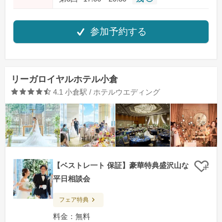
参加予約する
リーガロイヤルホテル小倉
口コミ評価
4.1
小倉駅 / ホテルウエディング
【ベストレ一ト 保証】豪華特典盛沢山な
クリ
平日相談会
フェア特典
料金：無料