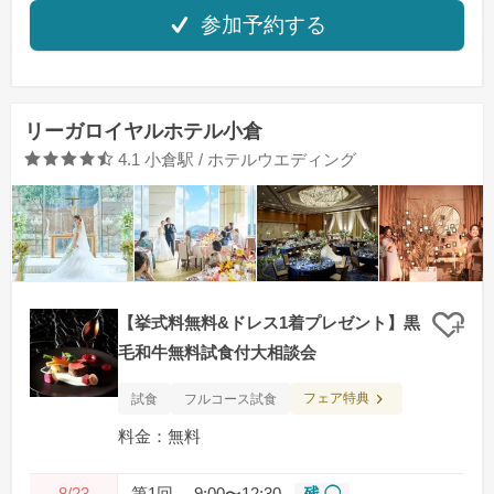
参加予約する
リーガロイヤルホテル小倉
口コミ評価
4.1
小倉駅 / ホテルウエディング
【挙式料無料&ドレス1着プレゼント】黒
クリ
毛和牛無料試食付大相談会
フェア特典
試食
フルコース試食
料金：無料