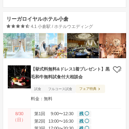
リーガロイヤルホテル小倉
口コミ評価
4.1
小倉駅 / ホテルウエディング
【挙式料無料&ドレス1着プレゼント】黒
クリ
毛和牛無料試食付大相談会
フェア特典
試食
フルコース試食
料金：無料
8/30
第1回
9:00〜12:30
残 ◯
（日）
第2回
13:00〜16:30
残 ◯
第3回
17:00〜20:30
残 ◯