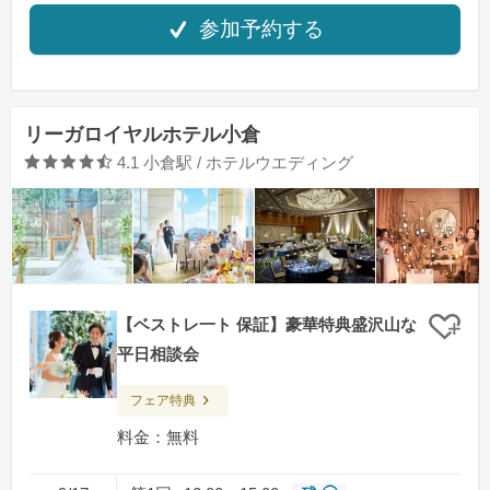
参加予約する
リーガロイヤルホテル小倉
口コミ評価
4.1
小倉駅 / ホテルウエディング
【ベストレ一ト 保証】豪華特典盛沢山な
クリ
平日相談会
フェア特典
料金：無料