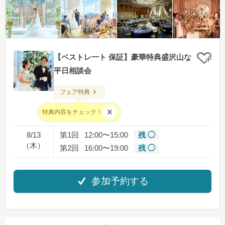
【ベストレ一ト 保証】豪華特典盛沢山な
クリ
平日相談会
フェア特典
料金：無料
特典内容をチェック！
8/13
第1回
12:00〜15:00
残 ◯
（木）
第2回
16:00〜19:00
残 ◯
参加予約する