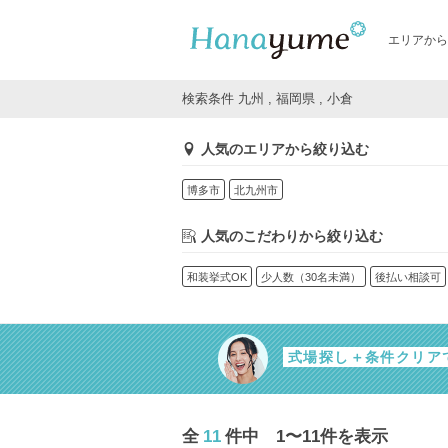
エリアから
検索条件 九州 , 福岡県 , 小倉
人気のエリアから絞り込む
博多市
北九州市
人気のこだわりから絞り込む
和装挙式OK
少人数（30名未満）
後払い相談可
式場探し＋条件クリア
全
11
件中 1〜11件を表示