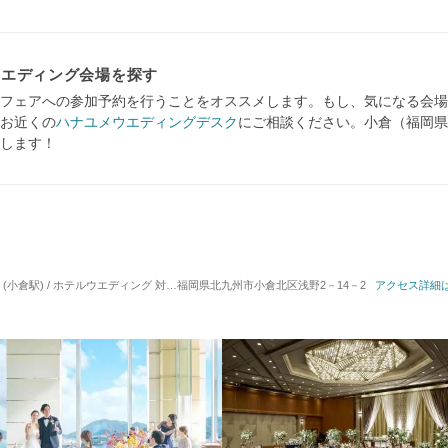
ウエディング会場を探す
フェアへの参加予約を行うことをオススメします。もし、気になる会場
お近くの
ハナユメウエディングデスク
にご相談ください。小倉（福岡県
します！
(小倉駅) / ホテルウエディング
対応人数: 着席：2名 ～ 600名， ハナユメなら6名 ～ 応相談
福岡県北九州市小倉北区浅野2－14－2
アクセス詳細