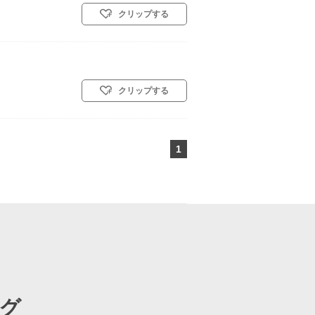
クリップする
クリップする
1
ページ目
グ