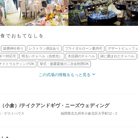
美食でおもてなしを
提携神社有り
レストラン併設あり
ブライダルローン案内可
デザートビュッフ
ギー対応可
明るいチャペル（自然光）
木目調のチャペル
緑に囲まれたチャペル
ナイトウエディングOK
挙式・披露宴後の二次会利用OK
この式場の情報をもっと見る
（小倉）/テイクアンドギヴ・ニーズウェディング
式場・ゲストハウス
福岡県北九州市小倉北区大手町12－2