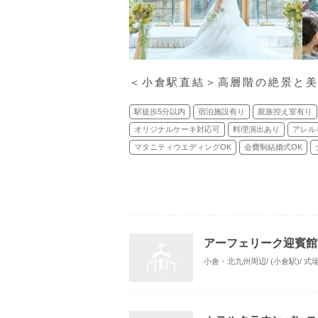
＜小倉駅直結＞高層階の絶景と
駅徒歩5分以内
宿泊施設有り
親族控え室有り
オリジナルケーキ対応可
料理演出あり
アレル
マタニティウエディングOK
会費制結婚式OK
アーフェリーク迎賓館
小倉・北九州周辺/ (小倉駅)/ 