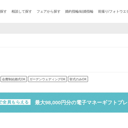
探す
相談して探す
フェアから探す
婚約指輪/結婚指輪
前撮り/フォトウエ
会費制結婚式OK
ガーデンウェディングOK
挙式のみOK
最大98,000円分の電子マネーギフトプ
で全員もらえる