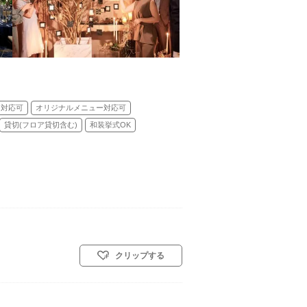
ェ対応可
オリジナルメニュー対応可
貸切(フロア貸切含む)
和装挙式OK
クリップする