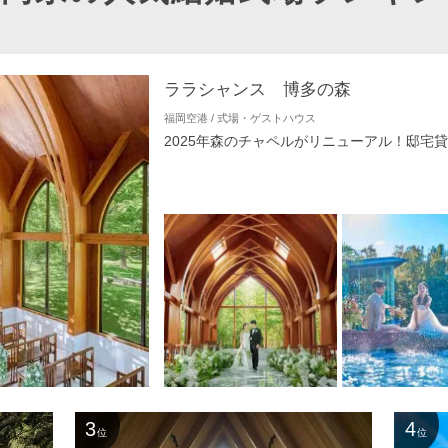
ララシャンス 博多の森
福岡空港 / 式場・ゲストハウス
2025年森のチャペルがリニューアル！邸宅
3
4
位
位