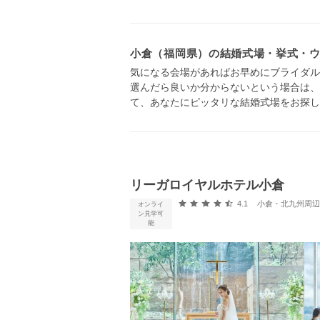
小倉（福岡県）の結婚式場・挙式・
気になる会場があればお早めにブライダル
選んだら良いか分からないという場合は、
て、あなたにピッタリな結婚式場をお探し
リーガロイヤルホテル小倉
口コミ評価
4.1
小倉・北九州周辺 
オンライ
ン見学可
能