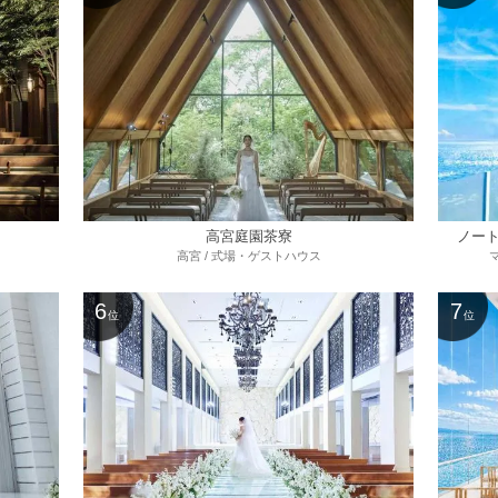
高宮庭園茶寮
ノート
高宮 / 式場・ゲストハウス
6
7
位
位