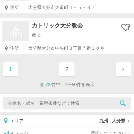
住所
大分県大分市大道町４－５－３７
カトリック大分教会
教会
住所
大分県大分市中央町３丁目７番３０号
1
2
ページ目
ページ目
全
72
件中 1〜50件を表示
九州 , 大分県
エリア
選択してください
イメージ