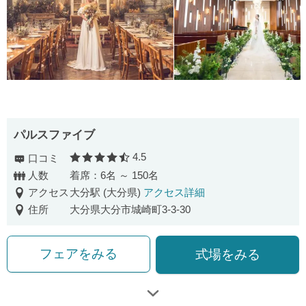
パルスファイブ
4.5
口コミ
口コミ評価
人数
着席：6名 ～ 150名
アクセス
大分駅 (大分県)
アクセス詳細
住所
大分県大分市城崎町3-3-30
フェアをみる
式場をみる