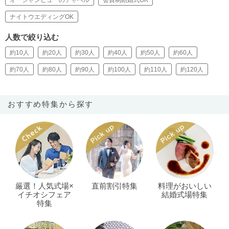
オーシャンビューのチャペル
会費制結婚式OK
ナイトウエディングOK
人数で絞り込む
約10人
約20人
約30人
約40人
約50人
約60人
約70人
約80人
約90人
約100人
約110人
約120人
おすすめ特集から探す
厳選！人気式場×
直前割引特集
料理がおいしい
イチオシフェア
結婚式場特集
特集