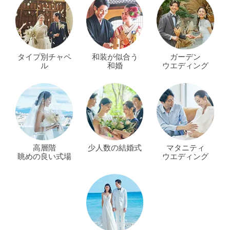
タイプ別チャペ
和装が似合う
ガーデン
ル
和婚
ウエディング
高層階
少人数の結婚式
マタニティ
眺めの良い式場
ウエディング