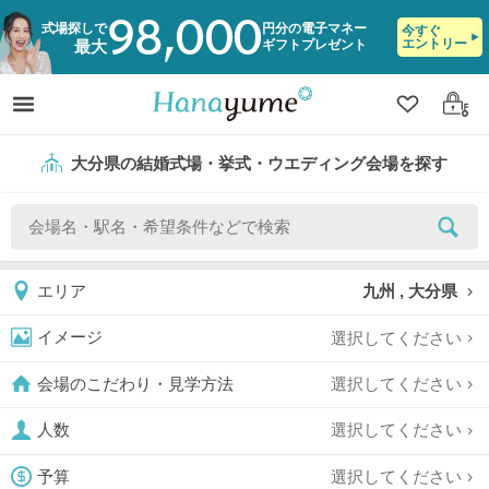
98,000
式場探しで
円分の電子マネー
今すぐ
エントリー
ギフトプレゼント
最大
クリップ
ログ
大分県の結婚式場・挙式・ウエディング会場を探す
九州 , 大分県
エリア
選択してください
イメージ
選択してください
会場のこだわり・見学方法
選択してください
人数
選択してください
予算