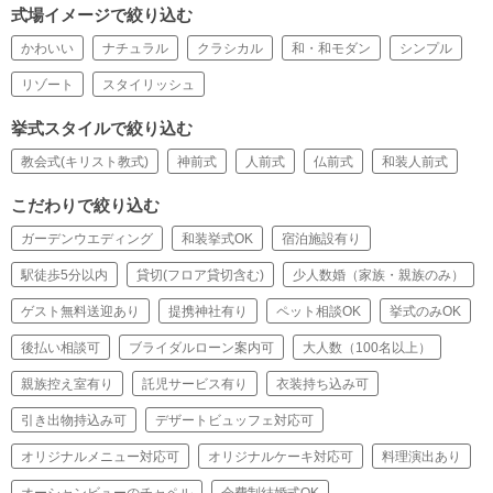
式場イメージで絞り込む
かわいい
ナチュラル
クラシカル
和・和モダン
シンプル
リゾート
スタイリッシュ
挙式スタイルで絞り込む
教会式(キリスト教式)
神前式
人前式
仏前式
和装人前式
こだわりで絞り込む
ガーデンウエディング
和装挙式OK
宿泊施設有り
駅徒歩5分以内
貸切(フロア貸切含む)
少人数婚（家族・親族のみ）
ゲスト無料送迎あり
提携神社有り
ペット相談OK
挙式のみOK
後払い相談可
ブライダルローン案内可
大人数（100名以上）
親族控え室有り
託児サービス有り
衣装持ち込み可
引き出物持込み可
デザートビュッフェ対応可
オリジナルメニュー対応可
オリジナルケーキ対応可
料理演出あり