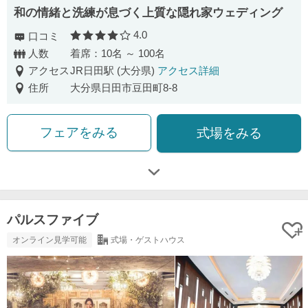
和の情緒と洗練が息づく上質な隠れ家ウェディング
4.0
口コミ
口コミ評価
人数
着席：10名 ～ 100名
アクセス
JR日田駅 (大分県)
アクセス詳細
住所
大分県日田市豆田町8-8
フェアをみる
式場をみる
パルスファイブ
オンライン見学可能
式場・ゲストハウス