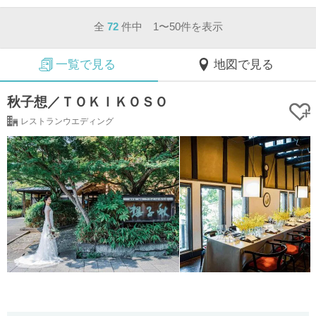
全
72
件中 1〜50件を表示
一覧で見る
地図で見る
秋子想／ＴＯＫＩＫＯＳＯ
レストランウエディング