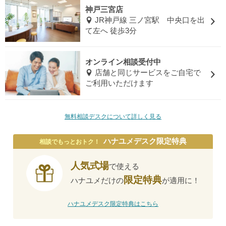
神戸三宮店
JR神戸線 三ノ宮駅 中央口を出
て左へ 徒歩3分
オンライン相談受付中
店舗と同じサービスをご自宅で
ご利用いただけます
無料相談デスクについて詳しく見る
ハナユメデスク限定特典
相談でもっとおトク！
人気式場
で使える
限定特典
ハナユメだけの
が適用に！
ハナユメデスク限定特典はこちら