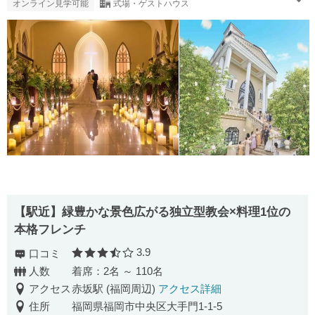
オンライン見学可能
式場・ゲストハウス
【駅近】緑豊かな景色広がる独立型教会×料理1位の
本格フレンチ
3.9
口コミ
口コミ評価
人数
着席：2名 ～ 110名
アクセス
赤坂駅 (福岡周辺)
アクセス詳細
住所
福岡県福岡市中央区大手門1-1-5