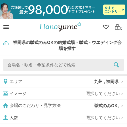
98,000
式場探しで
円分の電子マネー
今すぐ
エントリー
ギフトプレゼント
最大
クリップ
ログ
福岡県の挙式のみOKの結婚式場・挙式・ウエディング会
場を探す
九州 , 福岡県
エリア
選択してください
イメージ
挙式のみOK,
会場のこだわり・見学方法
選択してください
人数