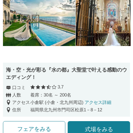
海・空・光が彩る『水の都』大聖堂で叶える感動のウ
エディング！
3.7
口コミ
口コミ評価
人数
着席：30名 ～ 200名
アクセス
小倉駅 (小倉・北九州周辺)
アクセス詳細
住所
福岡県北九州市門司区松原1－8－12
フェアをみる
式場をみる