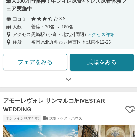
最大180万円優待！牛フィレ試食×ドレス試着体験フ
ェア実施中
3.9
口コミ
口コミ評価
人数
着席：30名 ～ 180名
アクセス
黒崎駅 (小倉・北九州周辺)
アクセス詳細
住所
福岡県北九州市八幡西区本城東4-12-25
フェアをみる
式場をみる
アモーレヴォレ サンマルコ/FIVESTAR
WEDDING
オンライン見学可能
式場・ゲストハウス