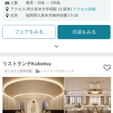
人数
着席：10名 ～ 150名
アクセス
JR久留米大学前駅 (久留米)
アクセス詳細
住所
福岡県久留米市御井朝妻1-5-18
フェアをみる
式場をみる
リストランテKubotsu
オンライン見学可能
レストランウエディング