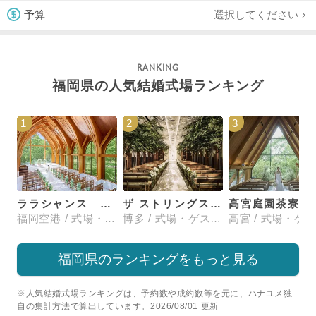
選択してください
予算
福岡県の人気結婚式場ランキング
1
2
3
ララシャンス 博多の森
ザ ストリングス 博多
高宮庭園茶寮
福岡空港 / 式場・ゲストハウス
博多 / 式場・ゲストハウス
福岡県のランキングをもっと見る
※人気結婚式場ランキングは、予約数や成約数等を元に、ハナユメ独
自の集計方法で算出しています。2026/08/01 更新