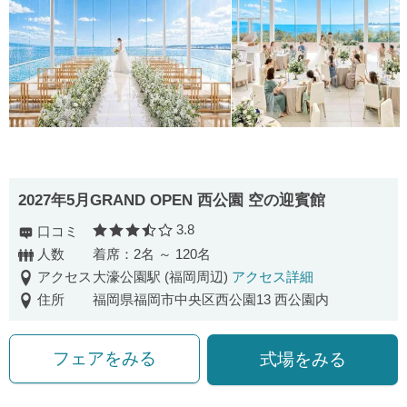
2027年5月GRAND OPEN 西公園 空の迎賓館
3.8
口コミ
口コミ評価
人数
着席：2名 ～ 120名
アクセス
大濠公園駅 (福岡周辺)
アクセス詳細
住所
福岡県福岡市中央区西公園13 西公園内
フェアをみる
式場をみる