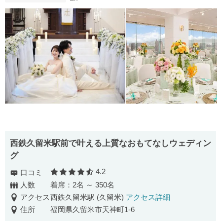
西鉄久留米駅前で叶える上質なおもてなしウェディン
グ
4.2
口コミ
口コミ評価
人数
着席：2名 ～ 350名
アクセス
西鉄久留米駅 (久留米)
アクセス詳細
住所
福岡県久留米市天神町1-6