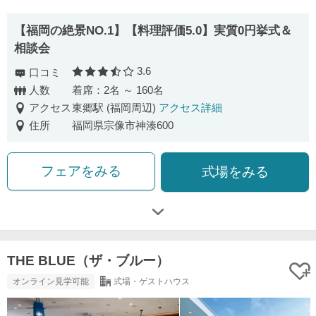
【福岡の絶景NO.1】【料理評価5.0】実質0円挙式＆
相談会
3.6
口コミ
口コミ評価
人数
着席：2名 ～ 160名
アクセス
東郷駅 (福岡周辺)
アクセス詳細
住所
福岡県宗像市神湊600
フェアをみる
式場をみる
THE BLUE（ザ・ブルー）
オンライン見学可能
式場・ゲストハウス