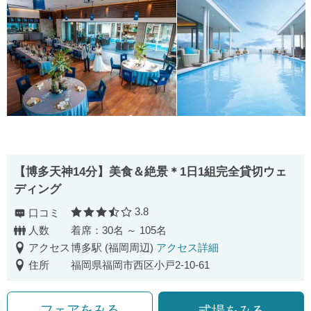
【博多天神14分】美食＆絶景＊1日1組完全貸切ウェ
ディング
3.8
口コミ
口コミ評価
人数
着席：30名 ～ 105名
アクセス
博多駅 (福岡周辺)
アクセス詳細
住所
福岡県福岡市西区小戸2-10-61
フェアをみる
式場をみる