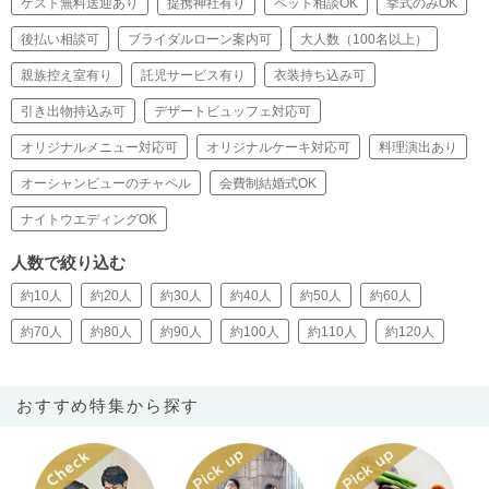
ゲスト無料送迎あり
提携神社有り
ペット相談OK
挙式のみOK
後払い相談可
ブライダルローン案内可
大人数（100名以上）
親族控え室有り
託児サービス有り
衣装持ち込み可
引き出物持込み可
デザートビュッフェ対応可
オリジナルメニュー対応可
オリジナルケーキ対応可
料理演出あり
オーシャンビューのチャペル
会費制結婚式OK
ナイトウエディングOK
人数で絞り込む
約10人
約20人
約30人
約40人
約50人
約60人
約70人
約80人
約90人
約100人
約110人
約120人
おすすめ特集から探す