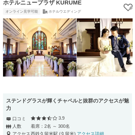
ホテルニュープラザ KURUME
オンライン見学可能
ホテルウエディング
ステンドグラスが輝くチャペルと抜群のアクセスが魅
力
3.9
口コミ
口コミ評価
人数
着席：2名 ～ 300名
アクセス
西鉄久留米駅 (久留米)
アクセス詳細