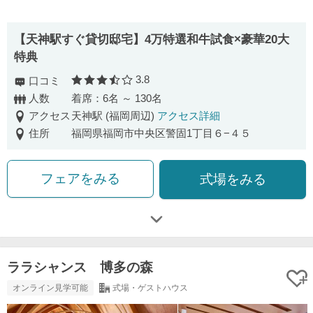
【天神駅すぐ貸切邸宅】4万特選和牛試食×豪華20大
特典
3.8
口コミ
口コミ評価
人数
着席：6名 ～ 130名
アクセス
天神駅 (福岡周辺)
アクセス詳細
住所
福岡県福岡市中央区警固1丁目６−４５
フェアをみる
式場をみる
ララシャンス 博多の森
オンライン見学可能
式場・ゲストハウス