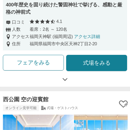
400年歴史を固り続けた警固神社で挙げる、感動と厳
格の神前式
4.1
口コミ
口コミ評価
人数
着席：2名 ～ 120名
アクセス
福岡天神駅 (福岡周辺)
アクセス詳細
住所
福岡県福岡市中央区天神2丁目2-20
フェアをみる
式場をみる
西公園 空の迎賓館
オンライン見学可能
式場・ゲストハウス