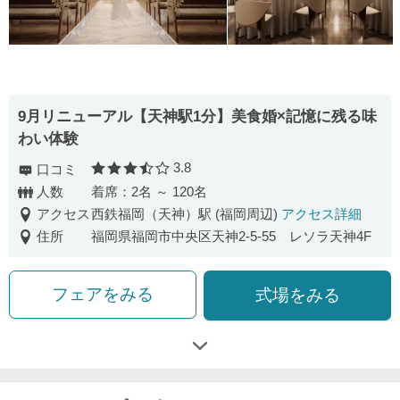
9月リニューアル【天神駅1分】美食婚×記憶に残る味
わい体験
3.8
口コミ
口コミ評価
人数
着席：2名 ～ 120名
アクセス
西鉄福岡（天神）駅 (福岡周辺)
アクセス詳細
住所
福岡県福岡市中央区天神2-5-55 レソラ天神4F
フェアをみる
式場をみる