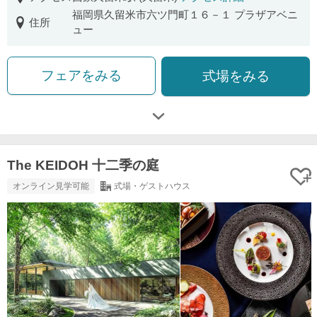
福岡県久留米市六ツ門町１６－１ プラザアベニ
住所
ュー
フェアをみる
式場をみる
The KEIDOH 十二季の庭
オンライン見学可能
式場・ゲストハウス