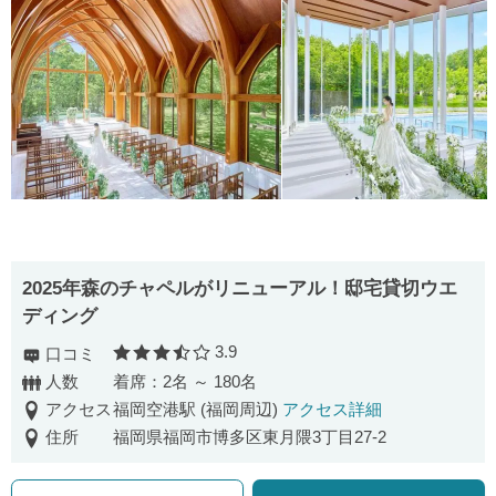
2025年森のチャペルがリニューアル！邸宅貸切ウエ
ディング
3.9
口コミ
口コミ評価
人数
着席：2名 ～ 180名
アクセス
福岡空港駅 (福岡周辺)
アクセス詳細
住所
福岡県福岡市博多区東月隈3丁目27-2