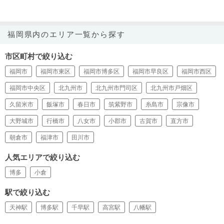
福岡県内のエリア一覧から探す
市区町村で絞り込む
福岡市
福岡市東区
福岡市博多区
福岡市早良区
福岡市西区
福岡市中央区
北九州市
北九州市門司区
北九州市戸畑区
久留米市
飯塚市
春日市
筑紫野市
糸島市
宗像市
大野城市
行橋市
八女市
小郡市
古賀市
直方市
朝倉市
福津市
田川市
人気エリアで絞り込む
博多
小倉
駅で絞り込む
天神駅
博多駅
千早駅
高宮駅
八幡駅