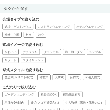
タグから探す
会場タイプで絞り込む
式場・ゲストハウス
レストランウエディング
ホテルウエディング
神社・仏閣
料亭
教会
式場イメージで絞り込む
かわいい
ナチュラル
クラシカル
和・和モダン
シンプル
リゾート
スタイリッシュ
挙式スタイルで絞り込む
教会式(キリスト教式)
神前式
人前式
仏前式
和装人前式
こだわりで絞り込む
ガーデンウエディング
和装挙式OK
宿泊施設有り
駅徒歩5分以内
貸切(フロア貸切含む)
少人数婚（家族・親族のみ）