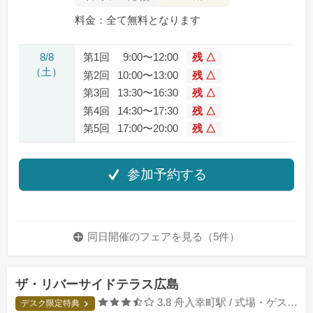
料金：全て無料となります
8/8
第1回
9:00〜12:00
残 △
（土）
第2回
10:00〜13:00
残 △
第3回
13:30〜16:30
残 △
第4回
14:30〜17:30
残 △
第5回
17:00〜20:00
残 △
参加予約する
同日開催のフェアを
見る（5件）
ザ・リバーサイドテラス広島
口コミ評価
3.8
舟入幸町駅 / 式場・ゲストハウス
デスク限定特典