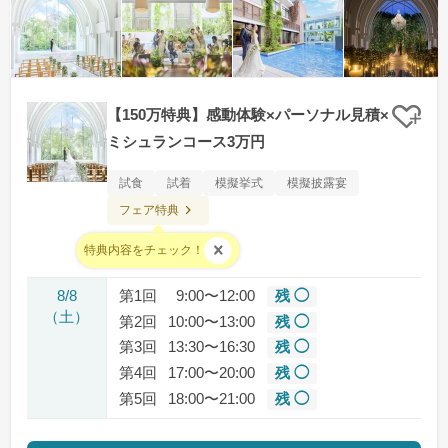
【150万特典】感動体験×パーソナル見積×
クリ
ミシュランコース3万円
試食
試着
模擬挙式
模擬披露宴
フェア特典
料金：無料
特典内容をチェック！
8/8
第1回
9:00〜12:00
残 ◯
（土）
第2回
10:00〜13:00
残 ◯
第3回
13:30〜16:30
残 ◯
第4回
17:00〜20:00
残 ◯
第5回
18:00〜21:00
残 ◯