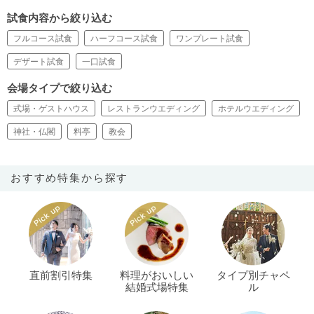
試食内容から絞り込む
フルコース試食
ハーフコース試食
ワンプレート試食
デザート試食
一口試食
会場タイプで絞り込む
式場・ゲストハウス
レストランウエディング
ホテルウエディング
神社・仏閣
料亭
教会
おすすめ特集から探す
直前割引特集
料理がおいしい
タイプ別チャペ
結婚式場特集
ル