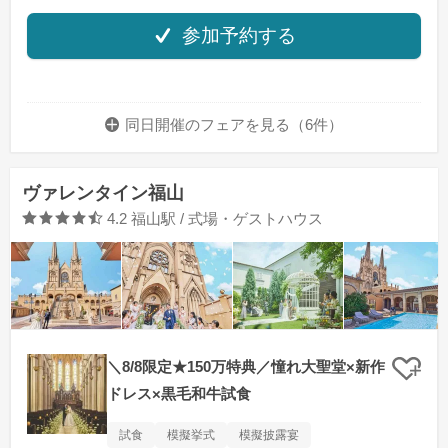
参加予約する
同日開催のフェアを
見る（6件）
ヴァレンタイン福山
口コミ評価
4.2
福山駅 / 式場・ゲストハウス
＼8/8限定★150万特典／憧れ大聖堂×新作
クリ
ドレス×黒毛和牛試食
試食
模擬挙式
模擬披露宴