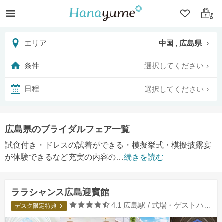
クリップ
ログ
中国 , 広島県
エリア
選択してください
条件
選択してください
日程
広島県のブライダルフェア一覧
試食付き・ドレスの試着ができる・模擬挙式・模擬披露宴
が体験できるなど充実の内容の
…
続きを読む
ララシャンス広島迎賓館
口コミ評価
4.1
広島駅 / 式場・ゲストハウス
デスク限定特典