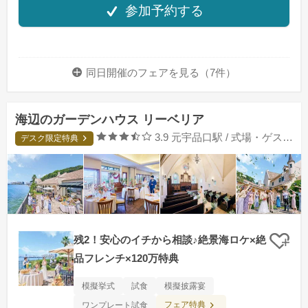
参加予約する
同日開催のフェアを
見る（7件）
海辺のガーデンハウス リーベリア
口コミ評価
3.9
元宇品口駅 / 式場・ゲストハウス
デスク限定特典
残2！安心のイチから相談♪絶景海ロケ×絶
クリ
品フレンチ×120万特典
模擬挙式
試食
模擬披露宴
フェア特典
ワンプレート試食