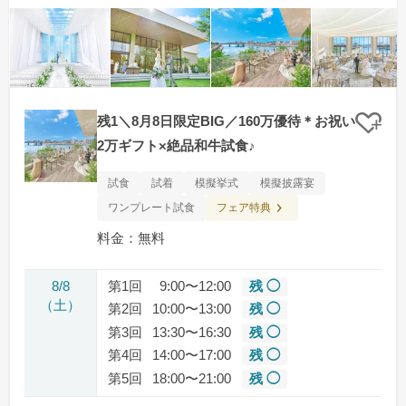
残1＼8月8日限定BIG／160万優待＊お祝い
クリ
2万ギフト×絶品和牛試食♪
試食
試着
模擬挙式
模擬披露宴
フェア特典
ワンプレート試食
料金：無料
8/8
第1回
9:00〜12:00
残 ◯
（土）
第2回
10:00〜13:00
残 ◯
第3回
13:30〜16:30
残 ◯
第4回
14:00〜17:00
残 ◯
第5回
18:00〜21:00
残 ◯