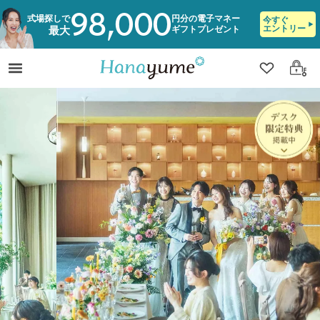
98,000
式場探しで
円分の電子マネー
今すぐ
エントリー
ギフトプレゼント
最大
クリップ
ログ