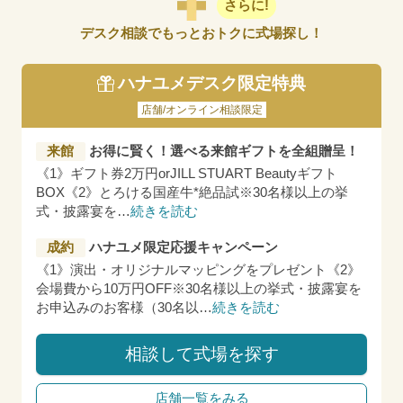
さらに!
デスク相談でもっとおトクに式場探し！
ハナユメデスク限定特典
店舗/オンライン相談限定
来館
お得に賢く！選べる来館ギフトを全組贈呈！
《1》ギフト券2万円orJILL STUART Beautyギフト
BOX《2》とろける国産牛*絶品試※30名様以上の挙
式・披露宴を
…
続きを読む
成約
ハナユメ限定応援キャンペーン
《1》演出・オリジナルマッピングをプレゼント《2》
会場費から10万円OFF※30名様以上の挙式・披露宴を
お申込みのお客様（30名以
…
続きを読む
相談して式場を探す
店舗一覧をみる