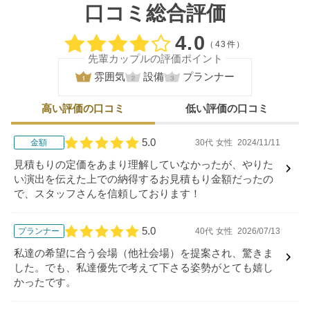
口コミ総合評価
口コミ評価
4.0
（43件）
先輩カップルの評価ポイント
雰囲気
設備
プランナー
高い評価の口コミ
低い評価の口コミ
5.0
金額
30代
女性
2024/11/11
口コミ評価
見積もりの定価をあまり理解していなかったが、やりた
い演出を伝えた上での納得するお見積もり金額だったの
で、スタッフさんを信頼しております！
5.0
プランナー
40代
女性
2026/07/13
口コミ評価
私達の希望に合う会場（他社会場）を提案され、驚きま
した。でも、私達優先で考えて下さる姿勢がとても嬉し
かったです。