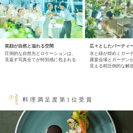
笑顔が自然と溢れる空間
広々としたパーティ
圧倒的な自然光とロケーションは、
水と緑が煌めくガー
見返す写真全てが特別感に包まれる
露宴会場とガーデンが
見える程圧倒的な解
POINT
2
料理満足度第1位受賞