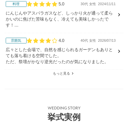
5.0
料理
30代
女性
2024/11/11
口コミ評価
にんじんやアスパラガスなど、しっかり火が通って柔ら
かいのに焦げた苦味もなく、冷えても美味しかったで
す！
お肉が柔らかい上に、自分好みに味付けを出来るところ
が魅力的でした！
4.0
雰囲気
40代
女性
2026/07/13
口コミ評価
広々とした会場で、自然を感じられるガーデンもありと
ても落ち着ける空間でした。
ただ、祭壇がかなり逆光だったのが気になりました。
もっと見る
WEDDING STORY
挙式実例