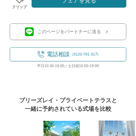
フェアを見る
クリップ
このページをパートナーに送る
電話相談
（0120-791-317)
平日10:30-19:00／土日祝10:00-19:00
ブリーズレイ・プライベートテラスと
一緒に予約されている式場を比較
8/11
残◯
PICK UP FAIR
(火・祝)
フェア一覧
式場
＼1軒目限定★3万ギフト付／ドレス＆挙
式料プレゼント×和牛試食