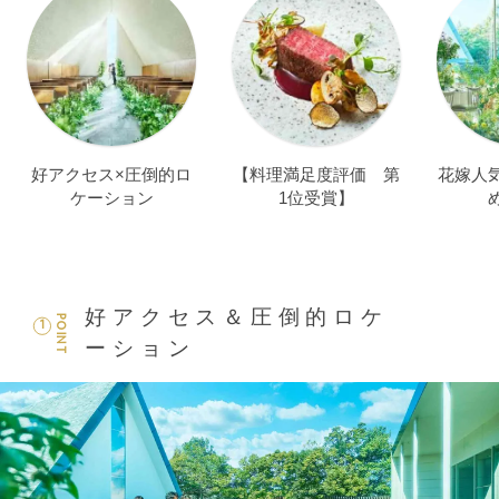
好アクセス×圧倒的ロ
【料理満足度評価 第
花嫁人気
ケーション
1位受賞】
好アクセス＆圧倒的ロケ
POINT
1
ーション