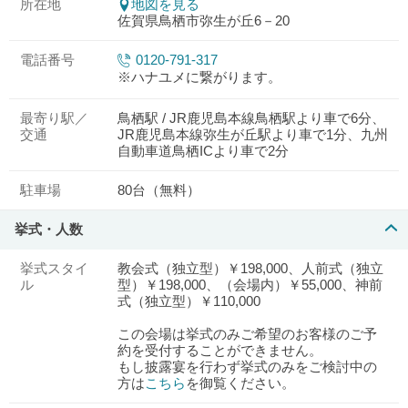
所在地
地図を見る
佐賀県鳥栖市弥生が丘6－20
電話番号
0120-791-317
※ハナユメに繋がります。
最寄り駅／
鳥栖駅 / JR鹿児島本線鳥栖駅より車で6分、
交通
JR鹿児島本線弥生が丘駅より車で1分、九州
自動車道鳥栖ICより車で2分
駐車場
80台（無料）
挙式・人数
挙式スタイ
教会式（独立型）￥198,000、人前式（独立
ル
型）￥198,000、（会場内）￥55,000、神前
式（独立型）￥110,000
この会場は挙式のみご希望のお客様のご予
約を受付することができません。
もし披露宴を行わず挙式のみをご検討中の
方は
こちら
を御覧ください。