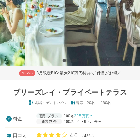
8月限定BIG*最大210万円特典＼1件目がお得／
NEWS
ブリーズレイ・プライベートテラス
式場・ゲストハウス
着席：20名 ～ 180名
割引プラン
100名
295
万円〜
料金
通常料金
100名
／
390万円〜
口コミ評価
4.0
口コミ
（43件）