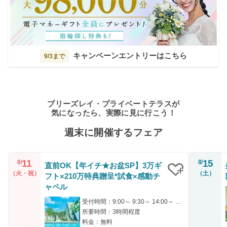
キャンペーンエントリーはこちら
9/3まで
ブリーズレイ・プライベートテラスが
気になったら、実際に見に行こう！
週末に開催するフェア
11
15
8/
8/
直前OK【年イチ★お盆SP】3万ギ
（火・祝）
（土）
フト×210万特典贈呈*試食×感動チ
クリップ
ャペル
受付時間：9:00～ 9:30～ 14:00～ 14:30～ 18:00～
所要時間：3時間程度
料金：無料