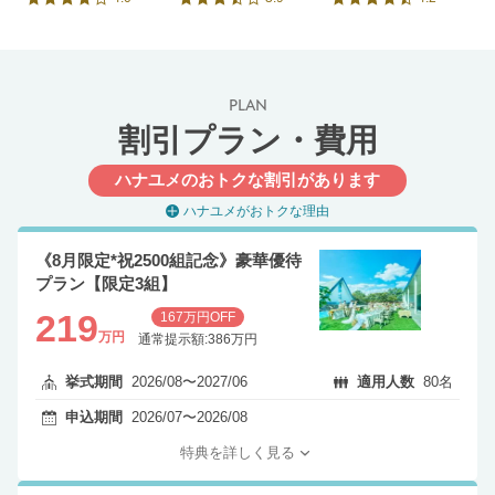
口コミ評価
口コミ評価
口コミ評価
PLAN
割引プラン・費用
ハナユメのおトクな割引があります
ハナユメがおトクな理由
《8月限定*祝2500組記念》豪華優待
プラン【限定3組】
219
167万円OFF
万円
通常提示額:386万円
挙式期間
2026/08〜2027/06
適用人数
80名
申込期間
2026/07〜2026/08
特典を詳しく見る