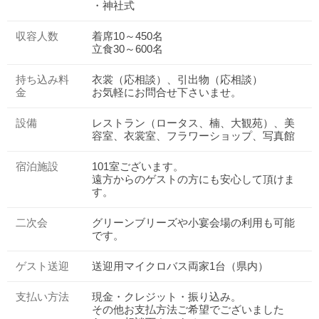
・神社式
収容人数
着席10～450名
立食30～600名
持ち込み料
衣裳（応相談）、引出物（応相談）
金
お気軽にお問合せ下さいませ。
設備
レストラン（ロータス、楠、大観苑）、美
容室、衣裳室、フラワーショップ、写真館
宿泊施設
101室ございます。
遠方からのゲストの方にも安心して頂けま
す。
二次会
グリーンブリーズや小宴会場の利用も可能
です。
ゲスト送迎
送迎用マイクロバス両家1台（県内）
支払い方法
現金・クレジット・振り込み。
その他お支払方法ご希望でございました