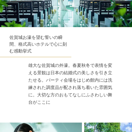
佐賀城お濠を望む誓いの瞬
間、格式高いホテルで心に刻
む感動挙式
雄大な佐賀城の外濠。春夏秋冬で表情を変
える景観は日本の結婚式の美しさを引き立
たせる。パーティ会場をはじめ館内には洗
練された調度品が配され落ち着いた雰囲気
に。大切な方のおもてなしにふさわしい舞
台がここに