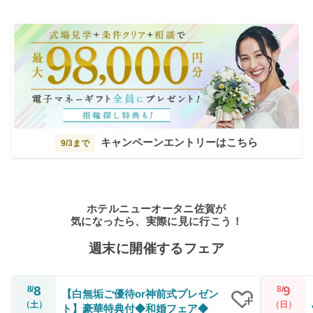
キャンペーンエントリーはこちら
9/3まで
ホテルニューオータニ佐賀が
気になったら、実際に見に行こう！
週末に開催するフェア
8
9
8/
8/
【白無垢ご優待or神前式プレゼン
（土）
（日）
ト】豪華特典付◆和婚フェア◆