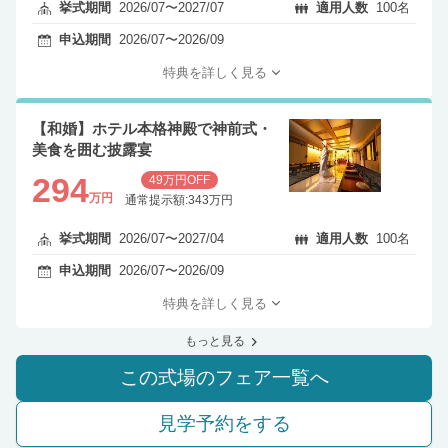
挙式期間
2026/07〜2027/07
適用人数
100名
申込期間
2026/07〜2026/09
特典を詳しく見る
【和婚】ホテル本格神殿で神前式・
美食を囲む披露宴
294
49万円OFF
万円
通常提示額:343万円
挙式期間
2026/07〜2027/04
適用人数
100名
申込期間
2026/07〜2026/09
特典を詳しく見る
もっと見る
この式場のフェア一覧へ
見学予約をする