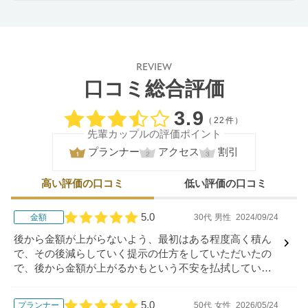
REVIEW
口コミ総合評価
口コミ評価
3.9
（22件）
先輩カップルの評価ポイント
プランナー
アクセス
割引
高い評価の口コミ
低い評価の口コミ
5.0
金額
30代
男性
2024/09/24
口コミ評価
後から金額が上がらないよう、最初はある程度高く積ん
で、その後減らしていく提示の仕方をしていただいたの
で、後から金額が上がるかもという不安を払拭していた
だけました。とても信頼のおける見積でした。
5.0
プランナー
50代
女性
2026/05/24