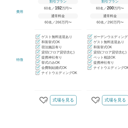
割引プラン
割引プラン
192
200
60名／
万円〜
60名／
万円〜
費用
通常料金
通常料金
60名／266万円〜
60名／290万円〜
ゲスト無料送迎あり
ガーデンウエディング
和装挙式OK
ゲスト無料送迎あり
宿泊施設有り
和装挙式OK
貸切(フロア貸切含む)
貸切(フロア貸切含む)
提携神社有り
ペット相談OK
特徴
挙式のみOK
提携神社有り
会費制結婚式OK
ナイトウエディングO
ナイトウエディングOK
クリップ/詳細を見る
式場を見る
式場を見る
クリップする
クリップする