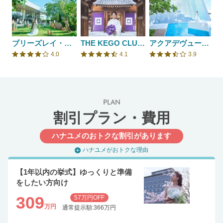
ブリーズレイ・プライベートテラス
THE KEGO CLUB by HAPPO-EN
アクアデヴュー佐賀スィートテラス
4.0
4.1
3.9
口コミ評価
口コミ評価
口コミ評価
PLAN
割引プラン・費用
ハナユメのおトクな割引があります
ハナユメがおトクな理由
【1年以内の挙式】ゆっくりと準備
をしたい方向け
309
57万円OFF
万円
通常提示額:366万円