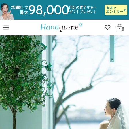
98,000
式場探しで
円分の電子マネー
今すぐ
エントリー
ギフトプレゼント
最大
クリップ
ログ