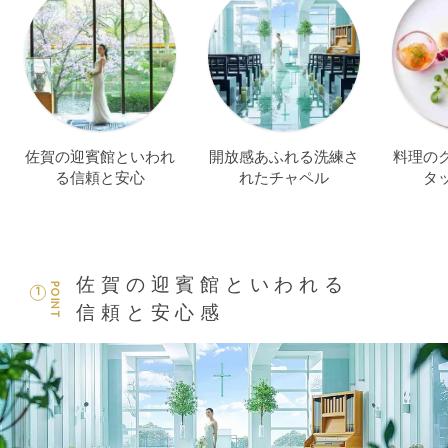
佐賀の迎賓館といわれ
開放感あふれる洗練さ
料理の
る信頼と安心
れたチャペル
タ
佐賀の迎賓館といわれる
POINT
1
信頼と安心感