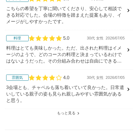
口コミ評価
こちらの希望を丁寧に聞いてくださり、安心して相談で
きる対応でした。会場の特徴を踏まえた提案もあり、イ
メージがしやすかったです。
5.0
料理
30代
女性
2026/07/05
口コミ評価
料理はとても美味しかった。ただ、出された料理はイメ
ージのようで、どのコースの料理と決まっているわけで
はないようだった。その分組み合わせは自由にできるの
がメリットなのかなと思った。
4.0
雰囲気
30代
女性
2026/07/05
口コミ評価
3会場とも、チャペルも落ち着いていて良かった。日常遣
いしている親子の姿も見られ親しみやすい雰囲気がある
と思う。
もっと見る