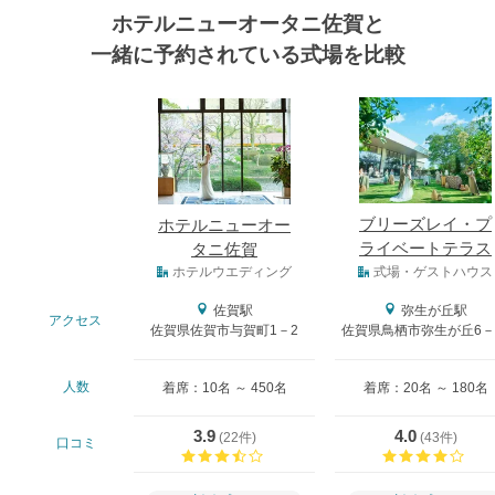
ホテルニューオータニ佐賀と
一緒に予約されている式場を比較
式場
ブリーズレイ・プ
ホテルニューオー
ライベートテラス
タニ佐賀
式場タイプ
ホテルウエディング
式場・ゲストハウス
佐賀駅
弥生が丘駅
アクセス
佐賀県佐賀市与賀町1－2
佐賀県鳥栖市弥生が丘6－
人数
着席：10名 ～ 450名
着席：20名 ～ 180名
3.9
4.0
(
22件
)
(
43件
)
口コミ
口コミ評価
口コ