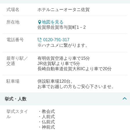
式場名
ホテルニューオータニ佐賀
所在地
地図を見る
佐賀県佐賀市与賀町1－2
電話番号
0120-791-317
※ハナユメに繋がります。
最寄り駅／
有明佐賀空港より車で15分
交通
JR佐賀駅より車で5分
長崎自動車道佐賀大和ICより車で20分
駐車場
併設駐車場120台。
お車でお越しの方もご安心下さいませ。
挙式・人数
挙式スタイ
・教会式
ル
・人前式
・仏前式
・神前式