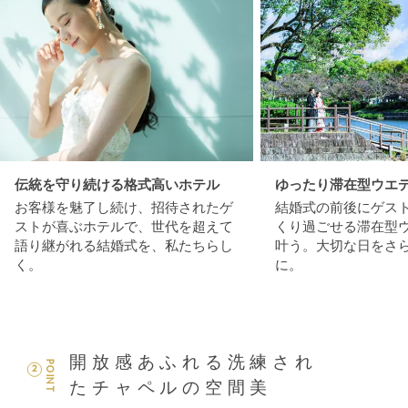
伝統を守り続ける格式高いホテル
ゆったり滞在型ウエ
お客様を魅了し続け、招待されたゲ
結婚式の前後にゲス
ストが喜ぶホテルで、世代を超えて
くり過ごせる滞在型
語り継がれる結婚式を、私たちらし
叶う。大切な日をさ
く。
に。
開放感あふれる洗練され
POINT
2
たチャペルの空間美