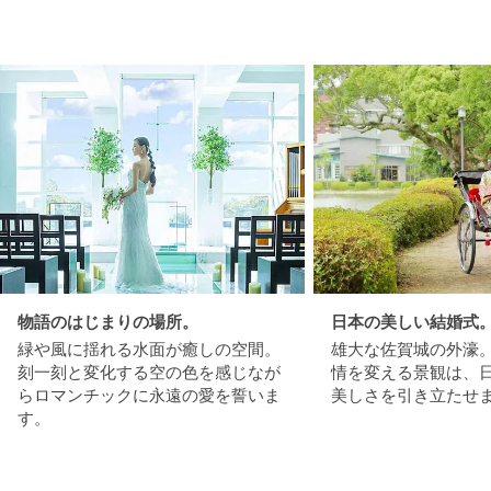
物語のはじまりの場所。
日本の美しい結婚式
緑や風に揺れる水面が癒しの空間。
雄大な佐賀城の外濠
刻一刻と変化する空の色を感じなが
情を変える景観は、
らロマンチックに永遠の愛を誓いま
美しさを引き立たせ
す。