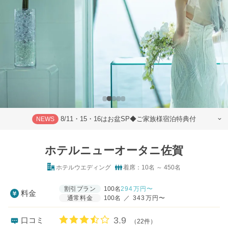
8/11・15・16はお盆SP◆ご家族様宿泊特典付
NEWS
ホテルニューオータニ佐賀
ホテルウエディング
着席：10名 ～ 450名
割引プラン
100名
294
万円〜
料金
通常料金
100名
／
343万円〜
口コミ評価
3.9
口コミ
（22件）