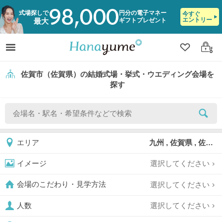
98,000
式場探しで
円分の電子マネー
今すぐ
エントリー
ギフトプレゼント
最大
クリップ
ログ
佐賀市（佐賀県）の結婚式場・挙式・ウエディング会場を
探す
九州 , 佐賀県 , 佐賀市
エリア
選択してください
イメージ
選択してください
会場のこだわり・見学方法
選択してください
人数