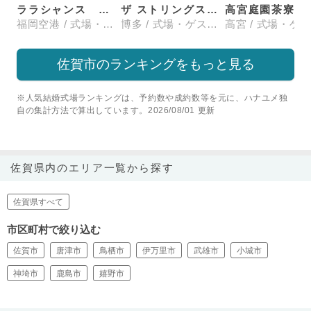
ララシャンス 博多の森
ザ ストリングス 博多
高宮庭園茶寮
福岡空港 / 式場・ゲストハウス
博多 / 式場・ゲストハウス
佐賀市のランキングをもっと見る
※人気結婚式場ランキングは、予約数や成約数等を元に、ハナユメ独
自の集計方法で算出しています。2026/08/01 更新
佐賀県内のエリア一覧から探す
佐賀県すべて
市区町村で絞り込む
佐賀市
唐津市
鳥栖市
伊万里市
武雄市
小城市
神埼市
鹿島市
嬉野市