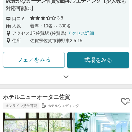
緑豊かなガーデン付貸切邸宅ウエディング【少人数も
対応可能に】
3.8
口コミ
口コミ評価
人数
着席：10名 ～ 300名
アクセス
JR佐賀駅 (佐賀県)
アクセス詳細
住所
佐賀県佐賀市神野東2-5-15
フェアをみる
式場をみる
ホテルニューオータニ佐賀
オンライン見学可能
ホテルウエディング