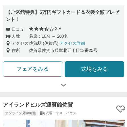
【ご来館特典】5万円ギフトカード＆衣裳全額プレゼ
ント！
3.9
口コミ
口コミ評価
人数
着席：10名 ～ 200名
アクセス
佐賀駅 (佐賀県)
アクセス詳細
住所
佐賀県佐賀市兵庫北五丁目13番25号
フェアをみる
式場をみる
アイランドヒルズ迎賓館佐賀
オンライン見学可能
式場・ゲストハウス