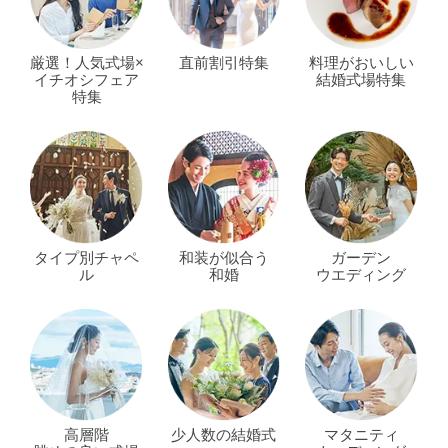
厳選！人気式場×
直前割引特集
料理がおいしい
イチオシフェア
結婚式場特集
特集
タイプ別チャペ
和装が似合う
ガーデン
ル
和婚
ウエディング
高層階
少人数の結婚式
マタニティ