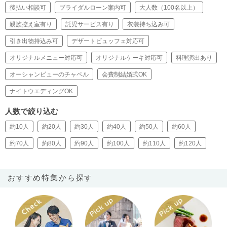
後払い相談可
ブライダルローン案内可
大人数（100名以上）
親族控え室有り
託児サービス有り
衣装持ち込み可
引き出物持込み可
デザートビュッフェ対応可
オリジナルメニュー対応可
オリジナルケーキ対応可
料理演出あり
オーシャンビューのチャペル
会費制結婚式OK
ナイトウエディングOK
人数で絞り込む
約10人
約20人
約30人
約40人
約50人
約60人
約70人
約80人
約90人
約100人
約110人
約120人
おすすめ特集から探す