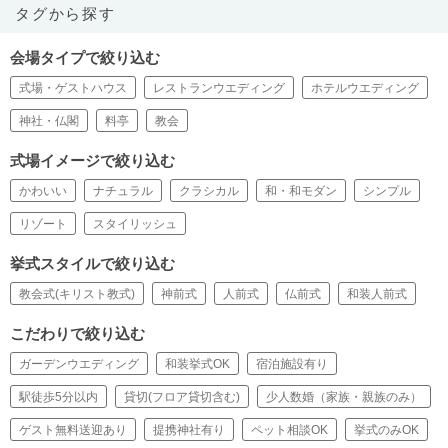
タグから探す
会場タイプで絞り込む
式場・ゲストハウス
レストランウエディング
ホテルウエディング
神社・仏閣
料亭
教会
式場イメージで絞り込む
かわいい
ナチュラル
クラシカル
和・和モダン
シンプル
リゾート
スタイリッシュ
挙式スタイルで絞り込む
教会式(キリスト教式)
神前式
人前式
仏前式
和装人前式
こだわりで絞り込む
ガーデンウエディング
和装挙式OK
宿泊施設有り
駅徒歩5分以内
貸切(フロア貸切含む)
少人数婚（家族・親族のみ）
ゲスト無料送迎あり
提携神社有り
ペット相談OK
挙式のみOK