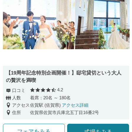
【19周年記念特別企画開催！】邸宅貸切という大人
の贅沢を満喫
4.2
口コミ
口コミ評価
人数
着席：20名 ～ 180名
アクセス
佐賀駅 (佐賀県)
アクセス詳細
住所
佐賀県佐賀市兵庫北五丁目16番2号
フェアをみる
式場をみる