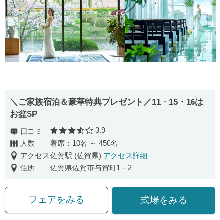
＼ご家族宿泊＆豪華特典プレゼント／11・15・16は
お盆SP
3.9
口コミ
口コミ評価
人数
着席：10名 ～ 450名
アクセス
佐賀駅 (佐賀県)
アクセス詳細
住所
佐賀県佐賀市与賀町1－2
フェアをみる
式場をみる