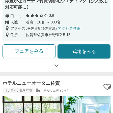
緑豊かなガーデン付貸切邸宅ウエディング【少人数も
対応可能に】
3.8
口コミ
口コミ評価
人数
着席：10名 ～ 300名
アクセス
JR佐賀駅 (佐賀県)
アクセス詳細
住所
佐賀県佐賀市神野東2-5-15
フェアをみる
式場をみる
ホテルニューオータニ佐賀
オンライン見学可能
ホテルウエディング