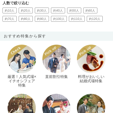
人数で絞り込む
約10人
約20人
約30人
約40人
約50人
約60人
約70人
約80人
約90人
約100人
約110人
約120人
おすすめ特集から探す
厳選！人気式場×
直前割引特集
料理がおいしい
イチオシフェア
結婚式場特集
特集