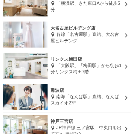
「横浜駅」きた東口Aから徒歩5
分
大名古屋ビルヂング店
各線「名古屋駅」直結、大名古
屋ビルヂング
リンクス梅田店
「大阪駅」「梅田駅」から徒歩1
分リンクス梅田7階
難波店
南海「なんば駅」直結、なんば
スカイオ27F
神戸三宮店
JR神戸線 三ノ宮駅 中央口を出