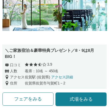
＼ご家族宿泊＆豪華特典プレゼント／8・9は8月
BIG！
3.9
口コミ
口コミ評価
人数
着席：10名 ～ 450名
アクセス
佐賀駅 (佐賀県)
アクセス詳細
住所
佐賀県佐賀市与賀町1－2
フェアをみる
式場をみる