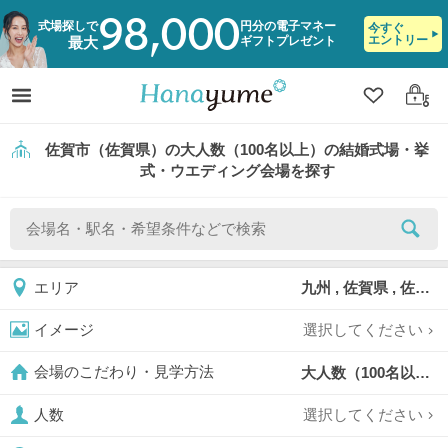
98,000
式場探しで
円分の電子マネー
今すぐ
エントリー
ギフトプレゼント
最大
クリップ
ログ
佐賀市（佐賀県）の大人数（100名以上）の結婚式場・挙
式・ウエディング会場を探す
九州 , 佐賀県 , 佐賀市
エリア
選択してください
イメージ
大人数（100名以上）,
会場のこだわり・見学方法
選択してください
人数