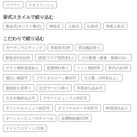
リゾート
スタイリッシュ
挙式スタイルで絞り込む
教会式(キリスト教式)
神前式
人前式
仏前式
和装人前式
こだわりで絞り込む
ガーデンウエディング
和装挙式OK
宿泊施設有り
駅徒歩5分以内
貸切(フロア貸切含む)
少人数婚（家族・親族のみ）
ゲスト無料送迎あり
提携神社有り
ペット相談OK
挙式のみOK
後払い相談可
ブライダルローン案内可
大人数（100名以上）
親族控え室有り
託児サービス有り
衣装持ち込み可
引き出物持込み可
デザートビュッフェ対応可
オリジナルメニュー対応可
オリジナルケーキ対応可
料理演出あり
オーシャンビューのチャペル
会費制結婚式OK
ナイトウエディングOK