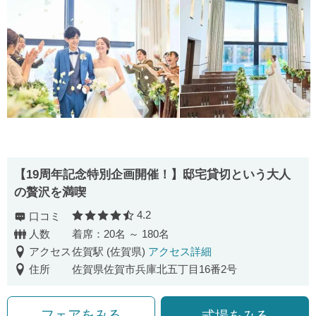
【19周年記念特別企画開催！】邸宅貸切という大人
の贅沢を満喫
4.2
口コミ
口コミ評価
人数
着席：20名 ～ 180名
アクセス
佐賀駅 (佐賀県)
アクセス詳細
住所
佐賀県佐賀市兵庫北五丁目16番2号
フェアをみる
式場をみる