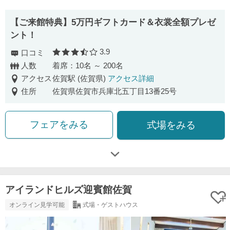
【ご来館特典】5万円ギフトカード＆衣裳全額プレゼ
ント！
3.9
口コミ
口コミ評価
人数
着席：10名 ～ 200名
アクセス
佐賀駅 (佐賀県)
アクセス詳細
住所
佐賀県佐賀市兵庫北五丁目13番25号
フェアをみる
式場をみる
アイランドヒルズ迎賓館佐賀
オンライン見学可能
式場・ゲストハウス