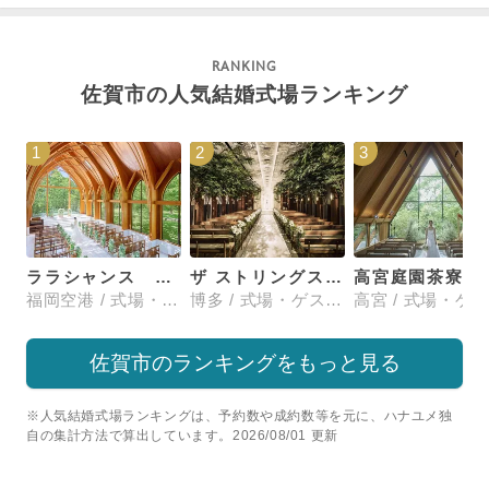
佐賀市の人気結婚式場ランキング
1
2
3
ララシャンス 博多の森
ザ ストリングス 博多
高宮庭園茶寮
福岡空港 / 式場・ゲストハウス
博多 / 式場・ゲストハウス
佐賀市のランキングをもっと見る
※人気結婚式場ランキングは、予約数や成約数等を元に、ハナユメ独
自の集計方法で算出しています。2026/08/01 更新