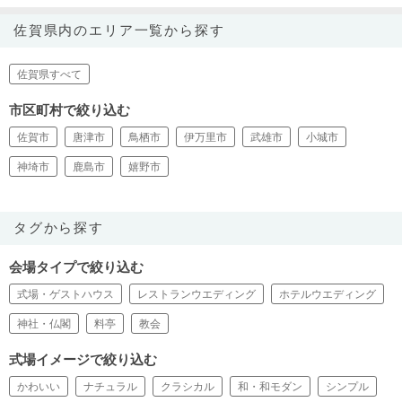
佐賀県内のエリア一覧から探す
佐賀県すべて
市区町村で絞り込む
佐賀市
唐津市
鳥栖市
伊万里市
武雄市
小城市
神埼市
鹿島市
嬉野市
タグから探す
会場タイプで絞り込む
式場・ゲストハウス
レストランウエディング
ホテルウエディング
神社・仏閣
料亭
教会
式場イメージで絞り込む
かわいい
ナチュラル
クラシカル
和・和モダン
シンプル