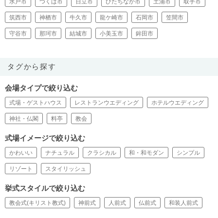
水戸市
つくば市
日立市
ひたちなか市
土浦市
取手市
筑西市
神栖市
牛久市
龍ケ崎市
石岡市
笠間市
守谷市
那珂市
結城市
小美玉市
鉾田市
タグから探す
会場タイプで絞り込む
式場・ゲストハウス
レストランウエディング
ホテルウエディング
神社・仏閣
料亭
教会
式場イメージで絞り込む
かわいい
ナチュラル
クラシカル
和・和モダン
シンプル
リゾート
スタイリッシュ
挙式スタイルで絞り込む
教会式(キリスト教式)
神前式
人前式
仏前式
和装人前式