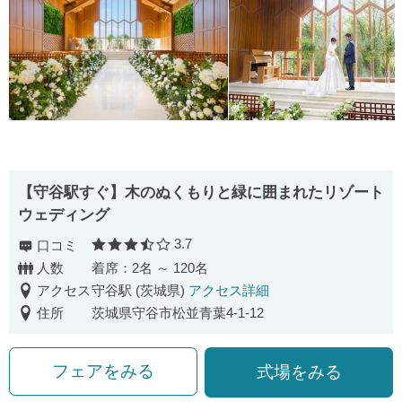
【守谷駅すぐ】木のぬくもりと緑に囲まれたリゾート
ウェディング
3.7
口コミ
口コミ評価
人数
着席：2名 ～ 120名
アクセス
守谷駅 (茨城県)
アクセス詳細
住所
茨城県守谷市松並青葉4-1-12
フェアをみる
式場をみる