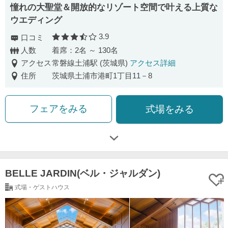
憧れの大聖堂＆開放的なリゾート空間で叶える上質な
ウエディング
3.9
口コミ
口コミ評価
人数
着席：2名 ～ 130名
アクセス
常磐線土浦駅 (茨城県)
アクセス詳細
住所
茨城県土浦市港町1丁目11－8
フェアをみる
式場をみる
BELLE JARDIN(ベル・ジャルダン)
式場・ゲストハウス