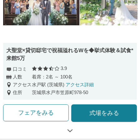
大聖堂×貸切邸宅で祝福溢れるWを◆挙式体験＆試食*
来館5万
3.9
口コミ
口コミ評価
人数
着席：2名 ～ 100名
アクセス
水戸駅 (茨城県)
アクセス詳細
住所
茨城県水戸市笠原町978-50
フェアをみる
式場をみる