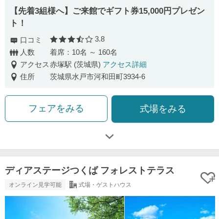
【先着3組様へ】ご来館でギフト券15,000円プレゼン
ト！
3.8
口コミ
口コミ評価
人数
着席：10名 ～ 160名
アクセス
赤塚駅 (茨城県)
アクセス詳細
住所
茨城県水戸市河和田町3934-6
フェアをみる
式場をみる
ディアステージつくば フォレストテラス
オンライン見学可能
式場・ゲストハウス