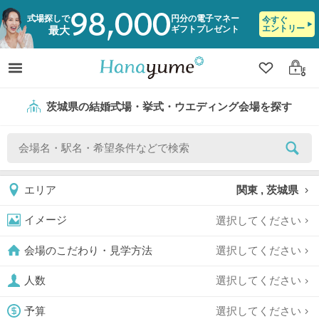
98,000
式場探しで
円分の電子マネー
今すぐ
エントリー
ギフトプレゼント
最大
クリップ
ログ
茨城県の結婚式場・挙式・ウエディング会場を探す
関東 , 茨城県
エリア
選択してください
イメージ
選択してください
会場のこだわり・見学方法
選択してください
人数
選択してください
予算