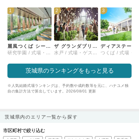
1
2
3
麗風つくば シーズンズテラス
ザ グランダブリュー 水戸(THE GRANDW MITO）
ディアステージ
研究学園 / 式場・ゲストハウス
水戸 / 式場・ゲストハウス
茨城県のランキングをもっと見る
※人気結婚式場ランキングは、予約数や成約数等を元に、ハナユメ独
自の集計方法で算出しています。2026/08/01 更新
茨城県内のエリア一覧から探す
市区町村で絞り込む