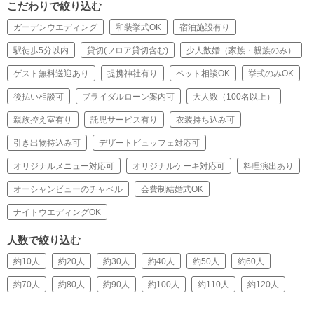
こだわりで絞り込む
ガーデンウエディング
和装挙式OK
宿泊施設有り
駅徒歩5分以内
貸切(フロア貸切含む)
少人数婚（家族・親族のみ）
ゲスト無料送迎あり
提携神社有り
ペット相談OK
挙式のみOK
後払い相談可
ブライダルローン案内可
大人数（100名以上）
親族控え室有り
託児サービス有り
衣装持ち込み可
引き出物持込み可
デザートビュッフェ対応可
オリジナルメニュー対応可
オリジナルケーキ対応可
料理演出あり
オーシャンビューのチャペル
会費制結婚式OK
ナイトウエディングOK
人数で絞り込む
約10人
約20人
約30人
約40人
約50人
約60人
約70人
約80人
約90人
約100人
約110人
約120人