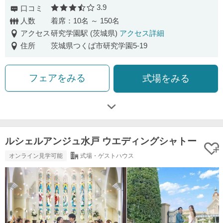
3.9
口コミ
口コミ評価
人数
着席：10名 ～ 150名
アクセス
研究学園駅 (茨城県)
アクセス詳細
住所
茨城県つくば市研究学園5-19
フェアをみる
式場をみる
ルシェルアンジュ水戸 ウエディングシャトー
オンライン見学可能
式場・ゲストハウス