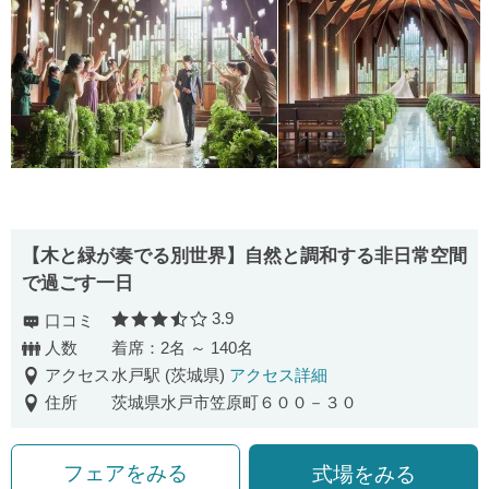
【木と緑が奏でる別世界】自然と調和する非日常空間
で過ごす一日
3.9
口コミ
口コミ評価
人数
着席：2名 ～ 140名
アクセス
水戸駅 (茨城県)
アクセス詳細
住所
茨城県水戸市笠原町６００－３０
フェアをみる
式場をみる