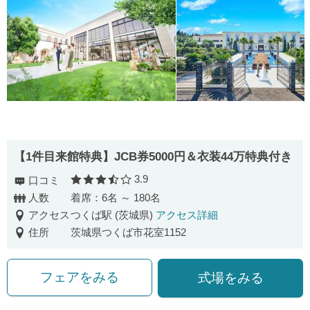
【1件目来館特典】JCB券5000円＆衣装44万特典付き
3.9
口コミ
口コミ評価
人数
着席：6名 ～ 180名
アクセス
つくば駅 (茨城県)
アクセス詳細
住所
茨城県つくば市花室1152
フェアをみる
式場をみる