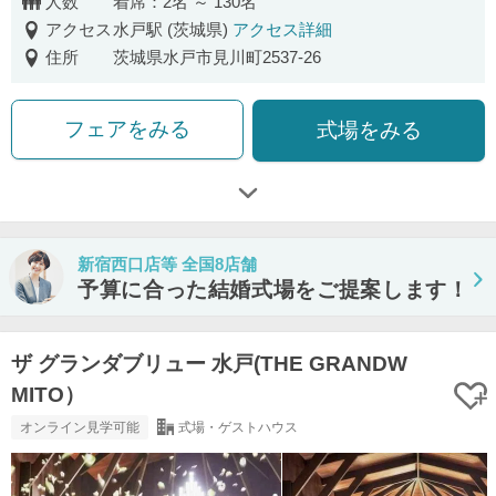
人数
着席：2名 ～ 130名
アクセス
水戸駅 (茨城県)
アクセス詳細
住所
茨城県水戸市見川町2537-26
フェアをみる
式場をみる
新宿西口店等 全国8店舗
予算に合った結婚式場をご提案します！
ザ グランダブリュー 水戸(THE GRANDW
MITO）
オンライン見学可能
式場・ゲストハウス