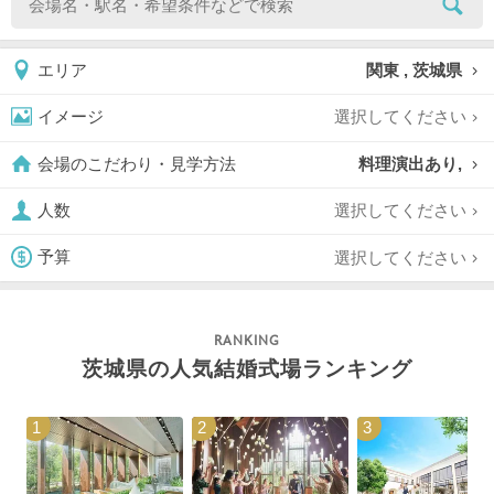
関東 , 茨城県
エリア
選択してください
イメージ
料理演出あり,
会場のこだわり・見学方法
選択してください
人数
選択してください
予算
茨城県の人気結婚式場ランキング
1
2
3