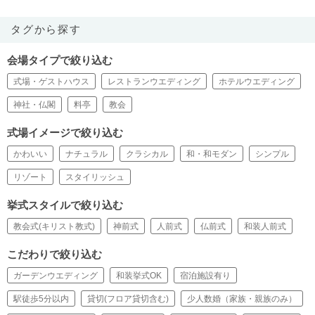
タグから探す
会場タイプで絞り込む
式場・ゲストハウス
レストランウエディング
ホテルウエディング
神社・仏閣
料亭
教会
式場イメージで絞り込む
かわいい
ナチュラル
クラシカル
和・和モダン
シンプル
リゾート
スタイリッシュ
挙式スタイルで絞り込む
教会式(キリスト教式)
神前式
人前式
仏前式
和装人前式
こだわりで絞り込む
ガーデンウエディング
和装挙式OK
宿泊施設有り
駅徒歩5分以内
貸切(フロア貸切含む)
少人数婚（家族・親族のみ）