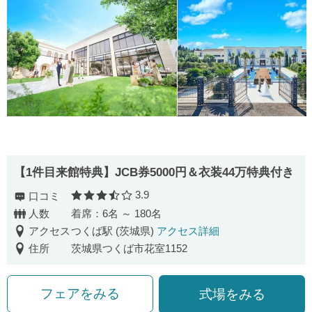
【1件目来館特典】JCB券5000円＆衣装44万特典付き
3.9
口コミ
口コミ評価
人数
着席：6名 ～ 180名
アクセス
つくば駅 (茨城県)
アクセス詳細
住所
茨城県つくば市花室1152
フェアをみる
式場をみる