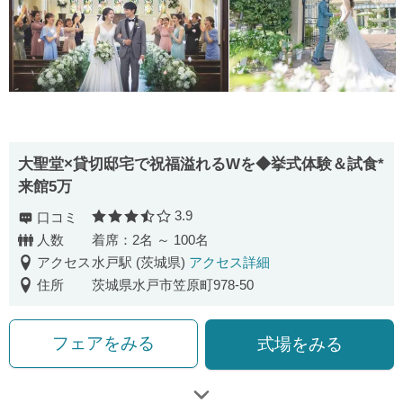
大聖堂×貸切邸宅で祝福溢れるWを◆挙式体験＆試食*
来館5万
3.9
口コミ
口コミ評価
人数
着席：2名 ～ 100名
アクセス
水戸駅 (茨城県)
アクセス詳細
住所
茨城県水戸市笠原町978-50
フェアをみる
式場をみる