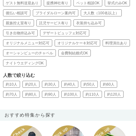
ゲスト無料送迎あり
提携神社有り
ペット相談OK
挙式のみOK
後払い相談可
ブライダルローン案内可
大人数（100名以上）
親族控え室有り
託児サービス有り
衣装持ち込み可
引き出物持込み可
デザートビュッフェ対応可
オリジナルメニュー対応可
オリジナルケーキ対応可
料理演出あり
オーシャンビューのチャペル
会費制結婚式OK
ナイトウエディングOK
人数で絞り込む
約10人
約20人
約30人
約40人
約50人
約60人
約70人
約80人
約90人
約100人
約110人
約120人
おすすめ特集から探す