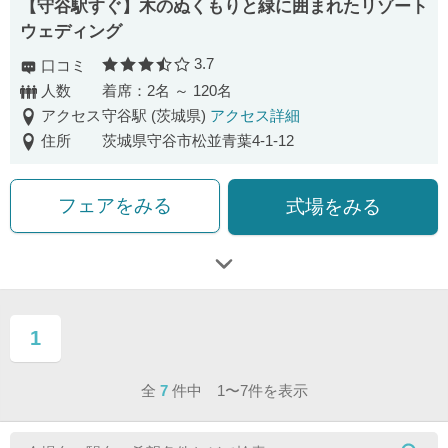
【守谷駅すぐ】木のぬくもりと緑に囲まれたリゾート
ウェディング
3.7
口コミ
口コミ評価
人数
着席：2名 ～ 120名
アクセス
守谷駅 (茨城県)
アクセス詳細
住所
茨城県守谷市松並青葉4-1-12
フェアをみる
式場をみる
1
ページ目
全
7
件中 1〜7件を表示