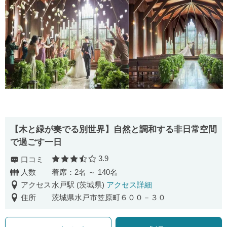
【木と緑が奏でる別世界】自然と調和する非日常空間
で過ごす一日
3.9
口コミ
口コミ評価
人数
着席：2名 ～ 140名
アクセス
水戸駅 (茨城県)
アクセス詳細
住所
茨城県水戸市笠原町６００－３０