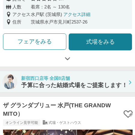
口コミ評価
人数
着席：2名 ～ 130名
アクセス
水戸駅 (茨城県)
アクセス詳細
住所
茨城県水戸市見川町2537-26
フェアをみる
式場をみる
新宿西口店等 全国8店舗
予算に合った結婚式場をご提案します！
ザ グランダブリュー 水戸(THE GRANDW
MITO）
オンライン見学可能
式場・ゲストハウス