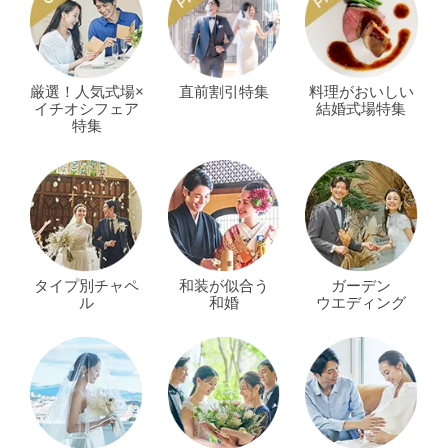
厳選！人気式場×
直前割引特集
料理がおいしい
イチオシフェア
結婚式場特集
特集
タイプ別チャペ
和装が似合う
ガーデン
ル
和婚
ウエディング