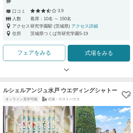
券
3.9
口コミ
口コミ評価
人数
着席：10名 ～ 150名
アクセス
研究学園駅 (茨城県)
アクセス詳細
住所
茨城県つくば市研究学園5-19
フェアをみる
式場をみる
ルシェルアンジュ水戸 ウエディングシャトー
オンライン見学可能
式場・ゲストハウス