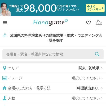
98,000
式場探しで
円分の電子マネー
今すぐ
エントリー
ギフトプレゼント
最大
クリップ
ログ
茨城県の料理演出ありの結婚式場・挙式・ウエディング会
場を探す
関東 , 茨城県
エリア
選択してください
イメージ
料理演出あり,
会場のこだわり・見学方法
選択してください
人数