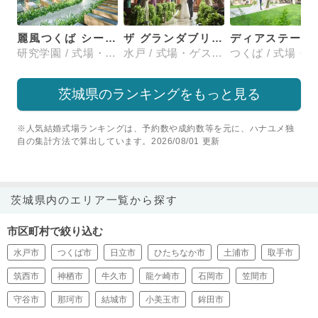
麗風つくば シーズンズテラス
ザ グランダブリュー 水戸(THE GRANDW MITO）
ディアステージ
研究学園 / 式場・ゲストハウス
水戸 / 式場・ゲストハウス
茨城県のランキングをもっと見る
※人気結婚式場ランキングは、予約数や成約数等を元に、ハナユメ独
自の集計方法で算出しています。2026/08/01 更新
茨城県内のエリア一覧から探す
市区町村で絞り込む
水戸市
つくば市
日立市
ひたちなか市
土浦市
取手市
筑西市
神栖市
牛久市
龍ケ崎市
石岡市
笠間市
守谷市
那珂市
結城市
小美玉市
鉾田市