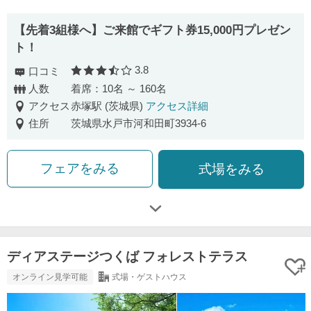
【先着3組様へ】ご来館でギフト券15,000円プレゼン
ト！
3.8
口コミ
口コミ評価
人数
着席：10名 ～ 160名
アクセス
赤塚駅 (茨城県)
アクセス詳細
住所
茨城県水戸市河和田町3934-6
フェアをみる
式場をみる
ディアステージつくば フォレストテラス
オンライン見学可能
式場・ゲストハウス