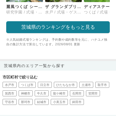
麗風つくば シーズンズテラス
ザ グランダブリュー 水戸(THE GRANDW MITO）
ディアステージ
研究学園 / 式場・ゲストハウス
水戸 / 式場・ゲストハウス
茨城県のランキングをもっと見る
※人気結婚式場ランキングは、予約数や成約数等を元に、ハナユメ独
自の集計方法で算出しています。2026/08/01 更新
茨城県内のエリア一覧から探す
市区町村で絞り込む
水戸市
つくば市
日立市
ひたちなか市
土浦市
取手市
筑西市
神栖市
牛久市
龍ケ崎市
石岡市
笠間市
守谷市
那珂市
結城市
小美玉市
鉾田市