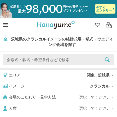
98,000
式場探しで
円分の電子マネー
今すぐ
エントリー
ギフトプレゼント
最大
クリップ
ログ
茨城県のクラシカルイメージの結婚式場・挙式・ウエディ
ング会場を探す
関東 , 茨城県
エリア
クラシカル
イメージ
選択してください
会場のこだわり・見学方法
選択してください
人数