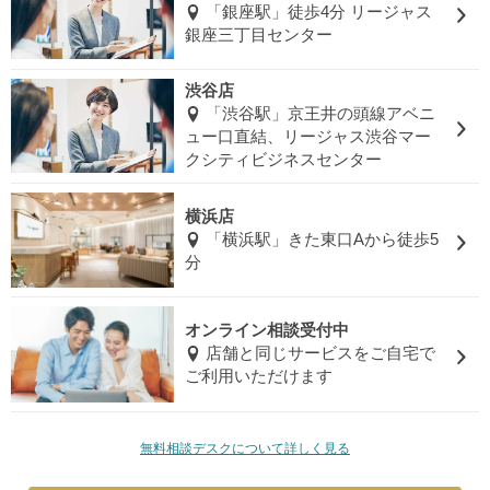
「銀座駅」徒歩4分 リージャス
銀座三丁目センター
渋谷店
「渋谷駅」京王井の頭線アベニ
ュー口直結、リージャス渋谷マー
クシティビジネスセンター
横浜店
「横浜駅」きた東口Aから徒歩5
分
オンライン相談受付中
店舗と同じサービスをご自宅で
ご利用いただけます
無料相談デスクについて詳しく見る