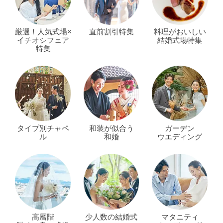
厳選！人気式場×
直前割引特集
料理がおいしい
イチオシフェア
結婚式場特集
特集
タイプ別チャペ
和装が似合う
ガーデン
ル
和婚
ウエディング
高層階
少人数の結婚式
マタニティ