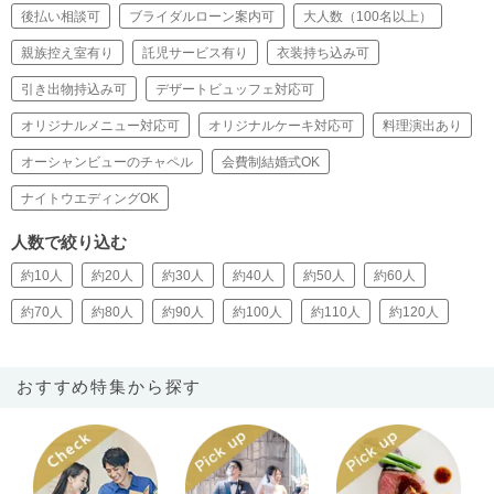
後払い相談可
ブライダルローン案内可
大人数（100名以上）
親族控え室有り
託児サービス有り
衣装持ち込み可
引き出物持込み可
デザートビュッフェ対応可
オリジナルメニュー対応可
オリジナルケーキ対応可
料理演出あり
オーシャンビューのチャペル
会費制結婚式OK
ナイトウエディングOK
人数で絞り込む
約10人
約20人
約30人
約40人
約50人
約60人
約70人
約80人
約90人
約100人
約110人
約120人
おすすめ特集から探す