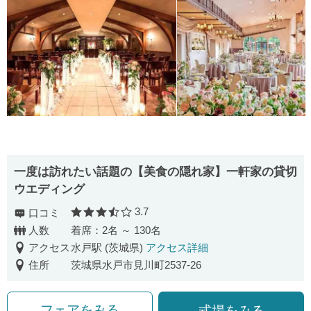
一度は訪れたい話題の【美食の隠れ家】一軒家の貸切
ウエディング
3.7
口コミ
口コミ評価
人数
着席：2名 ～ 130名
アクセス
水戸駅 (茨城県)
アクセス詳細
住所
茨城県水戸市見川町2537-26
フェアをみる
式場をみる