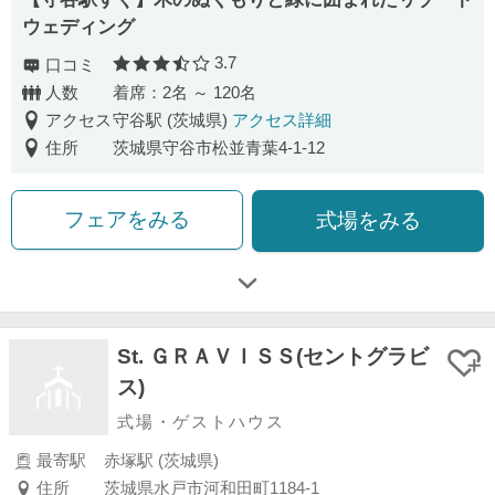
ウェディング
3.7
口コミ
口コミ評価
人数
着席：2名 ～ 120名
アクセス
守谷駅 (茨城県)
アクセス詳細
住所
茨城県守谷市松並青葉4-1-12
フェアをみる
式場をみる
St. ＧＲＡＶＩＳＳ(セントグラビ
ス)
式場・ゲストハウス
最寄駅
赤塚駅 (茨城県)
住所
茨城県水戸市河和田町1184-1