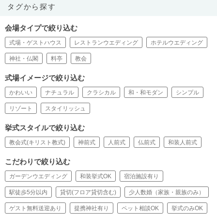
タグから探す
会場タイプで絞り込む
式場・ゲストハウス
レストランウエディング
ホテルウエディング
神社・仏閣
料亭
教会
式場イメージで絞り込む
かわいい
ナチュラル
クラシカル
和・和モダン
シンプル
リゾート
スタイリッシュ
挙式スタイルで絞り込む
教会式(キリスト教式)
神前式
人前式
仏前式
和装人前式
こだわりで絞り込む
ガーデンウエディング
和装挙式OK
宿泊施設有り
駅徒歩5分以内
貸切(フロア貸切含む)
少人数婚（家族・親族のみ）
ゲスト無料送迎あり
提携神社有り
ペット相談OK
挙式のみOK