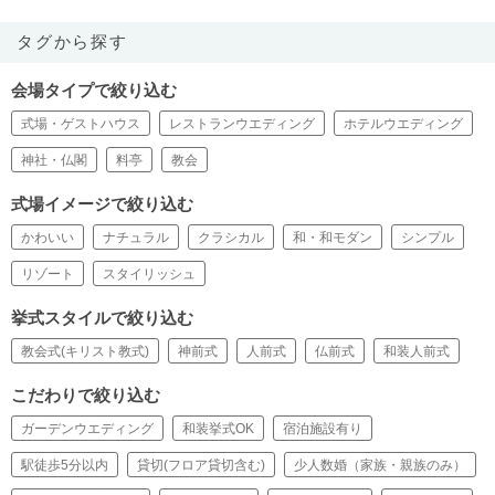
タグから探す
会場タイプで絞り込む
式場・ゲストハウス
レストランウエディング
ホテルウエディング
神社・仏閣
料亭
教会
式場イメージで絞り込む
かわいい
ナチュラル
クラシカル
和・和モダン
シンプル
リゾート
スタイリッシュ
挙式スタイルで絞り込む
教会式(キリスト教式)
神前式
人前式
仏前式
和装人前式
こだわりで絞り込む
ガーデンウエディング
和装挙式OK
宿泊施設有り
駅徒歩5分以内
貸切(フロア貸切含む)
少人数婚（家族・親族のみ）