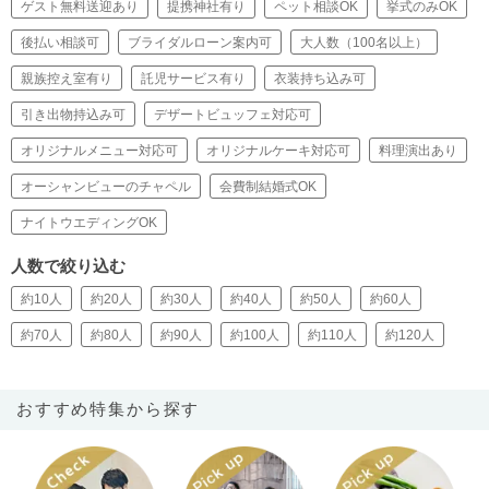
ゲスト無料送迎あり
提携神社有り
ペット相談OK
挙式のみOK
後払い相談可
ブライダルローン案内可
大人数（100名以上）
親族控え室有り
託児サービス有り
衣装持ち込み可
引き出物持込み可
デザートビュッフェ対応可
オリジナルメニュー対応可
オリジナルケーキ対応可
料理演出あり
オーシャンビューのチャペル
会費制結婚式OK
ナイトウエディングOK
人数で絞り込む
約10人
約20人
約30人
約40人
約50人
約60人
約70人
約80人
約90人
約100人
約110人
約120人
おすすめ特集から探す