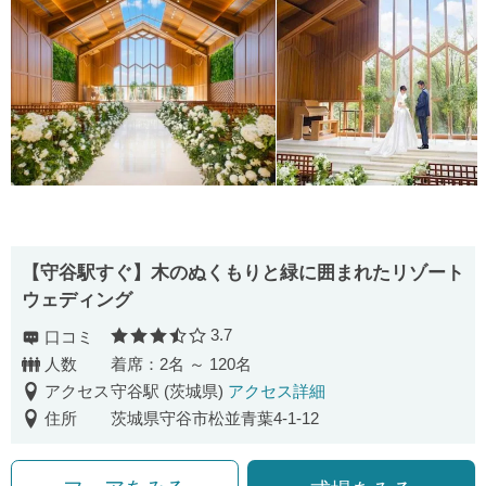
【守谷駅すぐ】木のぬくもりと緑に囲まれたリゾート
ウェディング
3.7
口コミ
口コミ評価
人数
着席：2名 ～ 120名
アクセス
守谷駅 (茨城県)
アクセス詳細
住所
茨城県守谷市松並青葉4-1-12