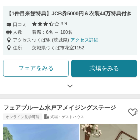
【1件目来館特典】JCB券5000円＆衣装44万特典付き
3.9
口コミ
口コミ評価
人数
着席：6名 ～ 180名
アクセス
つくば駅 (茨城県)
アクセス詳細
住所
茨城県つくば市花室1152
フェアをみる
式場をみる
フェアブルーム水戸アメイジングステージ
オンライン見学可能
式場・ゲストハウス