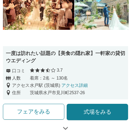
一度は訪れたい話題の【美食の隠れ家】一軒家の貸切
ウエディング
3.7
口コミ
口コミ評価
人数
着席：2名 ～ 130名
アクセス
水戸駅 (茨城県)
アクセス詳細
住所
茨城県水戸市見川町2537-26
フェアをみる
式場をみる