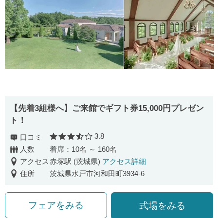
【先着3組様へ】ご来館でギフト券15,000円プレゼン
ト！
3.8
口コミ
口コミ評価
人数
着席：10名 ～ 160名
アクセス
赤塚駅 (茨城県)
アクセス詳細
住所
茨城県水戸市河和田町3934-6
フェアをみる
式場をみる