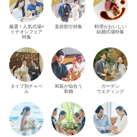
厳選！人気式場×
直前割引特集
料理がおいしい
イチオシフェア
結婚式場特集
特集
タイプ別チャペ
和装が似合う
ガーデン
ル
和婚
ウエディング