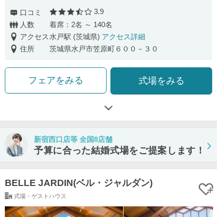
3.9
口コミ
口コミ評価
人数
着席：2名 ～ 140名
アクセス
水戸駅 (茨城県)
アクセス詳細
住所
茨城県水戸市笠原町６００－３０
フェアをみる
式場をみる
新宿西口店等 全国8店舗
予算に合った結婚式場をご提案します！
BELLE JARDIN(ベル・ジャルダン)
式場・ゲストハウス