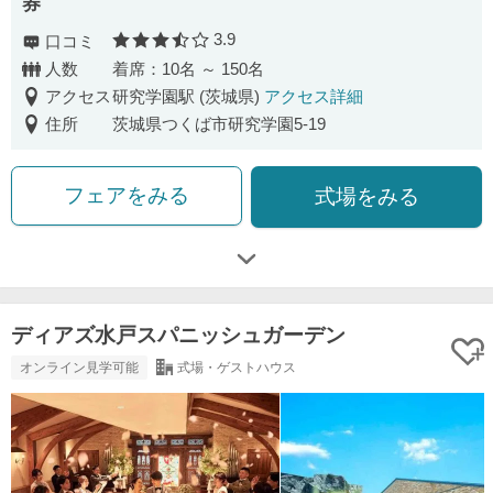
券
3.9
口コミ
口コミ評価
人数
着席：10名 ～ 150名
アクセス
研究学園駅 (茨城県)
アクセス詳細
住所
茨城県つくば市研究学園5-19
フェアをみる
式場をみる
ディアズ水戸スパニッシュガーデン
オンライン見学可能
式場・ゲストハウス