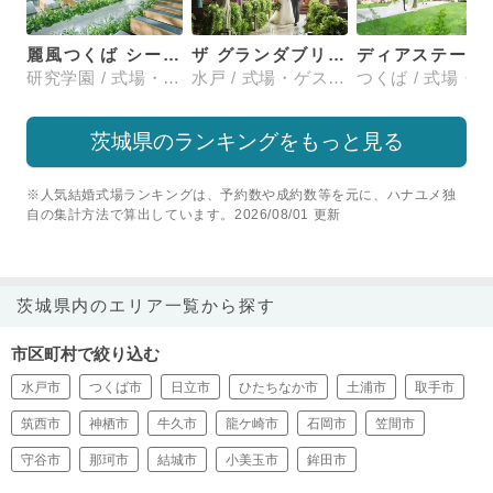
麗風つくば シーズンズテラス
ザ グランダブリュー 水戸(THE GRANDW MITO）
ディアステージ
研究学園 / 式場・ゲストハウス
水戸 / 式場・ゲストハウス
茨城県のランキングをもっと見る
※人気結婚式場ランキングは、予約数や成約数等を元に、ハナユメ独
自の集計方法で算出しています。2026/08/01 更新
茨城県内のエリア一覧から探す
市区町村で絞り込む
水戸市
つくば市
日立市
ひたちなか市
土浦市
取手市
筑西市
神栖市
牛久市
龍ケ崎市
石岡市
笠間市
守谷市
那珂市
結城市
小美玉市
鉾田市