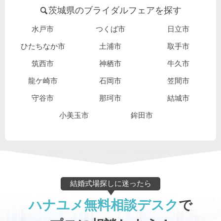
茨城県のブライダルフェアを探す
水戸市
つくば市
日立市
ひたちなか市
土浦市
取手市
筑西市
神栖市
牛久市
龍ケ崎市
石岡市
笠間市
守谷市
那珂市
結城市
小美玉市
鉾田市
結婚式場探しに迷ったら
ハナユメ無料相談デスク
で