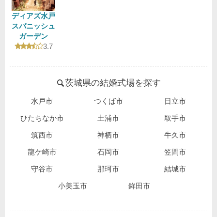
ディアズ水戸
スパニッシュ
ガーデン
口コミ評価
3.7
茨城県の結婚式場を探す
水戸市
つくば市
日立市
ひたちなか市
土浦市
取手市
筑西市
神栖市
牛久市
龍ケ崎市
石岡市
笠間市
守谷市
那珂市
結城市
小美玉市
鉾田市