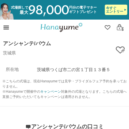
98,000
式場探しで
円分の電子マネー
今すぐ
エントリー
ギフトプレゼント
最大
クリップ
ログ
アンシャンテ/バウム
ク
茨城県
所在地
茨城県つくば市二の宮１丁目１３番５
※こちらの式場は、現在Hanayumeでは見学・ブライダルフェア予約を承ってお
りません。
※Hanayumeで開催中の
キャンペーン
対象外の式場となります。こちらの式場へ
直接ご予約いただいてもキャンペーンは適用されません。
アンシャンテ/バウムの口コミ