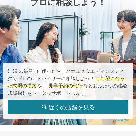
プロに相談しよう！
結婚式場探しに迷ったら、ハナユメウエディングデス
クでプロのアドバイザーに相談しよう！
ご希望に合っ
た式場の提案
や、
見学予約の代行
などおふたりの結婚
式場探しをトータルサポートします。
近くの店舗を見る