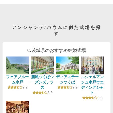
アンシャンテ/バウムに似た式場を探
す
茨城県のおすすめ結婚式場
フェアブルー
麗風つくばシ
ディアステー
ルシェルアン
ム水戸
ーズンズテラ
ジつくば
ジュ水戸ウエ
口コミ評価
口コミ評価
3.8
ス
3.9
ディングシャ
口コミ評価
3.9
ト
口コミ評
3.9