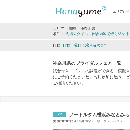
エリアから
エリア： 関東 , 神奈川県
条件：
式場スタイル、体験内容で絞り込めま
日程:
日程、曜日で絞り込めます
神奈川県のブライダルフェア一覧
試食付き・ドレスの試着ができる・模擬挙
にご予約くださいね。もし参加に迷う・ど
ご相談ください。
ノートルダム横浜みなとみらい/
PR
4.1
馬車道駅 / 式場・ゲストハウス
口コミ評価