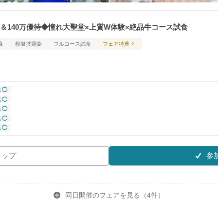
万＆140万優待◆憧れ大聖堂×上質W体験×絶品牛コース試食
食
模擬披露宴
フルコース試食
フェア特典
 ◯
 ◯
 ◯
 ◯
 ◯
参
リップ
同日開催のフェアを
見る（4件）