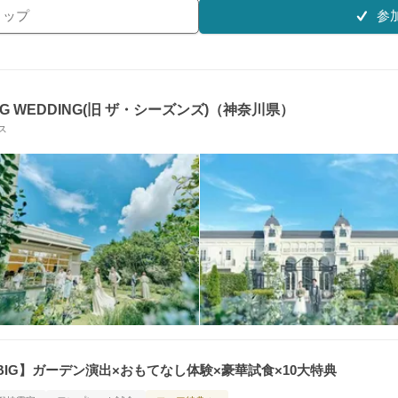
参
リップ
G WEDDING(旧 ザ・シーズンズ)（神奈川県）
ス
IG】ガーデン演出×おもてなし体験×豪華試食×10大特典