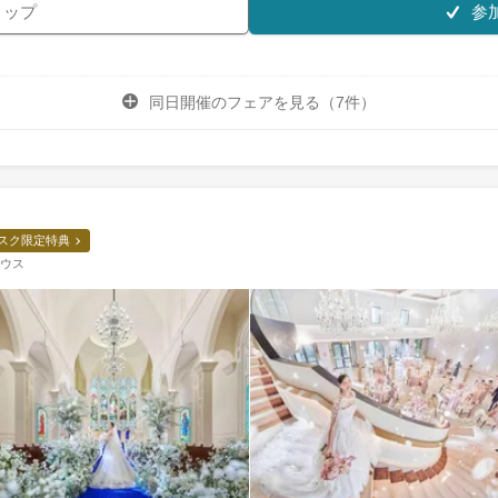
参
リップ
同日開催のフェアを
見る（7件）
スク限定特典
ハウス