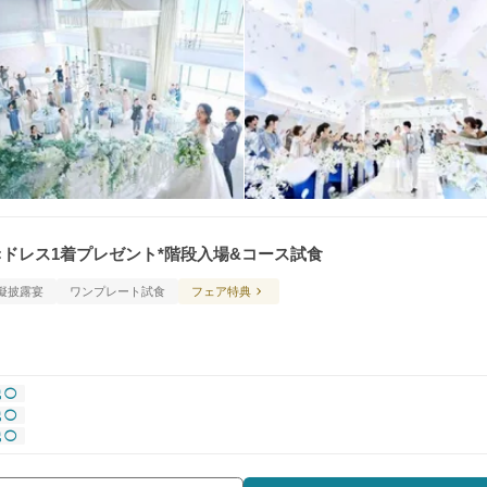
優待×ドレス1着プレゼント*階段入場&コース試食
擬披露宴
ワンプレート試食
フェア特典
 ◯
 ◯
 ◯