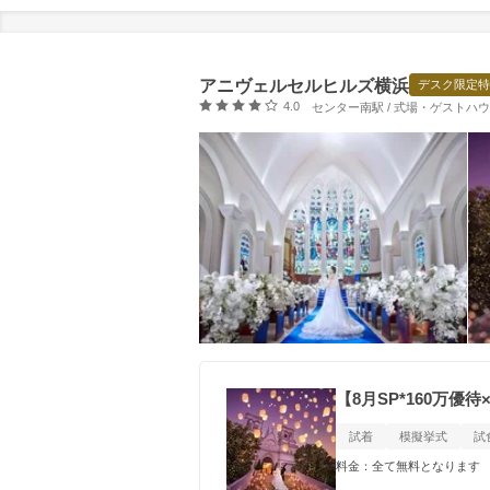
アニヴェルセルヒルズ横浜
デスク限定特
口コミ評価
4.0
センター南駅 / 式場・ゲストハ
【8月SP*160万優
試着
模擬挙式
試
料金：全て無料となります