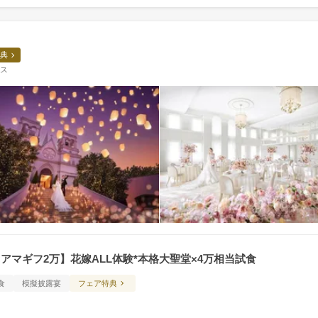
典
ウス
待×アマギフ2万】花嫁ALL体験*本格大聖堂×4万相当試食
食
模擬披露宴
フェア特典