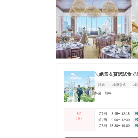
＼絶景＆贅沢試食で
試食
模擬挙式
模
料金：無料
8/9
第1回
8:45〜12:15
残
（日）
第2回
9:00〜12:30
残
第3回
15:30〜19:00
残