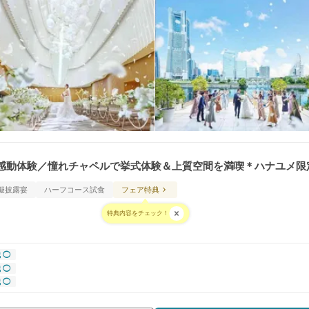
感動体験／憧れチャペルで挙式体験＆上質空間を満喫＊ハナユメ限
擬披露宴
ハーフコース試食
フェア特典
特典内容をチェック！
 ◯
 ◯
 ◯