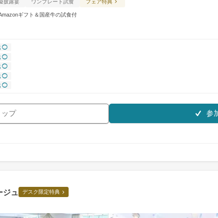
擬披露宴
ワンプレート試食
フェア特典
mazonギフト＆国産⽜の試⾷付
 ◯
 ◯
 ◯
 ◯
 ◯
参
リップ
ージュ
デスク限定特典