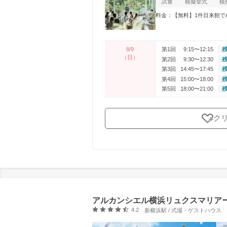
試食
模擬挙式
模
料金：【無料】1件⽬来館でA
8/9
第1回
9:15〜12:15
残
（日）
第2回
9:30〜12:30
残
第3回
14:45〜17:45
残
第4回
15:00〜18:00
残
第5回
18:00〜21:00
残
ク
アルカンシエル横浜リュクスマリア
口コミ評価
4.2
新横浜駅 / 式場・ゲストハウス