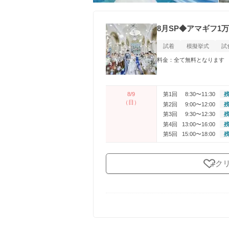
8月SP◆アマギフ1
試着
模擬挙式
試
料金：全て無料となります
8/9
第1回
8:30〜11:30
残
（日）
第2回
9:00〜12:00
残
第3回
9:30〜12:30
残
第4回
13:00〜16:00
残
第5回
15:00〜18:00
残
ク