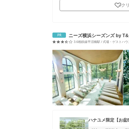
ク
ニーズ横浜シーズンズ by T&
PR
3.6
相鉄線平沼橋駅 / 式場・ゲストハウ
口コミ評価
ハナユメ限定【お盆B