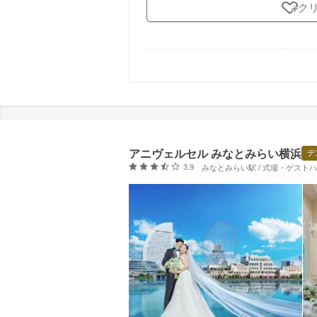
ク
アニヴェルセル みなとみらい横浜
デ
口コミ評価
3.9
みなとみらい駅 / 式場・ゲスト