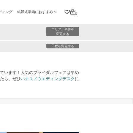
ディング
結婚式準備におすすめ
クリップリスト
ログイン
エリア、条件を
変更する
日程を変更する
ています！人気のブライダルフェアは早め
たら、ぜひ
ハナユメウエディングデスク
に