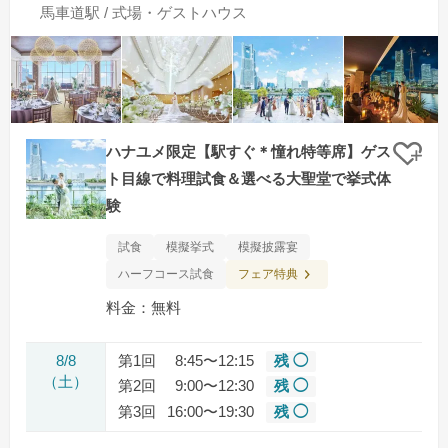
馬車道駅 / 式場・ゲストハウス
ハナユメ限定【駅すぐ＊憧れ特等席】ゲス
クリ
ト目線で料理試食＆選べる大聖堂で挙式体
験
試食
模擬挙式
模擬披露宴
フェア特典
ハーフコース試食
料金：無料
8/8
第1回
8:45〜12:15
残 ◯
（土）
第2回
9:00〜12:30
残 ◯
第3回
16:00〜19:30
残 ◯