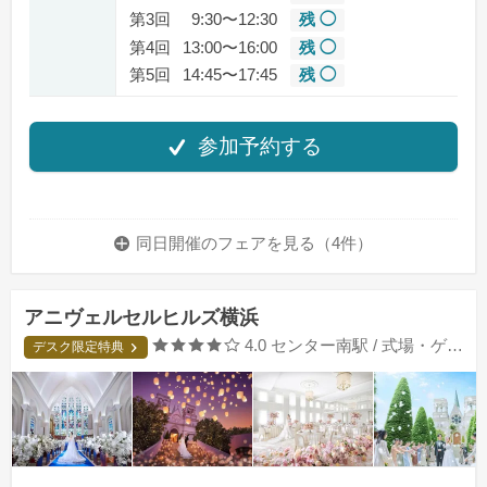
第3回
9:30〜12:30
残 ◯
第4回
13:00〜16:00
残 ◯
第5回
14:45〜17:45
残 ◯
参加予約する
同日開催のフェアを
見る（4件）
アニヴェルセルヒルズ横浜
口コミ評価
4.0
センター南駅 / 式場・ゲストハウス
デスク限定特典