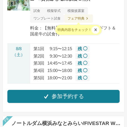
試食
模擬挙式
模擬披露宴
フェア特典
ワンプレート試食
料金：【無料】1件⽬来館でAmazonギフト＆
特典内容をチェック！
国産⽜の試⾷付
8/8
第1回
9:15〜12:15
残 ◯
（土）
第2回
9:30〜12:30
残 ◯
第3回
14:45〜17:45
残 ◯
第4回
15:00〜18:00
残 ◯
第5回
18:00〜21:00
残 ◯
参加予約する
ノートルダム横浜みなとみらい/FIVESTAR WEDDING