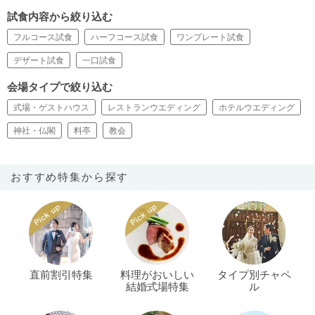
試食内容から絞り込む
フルコース試食
ハーフコース試食
ワンプレート試食
デザート試食
一口試食
会場タイプで絞り込む
式場・ゲストハウス
レストランウエディング
ホテルウエディング
神社・仏閣
料亭
教会
おすすめ特集から探す
直前割引特集
料理がおいしい
タイプ別チャペ
結婚式場特集
ル