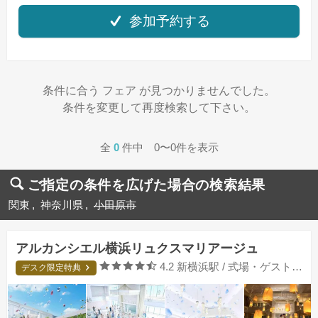
参加予約する
条件に合う フェア が見つかりませんでした。
条件を変更して再度検索して下さい。
全
0
件中 0〜0件を表示
ご指定の条件を広げた場合の検索結果
関東
神奈川県
小田原市
アルカンシエル横浜リュクスマリアージュ
口コミ評価
4.2
新横浜駅 / 式場・ゲストハウス
デスク限定特典