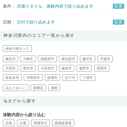
条件：
式場スタイル、体験内容で絞り込めます
変更
日程：
日付で絞り込めます
変更
神奈川県内のエリア一覧から探す
神奈川県すべて
横浜市
川崎市
相模原市
横須賀市
藤沢市
平塚市
大和市
厚木市
小田原市
鎌倉市
秦野市
座間市
海老名市
伊勢原市
綾瀬市
逗子市
三浦市
みなとみらい
新横浜
湘南
タグから探す
体験内容から絞り込む
試食
試着
模擬挙式
模擬披露宴