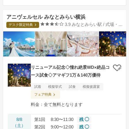
アニヴェルセル みなとみらい横浜
口コミ評価
3.9
みなとみらい駅 / 式場・ゲストハウス
デスク限定特典
リニューアル記念◇憧れ絶景WD×絶品コ
クリ
ース試食◇アマギフ1万＆140万優待
試着
模擬挙式
試食
模擬披露宴
フェア特典
料金：全て無料となります
8/8
第1回
8:30〜11:30
残 ◯
（土）
第2回
9:00〜12:00
残 ◯