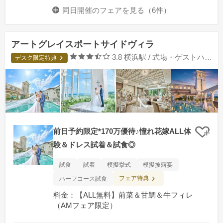
同日開催のフェアを
見る（6件）
アートグレイスポートサイドヴィラ
口コミ評価
3.8
横浜駅 / 式場・ゲストハウス
デスク限定特典
前日予約限定*170万優待♪憧れ花嫁ALL体
クリ
験＆ドレス試着＆試食◎
試食
試着
模擬挙式
模擬披露宴
フェア特典
ハーフコース試食
料金：【ALL無料】前菜＆甘鯛＆牛フィレ
（AMフェア限定）