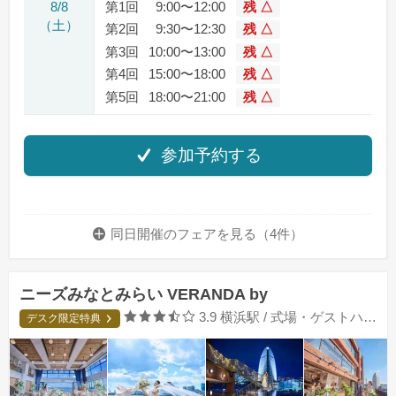
8/8
第1回
9:00〜12:00
残 △
（土）
第2回
9:30〜12:30
残 △
第3回
10:00〜13:00
残 △
第4回
15:00〜18:00
残 △
第5回
18:00〜21:00
残 △
参加予約する
同日開催のフェアを
見る（4件）
ニーズみなとみらい VERANDA by
口コミ評価
3.9
横浜駅 / 式場・ゲストハウス
デスク限定特典