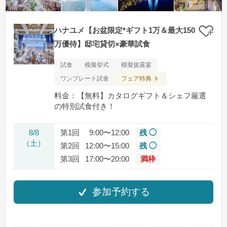
ハナユメ【お盆限定*ギフト1万＆最大150
クリ
万優待】邸宅貸切×豪華試食
試食
模擬挙式
模擬披露宴
フェア特典
ワンプレート試食
料金：【無料】カタログギフト＆シェフ厳選
の特別試食付き！
8/8
第1回
9:00〜12:00
残 ◯
（土）
第2回
12:00〜15:00
残 ◯
第3回
17:00〜20:00
満枠
参加予約する