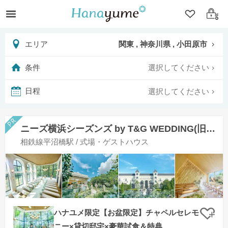
クリップ
ログ
関東 , 神奈川県 , 小田原市
エリア
選択してください
条件
選択してください
日程
ニーズ横浜シーズンズ by T&G WEDDING(旧 ザ・シーズンズ)
相鉄線平沼橋駅 / 式場・ゲストハウス
ハナユメ限定【お盆限定】チャペルセレモ
クリ
ニー×貸切邸宅×豪華試食＆特典