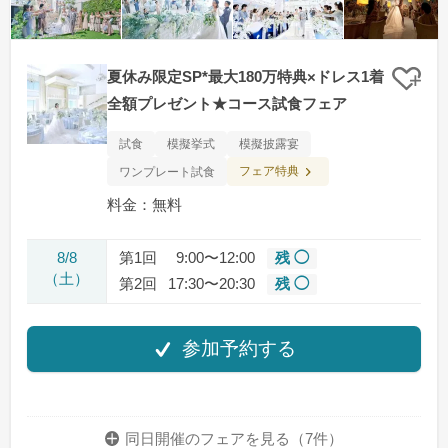
夏休み限定SP*最大180万特典×ドレス1着
クリ
全額プレゼント★コース試食フェア
試食
模擬挙式
模擬披露宴
フェア特典
ワンプレート試食
料金：無料
8/8
第1回
9:00〜12:00
残 ◯
（土）
第2回
17:30〜20:30
残 ◯
参加予約する
同日開催のフェアを
見る（7件）