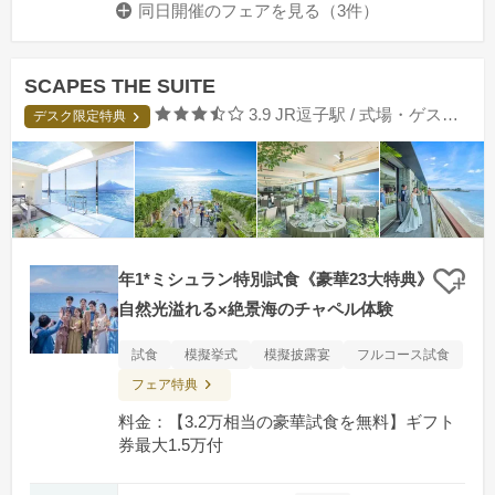
同日開催のフェアを
見る（3件）
SCAPES THE SUITE
口コミ評価
3.9
JR逗子駅 / 式場・ゲストハウス
デスク限定特典
年1*ミシュラン特別試食《豪華23大特典》
クリ
自然光溢れる×絶景海のチャペル体験
試食
模擬挙式
模擬披露宴
フルコース試食
フェア特典
料金：【3.2万相当の豪華試食を無料】ギフト
券最大1.5万付