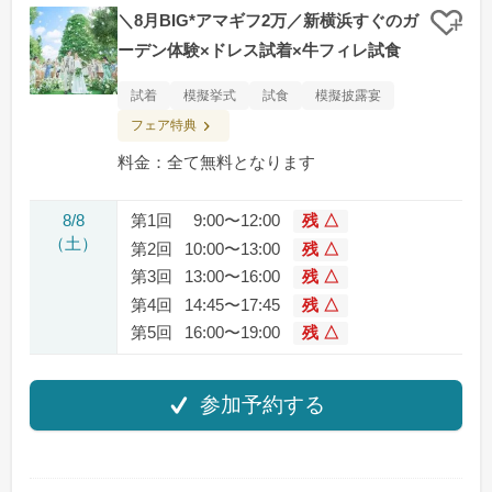
＼8月BIG*アマギフ2万／新横浜すぐのガ
クリ
ーデン体験×ドレス試着×牛フィレ試食
試着
模擬挙式
試食
模擬披露宴
フェア特典
料金：全て無料となります
8/8
第1回
9:00〜12:00
残 △
（土）
第2回
10:00〜13:00
残 △
第3回
13:00〜16:00
残 △
第4回
14:45〜17:45
残 △
第5回
16:00〜19:00
残 △
参加予約する