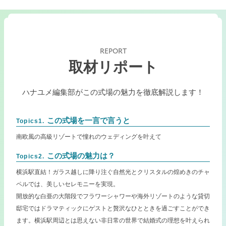
REPORT
取材リポート
ハナユメ編集部がこの式場の魅力を徹底解説します！
この式場を一言で言うと
Topics1.
南欧風の高級リゾートで憧れのウェディングを叶えて
この式場の魅力は？
Topics2.
横浜駅直結！ガラス越しに降り注ぐ自然光とクリスタルの煌めきのチャ
ペルでは、美しいセレモニーを実現。
開放的な白亜の大階段でフラワーシャワーや海外リゾートのような貸切
邸宅ではドラマティックにゲストと贅沢なひとときを過ごすことができ
ます。横浜駅周辺とは思えない非日常の世界で結婚式の理想を叶えられ