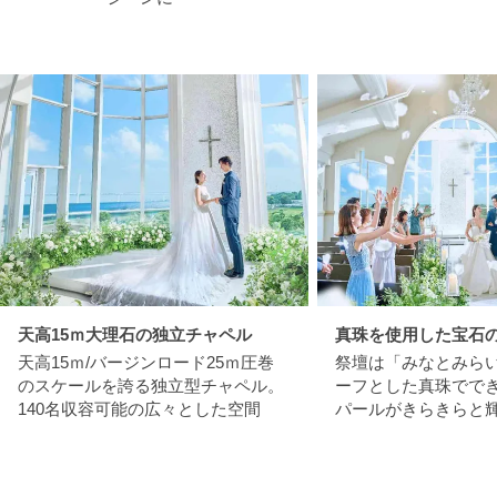
天高15ｍ大理石の独立チャペル
真珠を使用した宝石
天高15ｍ/バージンロード25ｍ圧巻
祭壇は「みなとみら
のスケールを誇る独立型チャペル。
ーフとした真珠でで
140名収容可能の広々とした空間
パールがきらきらと