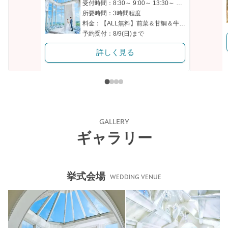
受付時間：8:30～ 9:00～ 13:30～ 14:00～
所要時間：3時間程度
料金：【ALL無料】前菜＆甘鯛＆牛フィレ（AMフェア限定）
予約受付：8/9(日)まで
詳しく見る
GALLERY
ギャラリー
挙式会場
WEDDING VENUE