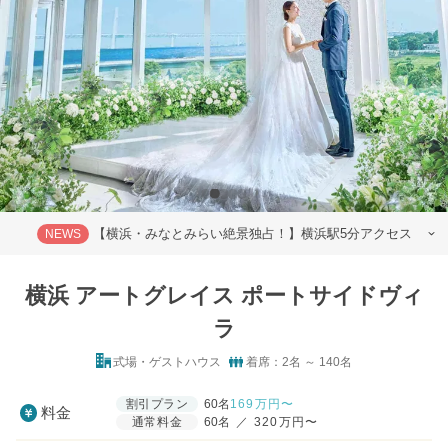
【横浜・みなとみらい絶景独占！】横浜駅5分アクセス
NEWS
横浜 アートグレイス ポートサイドヴィ
ラ
式場・ゲストハウス
着席：2名 ～ 140名
割引プラン
60名
169
万円〜
料金
通常料金
60名
／
320万円〜