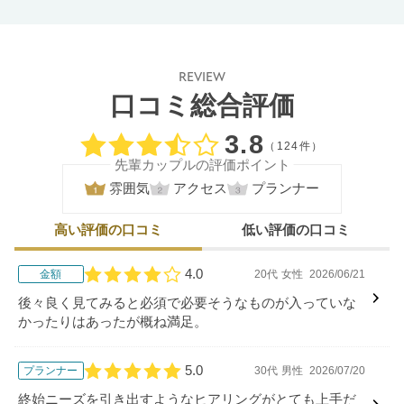
REVIEW
口コミ総合評価
口コミ評価
3.8
（124件）
先輩カップルの評価ポイント
雰囲気
アクセス
プランナー
高い評価の口コミ
低い評価の口コミ
4.0
金額
20代
女性
2026/06/21
口コミ評価
後々良く見てみると必須で必要そうなものが入っていな
かったりはあったが概ね満足。
5.0
プランナー
30代
男性
2026/07/20
口コミ評価
終始ニーズを引き出すようなヒアリングがとても上手だ