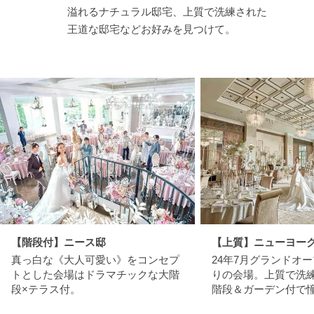
溢れるナチュラル邸宅、上質で洗練された
王道な邸宅などお好みを見つけて。
【階段付】ニース邸
【上質】ニューヨー
真っ白な《大人可愛い》をコンセプ
24年7月グランドオ
トとした会場はドラマチックな大階
りの会場。上質で洗
段×テラス付。
階段＆ガーデン付で