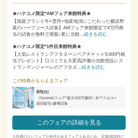
★ハナユメ限定*AMフェア来館特典★
【国産ブランド牛×雲丹×地産地消にこだわった横浜野
菜のハーフコース試食】AMフェア来館限定で4万円相
当の試食が無料で堪能♪更に当館
…
続きを読む
★ハナユメ限定*1件目来館特典★
【人気レストランアフタヌーンペアチケット9,000円相
当プレゼント】口コミでも大変高評価の当館併設レス
トランマンジャーレのアフタヌ
…
続きを読む
この特典がもらえるフェア
8/9
(日)
《Summerフェア*最大160万優待》好アクセス×
貸切邸宅♪豪華試食
このフェアの詳細を見る
※特典のないフェアや条件があるフェアもあるため、店舗/相談時に