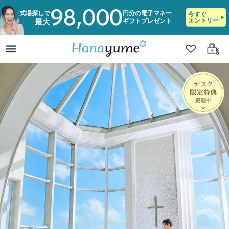
98,000
式場探しで
円分の電子マネー
今すぐ
エントリー
ギフトプレゼント
最大
クリップ
ログ