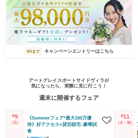
キャンペーンエントリーはこちら
9/3まで
アートグレイスポートサイドヴィラが
気になったら、実際に見に行こう！
週末に開催するフェア
9
11
8/
8/
《Summerフェア*最大160万優
（日）
（火・祝）
待》好アクセス×貸切邸宅♪豪華試
クリップ
食