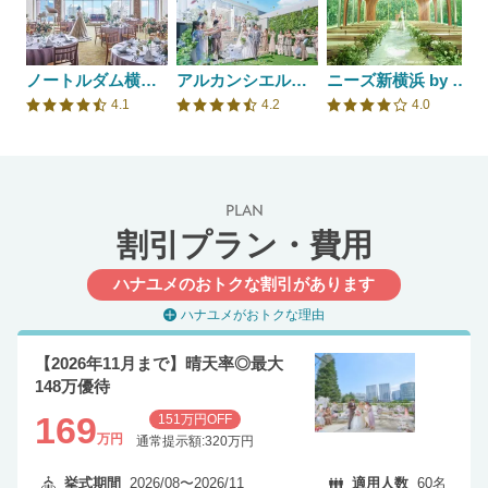
ノートルダム横浜みなとみらい/FIVESTAR WEDDING
アルカンシエル横浜 luxemariage
ニーズ新横浜 by T&G WEDDING(旧 アクアテラス迎賓館 新横浜)
4.1
4.2
4.0
口コミ評価
口コミ評価
口コミ評価
PLAN
割引プラン・費用
ハナユメのおトクな割引があります
ハナユメがおトクな理由
【2026年11月まで】晴天率◎最大
148万優待
169
151万円OFF
万円
通常提示額:320万円
挙式期間
2026/08〜2026/11
適用人数
60名