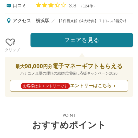
口コミ評価
3.8
口コミ
（124件）
アクセス
横浜駅
／
【1件目来館で4大特典】 1.ドレス2着分相当優待（35万円分） 2.装花コーディネート優待（10万円分） 3.映像商品優待（5万円分） 4.当館リストランテマンジャーレ 1万円分のレストラン優待券プレゼント 221-0055 神奈川県横浜市神奈川区大野町1-4
フェアを見る
クリップ
98,000
電子マネーギフトもらえる
最大
円分
ハナユメ真夏の理想の結婚式場探し応援キャンペーン2026
エントリーはこちら
お客様は未エントリーです
POINT
おすすめポイント