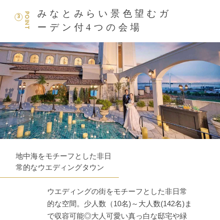
みなとみらい景色望むガ
POINT
3
ーデン付4つの会場
地中海をモチーフとした非日
常的なウエディングタウン
ウエディングの街をモチーフとした非日常
的な空間。少人数（10名)～大人数(142名)ま
で収容可能◎大人可愛い真っ白な邸宅や緑