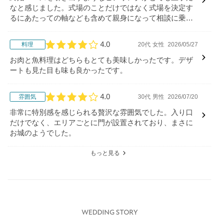
なと感じました。式場のことだけではなく式場を決定す
るにあたっての軸なども含めて親身になって相談に乗っ
ていただき、いろいろな角度からご提案をいただきまし
た。
4.0
料理
20代
女性
2026/05/27
口コミ評価
お肉と魚料理はどちらもとても美味しかったです。デザ
ートも見た目も味も良かったです。
4.0
雰囲気
30代
男性
2026/07/20
口コミ評価
非常に特別感を感じられる贅沢な雰囲気でした。入り口
だけでなく、エリアごとに門が設置されており、まさに
お城のようでした。
もっと見る
WEDDING STORY