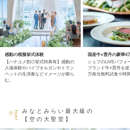
感動の模擬挙式体験
国産牛×雲丹の豪華4
【ハナユメ割◎挙式特典有】感動の
シェフのLIVEパフ
入場体験やパイプオルガンやトラン
ブランド牛×雲丹を使
ペットの生演奏などイメージが膨ら
万相当無料試食※時
む。
みなとみらい最大級の
POINT
2
【空の大聖堂】