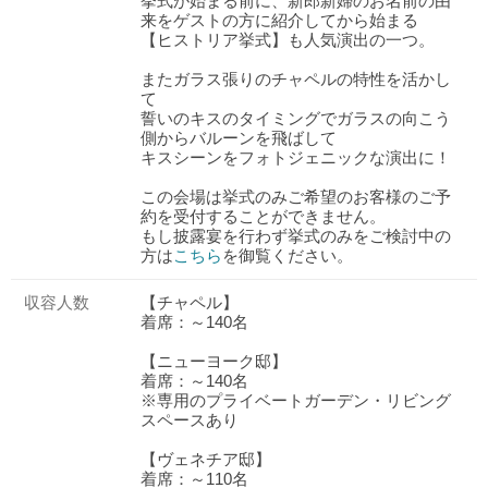
挙式が始まる前に、新郎新婦のお名前の由
来をゲストの方に紹介してから始まる
【ヒストリア挙式】も人気演出の一つ。
またガラス張りのチャペルの特性を活かし
て
誓いのキスのタイミングでガラスの向こう
側からバルーンを飛ばして
キスシーンをフォトジェニックな演出に！
この会場は挙式のみご希望のお客様のご予
約を受付することができません。
もし披露宴を行わず挙式のみをご検討中の
方は
こちら
を御覧ください。
収容人数
【チャペル】
着席：～140名
【ニューヨーク邸】
着席：～140名
※専用のプライベートガーデン・リビング
スペースあり
【ヴェネチア邸】
着席：～110名