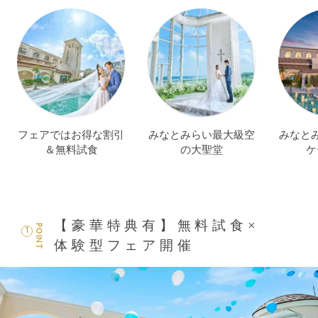
フェアではお得な割引
みなとみらい最大級空
みなと
＆無料試食
の大聖堂
ケ
【豪華特典有】無料試食×
POINT
1
体験型フェア開催