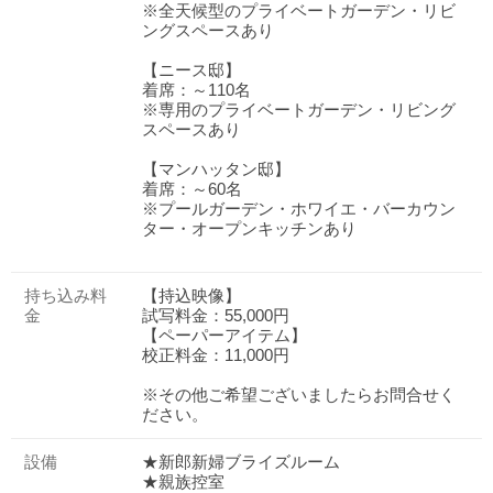
※全天候型のプライベートガーデン・リビ
ングスペースあり
【ニース邸】
着席：～110名
※専用のプライベートガーデン・リビング
スペースあり
【マンハッタン邸】
着席：～60名
※プールガーデン・ホワイエ・バーカウン
ター・オープンキッチンあり
持ち込み料
【持込映像】
金
試写料金：55,000円
【ペーパーアイテム】
校正料金：11,000円
※その他ご希望ございましたらお問合せく
ださい。
おトクな特典つきフェア
フェア一覧
8/9
残◯
(日)
設備
★新郎新婦ブライズルーム
★ハナユメ限定*AMフェア来館特典★
★親族控室