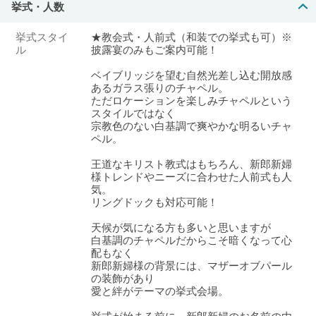
挙式・人数
挙式スタイ
★教会式・人前式（和装での挙式も可）※
ル
披露宴のみもご案内可能！
ベイブリッジを望む自然光差し込む開放感
あるガラス張りのチャペル。
ただロケーションを楽しみチャペルという
スタイルではなく
宗教色のない白基調で爽やかな明るいチャ
ペル。
王道なキリスト教式はもちろん、新郎新婦
様トレンドやニーズに合わせた人前式も人
気。
リングドックも対応可能！
天候が気になる方も多いと思いますが
白基調のチャペルだからこそ暗くなって心
配もなく
新郎新婦様の背景には、マザーオブパール
の装飾があり
愛と絆がテーマの挙式会場。