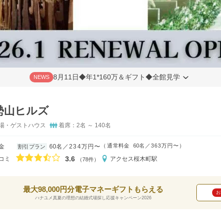
8月11日◆年1*160万＆ギフト◆全館見学
NEWS
勢山ヒルズ
場・ゲストハウス
着席：2名 ～ 140名
（
通常料金
60名
363万円〜
）
金
60名
234万円〜
割引プラン
口コミ評価
3.6
コミ
アクセス
桜木町駅
（78件）
最大98,000円分電子マネーギフトもらえる
お
ハナユメ真夏の理想の結婚式場探し応援キャンペーン2026