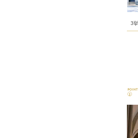
3
POINT
2