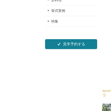
お料理
挙式実例
特集
見学予約する
POINT
1