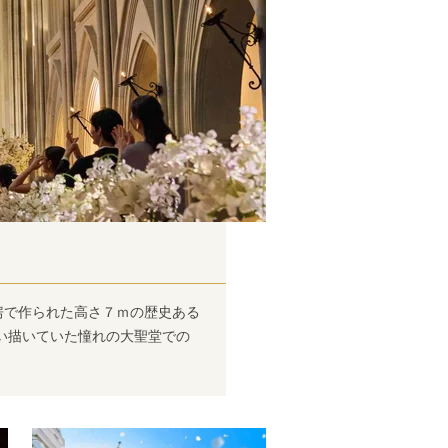
工房で作られた高さ７ｍの歴史ある
い描いていた憧れの大聖堂での