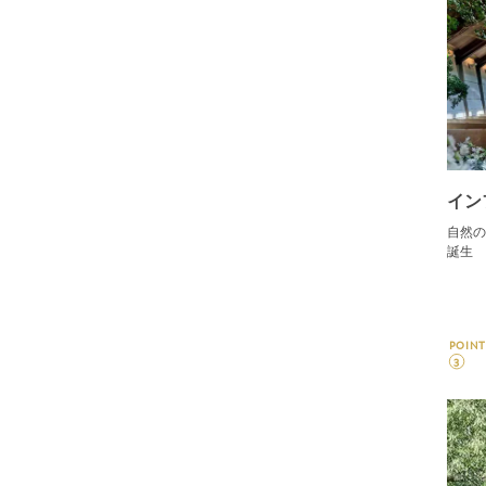
イン
自然の
誕生
POINT
3