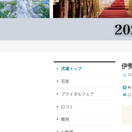
伊
式場トップ
式
写真
料
ブライダルフェア
口
口コミ
費用