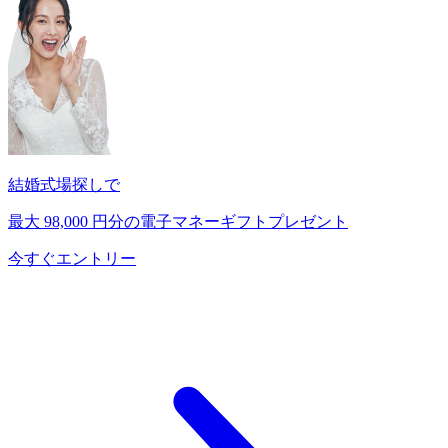
結婚式場探しで
最大
98,000
円分の電子マネーギフトプレゼント
今すぐエントリー