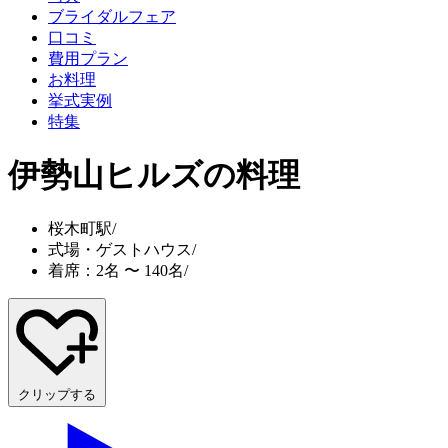
ブライダルフェア
口コミ
費用プラン
お料理
挙式実例
特集
伊勢山ヒルズ
の料理
桜木町駅
/
式場・ゲストハウス
/
着席：2名 〜 140名
/
クリップする