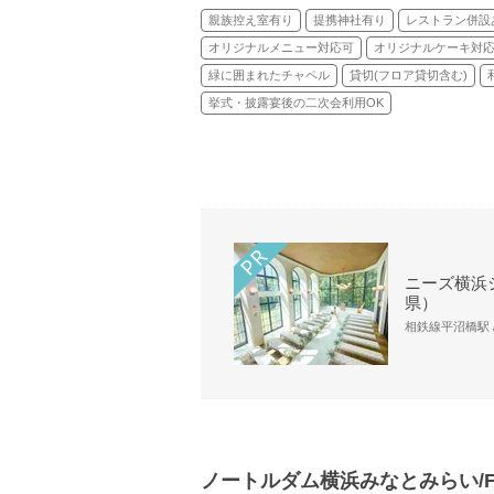
親族控え室有り
提携神社有り
レストラン併設
オリジナルメニュー対応可
オリジナルケーキ対
緑に囲まれたチャペル
貸切(フロア貸切含む)
挙式・披露宴後の二次会利用OK
ニーズ横浜シ
県）
相鉄線平沼橋駅 /
ノートルダム横浜みなとみらい/FIV