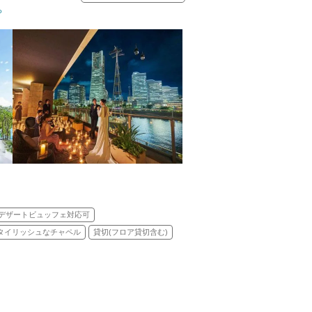
ら
式(キリスト教式)／人前式／和装人前式
デザートビュッフェ対応可
タイリッシュなチャペル
貸切(フロア貸切含む)