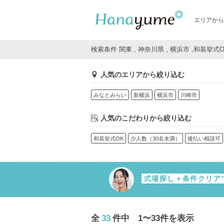
エリアから
検索条件 関東 , 神奈川県 , 横浜市 ,和装挙式
人気のエリアから絞り込む
みなとみらい
新横浜
横浜市
川崎市
人気のこだわりから絞り込む
和装挙式OK
少人数（30名未満）
後払い相談可
式場探し＋条件クリア
全
33
件中 1〜33件を表示