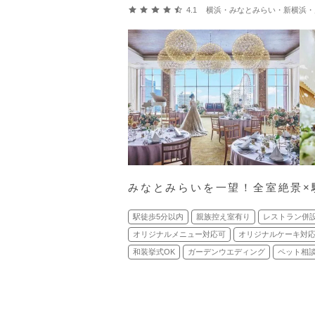
口コミ評価
4.1
横浜・みなとみらい・新横浜・川崎 (馬
みなとみらいを一望！全室絶景×
駅徒歩5分以内
親族控え室有り
レストラン併
オリジナルメニュー対応可
オリジナルケーキ対
和装挙式OK
ガーデンウエディング
ペット相談