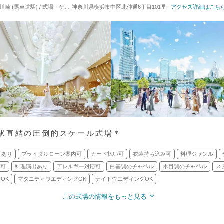
車道駅) / 式場・ゲストハウス
神奈川県横浜市中区北仲通6丁目101番
対応人数: 着席：30名 ～ 146名
アクセス詳細はこち
挙式スタイル: 教会
駅直結の圧倒的スケール式場＊
設あり
ブライダルローン案内可
カード払い可
衣装持ち込み可
料理ジャンル
応可
料理演出あり
アレルギー対応可
白基調のチャペル
木目調のチャペル
ス
OK
マタニティウエディングOK
ナイトウエディングOK
この式場の情報をもっと見る