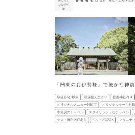
口コミ評価
3.8
横浜・みなとみらい・
オンライ
ン見学可
能
「関東のお伊勢様」で厳かな神
駅徒歩5分以内
親族控え室有り
提携神社有り
オリジナルメニュー対応可
オリジナルケーキ対
木目調のチャペル
スタイリッシュなチャペル
ゲスト無料送迎あり
ペット相談OK
マタニティ