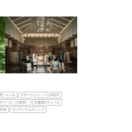
ら
前式
理ジャンル
デザートビュッフェ対応可
チャペル（大聖堂）
白基調のチャペル
式OK
ガーデンウエディング