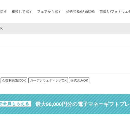
探す
相談して探す
フェアから探す
婚約指輪/結婚指輪
前撮り/フォトウエ
OK
会費制結婚式OK
ガーデンウェディングOK
挙式のみOK
最大98,000円分の電子マネーギフトプ
で全員もらえる