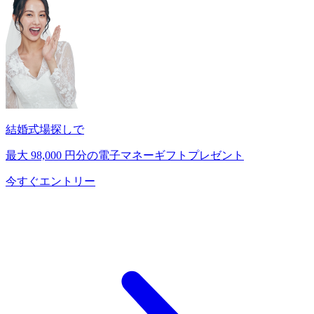
結婚式場探しで
最大
98,000
円分の電子マネーギフトプレゼント
今すぐエントリー