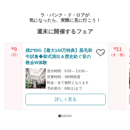
ラ・バンク・ド・ロアが
気になったら、実際に見に行こう！
週末に開催するフェア
9
11
8/
8/
残2*BIG【最大144万特典】黒毛和
（日）
（火・祝）
牛試食◆挙式演出＆歴史紡ぐ音の
クリップ
教会W体験
受付時間：9:00～ 13:00～
所要時間：3時間程度
料金：全て無料となります
予約受付：8/8(土)まで
詳しく見る