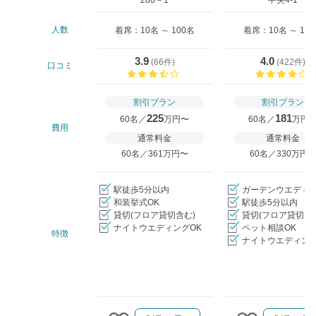
人数
着席：10名 ～ 100名
着席：10名 ～ 11
3.9
4.0
(
66件
)
(
422件
)
口コミ
口コミ評価
割引プラン
割引プラン
225
181
60名／
万円〜
60名／
万円
費用
通常料金
通常料金
60名／361万円〜
60名／330万円
駅徒歩5分以内
ガーデンウエディ
和装挙式OK
駅徒歩5分以内
貸切(フロア貸切含む)
貸切(フロア貸切含
ナイトウエディングOK
ペット相談OK
特徴
ナイトウエディング
クリップ/詳細を見る