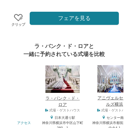
フェアを見る
クリップ
ラ・バンク・ド・ロアと
一緒に予約されている式場を比較
式場
アニヴェルセル
ラ・バンク・ド・
ルズ横浜
ロア
式場タイプ
式場・ゲストハウス
式場・ゲストハ
日本大通り駅
センター南駅
アクセス
神奈川県横浜市中区山下町
神奈川県横浜市都筑区
280－1
中央4-1