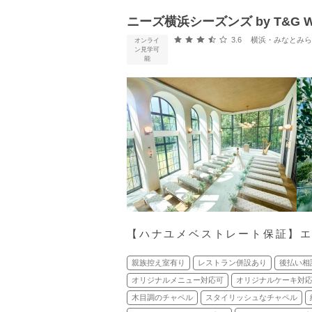
ニーズ横浜シーズンズ by T&G W
口コミ評価
3.6
横浜・みなとみらい・新横浜
オンライ
ン見学可
能
【ハナユメベストレート保証】
親族控え室有り
レストラン併設あり
後払い相
オリジナルメニュー対応可
オリジナルケーキ対
木目調のチャペル
スタイリッシュなチャペル