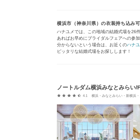
横浜市（神奈川県）の衣装持ち込み
ハナユメでは、この地域の結婚式場を26
あればお早めにブライダルフェアへの参加
分からないという場合は、お近くの
ハナユ
ピッタリな結婚式場をお探しします！
ノートルダム横浜みなとみらい/FIV
口コミ評価
4.1
横浜・みなとみらい・新横浜・川崎 (馬