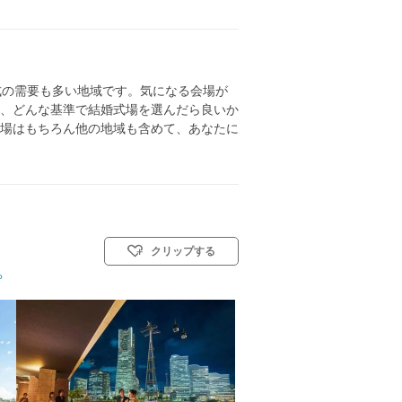
式の需要も多い地域です。気になる会場が
、どんな基準で結婚式場を選んだら良いか
場はもちろん他の地域も含めて、あなたに
クリップする
ら
式(キリスト教式)／人前式／和装人前式