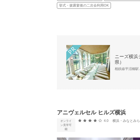
挙式・披露宴後の二次会利用OK
ニーズ横浜シ
県）
相鉄線平沼橋駅 /
アニヴェルセル ヒルズ横浜
口コミ評価
4.0
横浜・みなとみらい・新横
オンライ
ン見学可
能