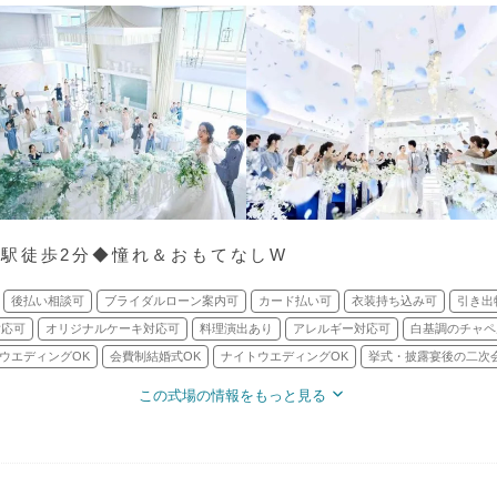
駅徒歩2分◆憧れ＆おもてなしW
後払い相談可
ブライダルローン案内可
カード払い可
衣装持ち込み可
引き出
対応可
オリジナルケーキ対応可
料理演出あり
アレルギー対応可
白基調のチャペ
ウエディングOK
会費制結婚式OK
ナイトウエディングOK
挙式・披露宴後の二次
この式場の情報をもっと見る