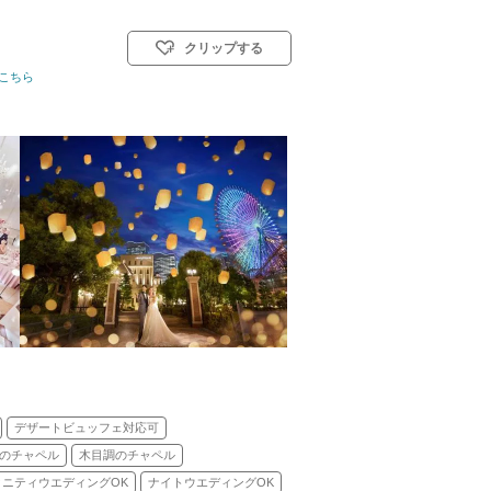
クリップする
こちら
挙式スタイル: 教会式(キリスト教式)／神前式／人前式／仏前式
デザートビュッフェ対応可
のチャペル
木目調のチャペル
タニティウエディングOK
ナイトウエディングOK