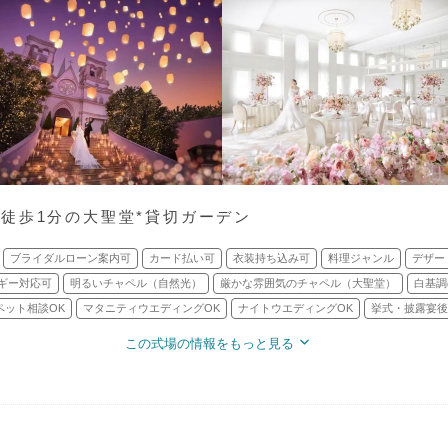
徒歩1分の大聖堂*貸切ガーデン
ブライダルローン案内可
カード払い可
衣装持ち込み可
料理ジャンル
デザー
ギー対応可
明るいチャペル（自然光）
厳かな雰囲気のチャペル（大聖堂）
白基調
ペット相談OK
マタニティウエディングOK
ナイトウエディングOK
挙式・披露宴後
この式場の情報をもっと見る