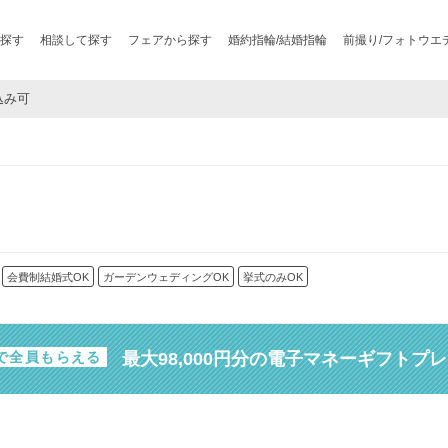
探す
相談して探す
フェアから探す
婚約指輪/結婚指輪
前撮り/フォトウエ
込み可
会費制結婚式OK
ガーデンウェディングOK
挙式のみOK
最大98,000円分の電子マネーギフトプ
で全員もらえる