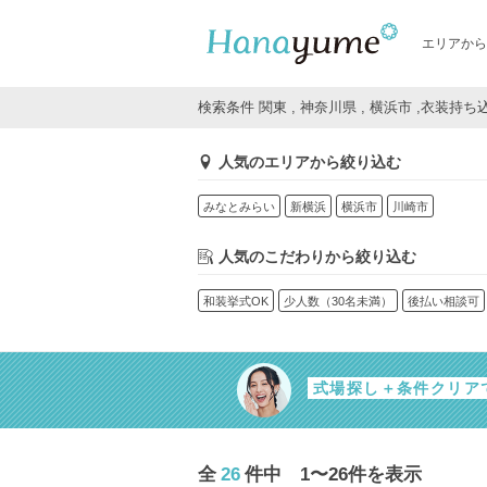
エリアから
検索条件 関東 , 神奈川県 , 横浜市 ,衣装持ち
人気のエリアから絞り込む
みなとみらい
新横浜
横浜市
川崎市
人気のこだわりから絞り込む
和装挙式OK
少人数（30名未満）
後払い相談可
式場探し＋条件クリア
全
26
件中 1〜26件を表示