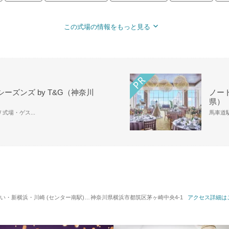
この式場の情報をもっと見る
ーズンズ by T&G（神奈川
ノー
県）
 式場・ゲス...
馬車道駅
浜・川崎 (センター南駅) / 式場・ゲストハウス
神奈川県横浜市都筑区茅ヶ崎中央4-1
対応人数: 着席：10名 ～ 114名
アクセス詳細は
挙