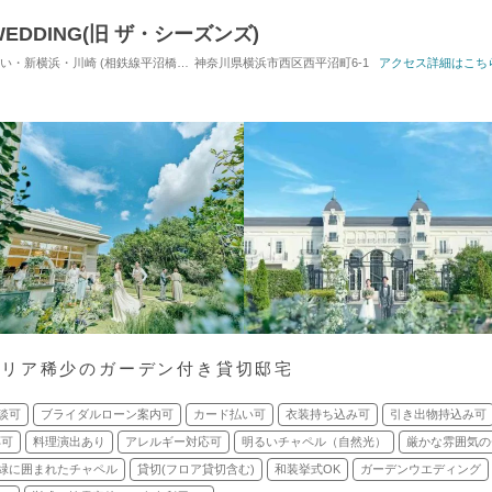
EDDING(旧 ザ・シーズンズ)
・川崎 (相鉄線平沼橋駅) / 式場・ゲストハウス
神奈川県横浜市西区西平沼町6-1
対応人数: 着席：10名 ～ 122名
アクセス詳細はこち
エリア稀少のガーデン付き貸切邸宅
談可
ブライダルローン案内可
カード払い可
衣装持ち込み可
引き出物持込み可
応可
料理演出あり
アレルギー対応可
明るいチャペル（自然光）
厳かな雰囲気の
緑に囲まれたチャペル
貸切(フロア貸切含む)
和装挙式OK
ガーデンウエディング