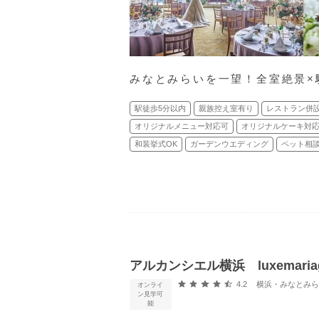
みなとみらいを一望！全室絶景×
駅徒歩5分以内
親族控え室有り
レストラン併
オリジナルメニュー対応可
オリジナルケーキ対
和装挙式OK
ガーデンウエディング
ペット相談
アルカンシエル横浜 luxemaria
口コミ評価
4.2
横浜・みなとみらい・新横
オンライ
ン見学可
能