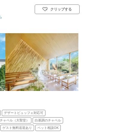
クリップする
ら
挙式スタイル: 教会式(キリスト教式)／人前式
デザートビュッフェ対応可
チャペル（大聖堂）
白基調のチャペル
ゲスト無料送迎あり
ペット相談OK