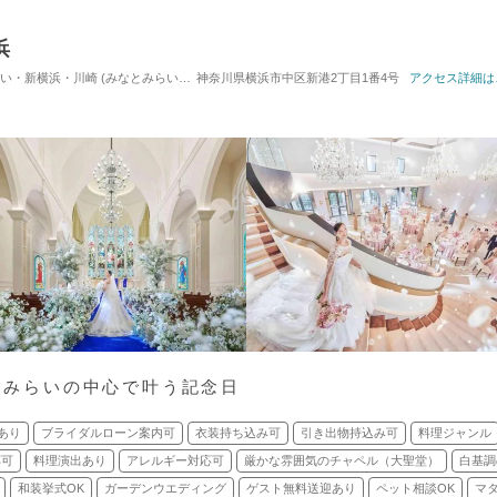
浜
・川崎 (みなとみらい駅) / 式場・ゲストハウス
神奈川県横浜市中区新港2丁目1番4号
対応人数: 着席：20名 ～ 162名
アクセス詳細は
なとみらいの中心で叶う記念日
あり
ブライダルローン案内可
衣装持ち込み可
引き出物持込み可
料理ジャンル
応可
料理演出あり
アレルギー対応可
厳かな雰囲気のチャペル（大聖堂）
白基調
和装挙式OK
ガーデンウエディング
ゲスト無料送迎あり
ペット相談OK
マ