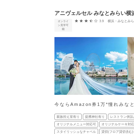
アニヴェルセル みなとみらい横
口コミ評価
3.9
横浜・みなとみらい・新横浜
オンライ
ン見学可
能
今ならAmazon券1万*憧れみ
親族控え室有り
提携神社有り
レストラン併設
オリジナルメニュー対応可
オリジナルケーキ対
スタイリッシュなチャペル
貸切(フロア貸切含む)