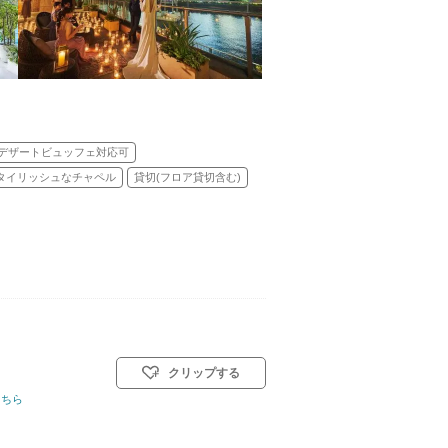
デザートビュッフェ対応可
タイリッシュなチャペル
貸切(フロア貸切含む)
クリップする
こちら
タイル: 教会式(キリスト教式)／人前式／和装人前式