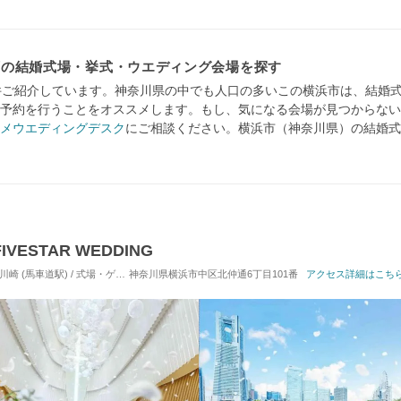
可の結婚式場・挙式・ウエディング会場を探す
件ご紹介しています。神奈川県の中でも人口の多いこの横浜市は、結婚
予約を行うことをオススメします。もし、気になる会場が見つからない
メウエディングデスク
にご相談ください。横浜市（神奈川県）の結婚式
ESTAR WEDDING
車道駅) / 式場・ゲストハウス
神奈川県横浜市中区北仲通6丁目101番
対応人数: 着席：30名 ～ 146名
アクセス詳細はこち
挙式スタイル: 教会