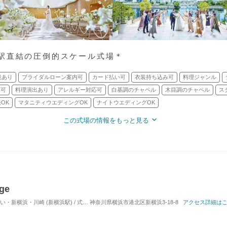
駅直結の圧倒的スケール式場＊
設あり
ブライダルローン案内可
カード払い可
衣装持ち込み可
料理ジャンル
応可
料理演出あり
アレルギー対応可
白基調のチャペル
木目調のチャペル
ス
OK
マタニティウエディングOK
ナイトウエディングOK
この式場の情報をもっと見る
ge
浜・川崎 (新横浜駅) / 式場・ゲストハウス
神奈川県横浜市港北区新横浜3-18-8
対応人数: 着席：20名 ～ 120名
アクセス詳細は
挙式ス