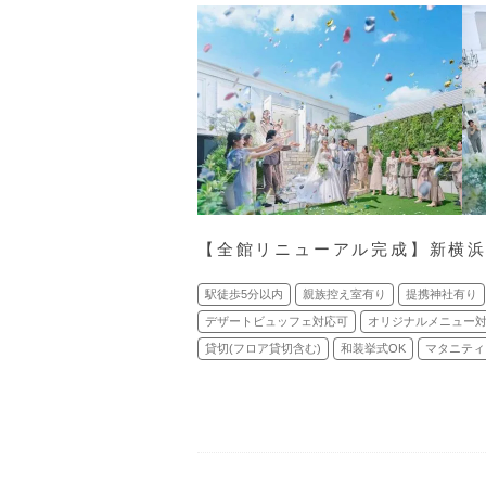
【全館リニューアル完成】新横浜
駅徒歩5分以内
親族控え室有り
提携神社有り
デザートビュッフェ対応可
オリジナルメニュー
貸切(フロア貸切含む)
和装挙式OK
マタニティ