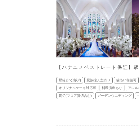
【ハナユメベストレート保証】駅
駅徒歩5分以内
親族控え室有り
後払い相談可
オリジナルケーキ対応可
料理演出あり
アレル
貸切(フロア貸切含む)
ガーデンウエディング