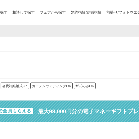
探す
相談して探す
フェアから探す
婚約指輪/結婚指輪
前撮り/フォトウエ
会費制結婚式OK
ガーデンウェディングOK
挙式のみOK
最大98,000円分の電子マネーギフトプ
で全員もらえる