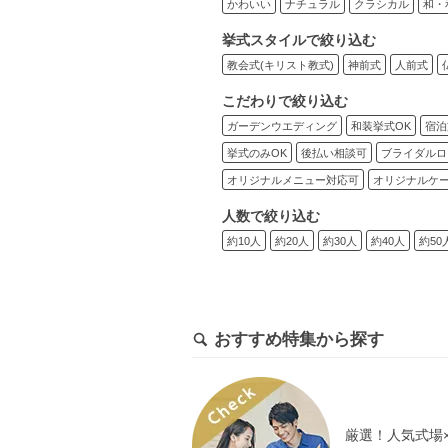
かわいい
ナチュラル
クラシカル
和・
挙式スタイルで絞り込む
教会式(キリスト教式)
神前式
人前式
こだわりで絞り込む
ガーデンウエディング
和装挙式OK
宿泊
挙式のみOK
後払い相談可
ブライダルロ
オリジナルメニュー対応可
オリジナルケ
人数で絞り込む
約10人
約20人
約30人
約40人
約50
おすすめ特集から探す
厳選！人気式場