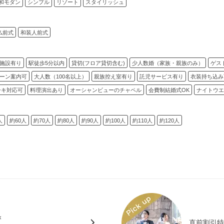
和モダン
シンプル
リゾート
スタイリッシュ
仏前式
和装人前式
施設有り
駅徒歩5分以内
貸切(フロア貸切含む)
少人数婚（家族・親族のみ）
ゲス
ーン案内可
大人数（100名以上）
親族控え室有り
託児サービス有り
衣装持ち込み
ーキ対応可
料理演出あり
オーシャンビューのチャペル
会費制結婚式OK
ナイトウエ
人
約60人
約70人
約80人
約90人
約100人
約110人
約120人
×
直前割引