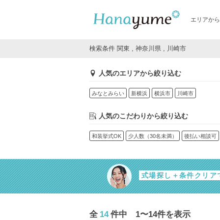
エリアから
検索条件 関東 , 神奈川県 , 川崎市
人気のエリアから絞り込む
みなとみらい
新横浜
横浜市
川崎市
人気のこだわりから絞り込む
和装挙式OK
少人数（30名未満）
後払い相談可
式場探し＋条件クリア
全
14
件中 1〜14件を表示