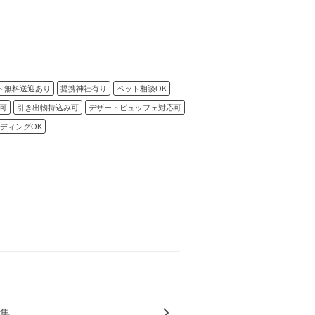
ト無料送迎あり
提携神社有り
ペット相談OK
可
引き出物持込み可
デザートビュッフェ対応可
ディングOK
特集