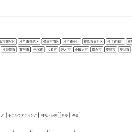
浜市鶴見区
横浜市都筑区
横浜市南区
横浜市中区
横浜市瀬谷区
横浜市栄区
横
横須賀市
藤沢市
平塚市
大和市
厚木市
小田原市
鎌倉市
秦野市
座間市
ング
ホテルウエディング
神社・仏閣
料亭
教会