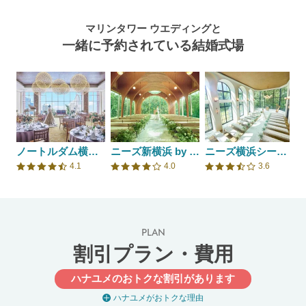
マリンタワー ウエディングと
一緒に予約されている結婚式場
ノートルダム横浜みなとみらい/FIVESTAR WEDDING
ニーズ新横浜 by T&G WEDDING(旧 アクアテラス迎賓館 新横浜)
ニーズ横浜シーズンズ by T&G WEDDING(旧 ザ・シーズンズ)
4.1
4.0
3.6
口コミ評価
口コミ評価
口コミ評価
PLAN
割引プラン・費用
ハナユメのおトクな割引があります
ハナユメがおトクな理由