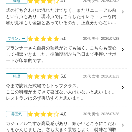
4.0
金額
20代
女性
2026/02/02
口コミ評価
式の打ち合わせの流れだけでなく、まだリニューアル前
という点もあり、現時点ではこうしたイレギュラーな内
容が見積もり金額とあっているのか、正直分からない部
分もあります。ただ、一つひとつ丁寧に説明していただ
き、全体としてとても期待が持てると感じました。
5.0
プランナー
30代
男性
2026/07/28
口コミ評価
プランナーさん自身の熱意がとても強く、こちらも安心
して相談できました。準備期間から当日まで手厚いサポ
ートが印象的です。
5.0
料理
20代
女性
2026/01/13
口コミ評価
今まで訪れた式場でもトップクラス。
ここの料理が出てきて喜ばない人はいないと思います。
レストランは必ず再訪すると思います。
4.0
雰囲気
30代
男性
2026/07/28
口コミ評価
カジュアルですが高級感があり、細かいところにこだわ
りをかんじました。窓も大きく景観もよく、特殊な間取