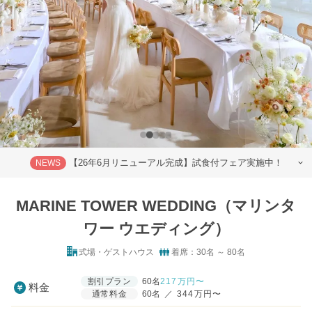
【26年6月リニューアル完成】試食付フェア実施中！
NEWS
MARINE TOWER WEDDING（マリンタ
ワー ウエディング）
式場・ゲストハウス
着席：30名 ～ 80名
割引プラン
60名
217
万円〜
料金
通常料金
60名
／
344万円〜