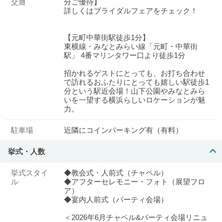
交通
分ご優待】
詳しくはブライダルフェアをチェック！
【元町中華街駅徒歩1分】
東横線・みなとみらい線「元町・中華街
駅」 4番マリンタワー口より徒歩1分
招かれるゲストにとっても、お打ち合わせ
で訪れるおふたりにとっても嬉しい駅徒歩1
分という駅近会場！山下公園やみなとみら
いを一望する横浜らしいロケーションが魅
力。
駐車場
近隣にコインパーキング有（有料）
挙式・人数
挙式スタイ
◆教会式・人前式（チャペル）
ル
◆アフターセレモニー・フォト（展望フロ
ア）
◆宴内人前式（パーティ会場）
＜2026年6月チャペル&パーティ会場リニュ