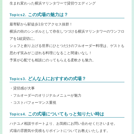
生まれ変わった横浜マリンタワーで貸切ウエディング
この式場の魅力は？
Topics2.
最寄駅から駅徒歩1分でアクセス抜群！
横浜の街のシンボルとして存在しつづける横浜マリンタワーのワンフロ
アを1組貸切に。
シェフと創り上げる世界にひとつだけのフルオーダー料理は、ゲストも
思わず笑みがこぼれる料理になること間違いなし！
予算が心配でも相談にのってもらえる柔軟さも魅力。
どんな人におすすめの式場？
Topics3.
・貸切感が大事
・フルオーダーのオリジナルメニューが魅力
・コストパフォーマンス重視
この式場についてもっと知りたい時は
Topics4.
ハナユメ相談サポートより、お気軽にお問い合わせくださいませ。
式場の雰囲気や見積もりポイントについてお教えいたします。