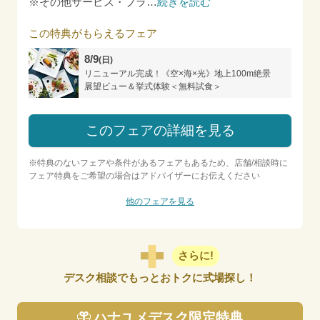
※その他サービス・プラ
…
続きを読む
この特典がもらえるフェア
8/9
(日)
リニューアル完成！《空×海×光》地上100m絶景
展望ビュー＆挙式体験＜無料試食＞
このフェアの詳細を見る
※特典のないフェアや条件があるフェアもあるため、店舗/相談時に
フェア特典をご希望の場合はアドバイザーにお伝えください
他のフェアを見る
さらに!
デスク相談でもっとおトクに式場探し！
ハナユメデスク限定特典