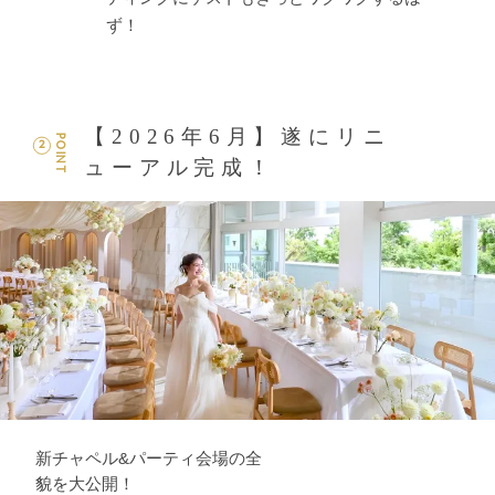
ず！
【2026年6月】遂にリニ
POINT
2
ューアル完成！
新チャペル&パーティ会場の全
貌を大公開！