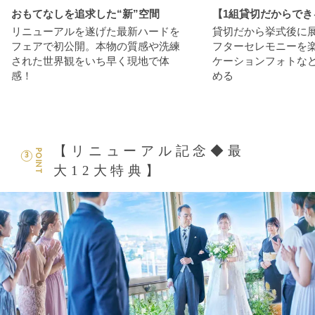
おもてなしを追求した“新”空間
【1組貸切だからでき
リニューアルを遂げた最新ハードを
貸切だから挙式後に
フェアで初公開。本物の質感や洗練
フターセレモニーを
された世界観をいち早く現地で体
ケーションフォトな
感！
める
【リニューアル記念◆最
POINT
3
大12大特典】