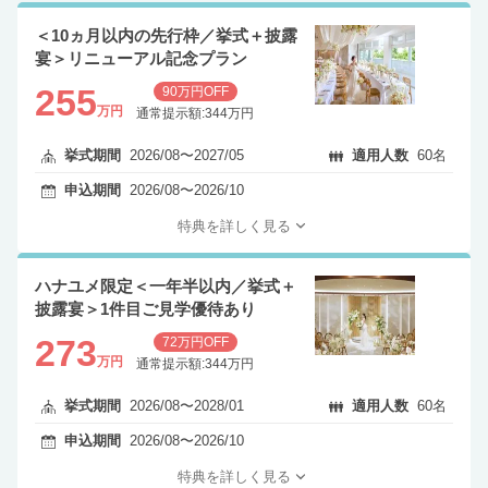
＜10ヵ月以内の先行枠／挙式＋披露
宴＞リニューアル記念プラン
255
90万円OFF
万円
通常提示額:344万円
挙式期間
2026/08〜2027/05
適用人数
60名
申込期間
2026/08〜2026/10
特典を詳しく見る
ハナユメ限定＜一年半以内／挙式＋
披露宴＞1件目ご見学優待あり
273
72万円OFF
万円
通常提示額:344万円
挙式期間
2026/08〜2028/01
適用人数
60名
申込期間
2026/08〜2026/10
特典を詳しく見る