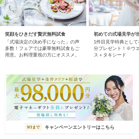
笑顔をひきだす贅沢無料試食
初めての式場見学が
「式場決定の決め手になった」の声
1件目見学特典として
多数！フェアでは豪華無料試食もご
分プレゼント！※ウ
用意。お料理重視の方にオススメ。
ス＋タキシード
キャンペーンエントリーはこちら
9/3まで