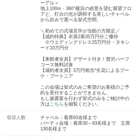
ーアル＞
地上100m・360°横浜の絶景を望む展望フロ
アと、灯台の光が調和する美しいチャペル
から好みで選べる挙式空間。
＼初めての式場見学が当館の方限定／
【成約特典】衣裳2着35万円分ご優待
※ウエディングドレス25万円分・タキシ
ード10万円分
【来館者全員】デザート付き！贅沢ハーフ
コース無料試食
【成約者全員】3万円相当*生花によるブー
ケ・ブートニア
この会場は挙式のみご希望のお客様のご予
約を受付することができません。
もし披露宴を行わず挙式のみをご検討中の
方は
こちら
を御覧ください。
収容人数
チャペル：着席83名様まで
パーティ会場：着席30～83名様まで 立席
130名様まで