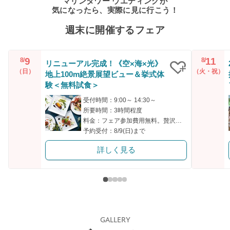
マリンタワー ウエディングが
気になったら、実際に見に行こう！
週末に開催するフェア
9
11
8/
8/
リニューアル完成！《空×海×光》
（日）
（火・祝）
地上100m絶景展望ビュー＆挙式体
クリップ
験＜無料試食＞
受付時間：9:00～ 14:30～
所要時間：3時間程度
料金：フェア参加費用無料。贅沢ハーフコース無料試食付き。
予約受付：8/9(日)まで
詳しく見る
GALLERY