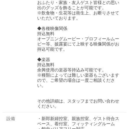
おふたり・家族・友人ゲスト皆様との思い
出のグッズを飾ることが可能です。
※飲食物・生花等は衛生上、お断りさせて
いただいております。
◆各種映像関係
持込無料
オープニングムービー・プロフィールムー
ビー等、披露宴にて上映する映像関係がお
持込可能です。
◆楽器
持込無料
余興使用の楽器等持込み可能です。
※種類によっては難しい楽器もございます
ので、ご希望の場合は一度ご相談くださ
い。
その他詳細は、スタッフまでお問い合わせ
ください。
おトクな特典つきフェア
フェア一覧
8/9
残◯
(日)
設備
・新郎新婦控室、親族控室、ゲスト待合ス
ペース、着付室、フィッティングルーム
【60名最大127万円ご優待】
・館内バリアフリー対応