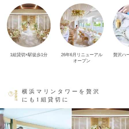
1組貸切×駅徒歩1分
26年6月リニューアル
贅沢ハ
オープン
横浜マリンタワーを贅沢
POINT
1
にも1組貸切に