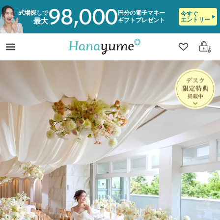
98,000
式場探しで
円分の電子マネー
今すぐ
エントリー
ギフトプレゼント
最大
クリップ
ログ