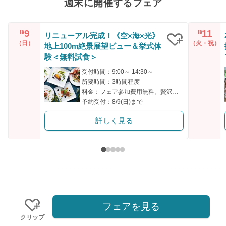
週末に開催するフェア
9
11
8/
8/
リニューアル完成！《空×海×光》
（日）
（火・祝）
地上100m絶景展望ビュー＆挙式体
クリップ
験＜無料試食＞
受付時間：9:00～ 14:30～
所要時間：3時間程度
料金：フェア参加費用無料。贅沢ハーフコース無料試食付き。
予約受付：8/9(日)まで
詳しく見る
フェアを見る
クリップ