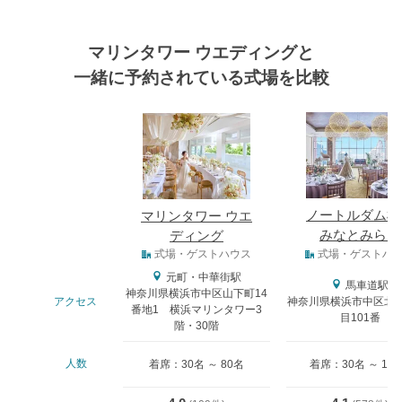
マリンタワー ウエディングと
一緒に予約されている式場を比較
式場
ノートルダム横
マリンタワー ウエ
みなとみらい
ディング
式場タイプ
式場・ゲストハウス
式場・ゲストハ
元町・中華街駅
馬車道駅
神奈川県横浜市中区山下町14
アクセス
神奈川県横浜市中区北仲
番地1 横浜マリンタワー3
目101番
階・30階
人数
着席：30名 ～ 80名
着席：30名 ～ 14