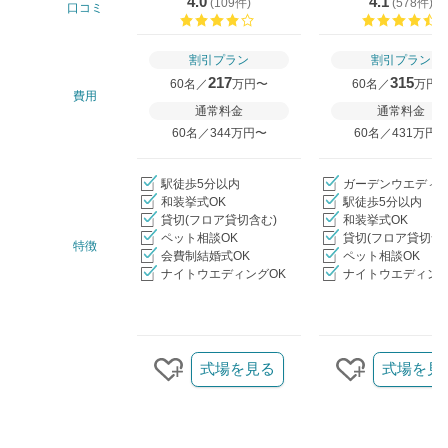
4.0
4.1
(
109件
)
(
578件
)
口コミ
口コミ評価
割引プラン
割引プラン
217
315
60名／
万円〜
60名／
万円
費用
通常料金
通常料金
60名／344万円〜
60名／431万円
駅徒歩5分以内
ガーデンウエディ
和装挙式OK
駅徒歩5分以内
貸切(フロア貸切含む)
和装挙式OK
ペット相談OK
貸切(フロア貸切含
特徴
会費制結婚式OK
ペット相談OK
ナイトウエディングOK
ナイトウエディング
クリップ/詳細を見る
式場を見る
式場を見
クリップする
クリップす