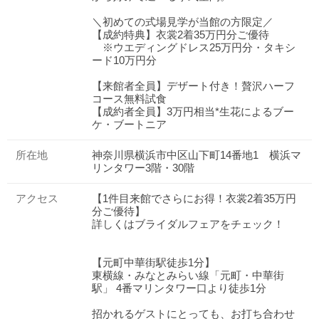
＼初めての式場見学が当館の方限定／
【成約特典】衣裳2着35万円分ご優待
※ウエディングドレス25万円分・タキシ
ード10万円分
【来館者全員】デザート付き！贅沢ハーフ
コース無料試食
【成約者全員】3万円相当*生花によるブー
ケ・ブートニア
所在地
神奈川県横浜市中区山下町14番地1 横浜マ
リンタワー3階・30階
アクセス
【1件目来館でさらにお得！衣裳2着35万円
分ご優待】
詳しくはブライダルフェアをチェック！
【元町中華街駅徒歩1分】
東横線・みなとみらい線「元町・中華街
駅」 4番マリンタワー口より徒歩1分
招かれるゲストにとっても、お打ち合わせ