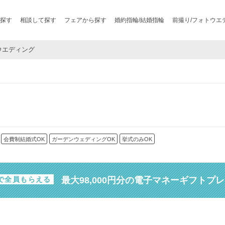
探す
相談して探す
フェアから探す
婚約指輪/結婚指輪
前撮り/フォトウエ
ンウエディング
会費制結婚式OK
ガーデンウェディングOK
挙式のみOK
最大98,000円分の電子マネーギフトプ
で全員もらえる