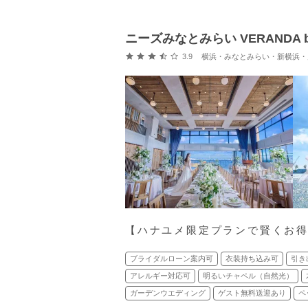
ニーズみなとみらい VERANDA b
口コミ評価
3.9
横浜・みなとみらい・新横浜・川崎 (
【ハナユメ限定プランで賢くお
ブライダルローン案内可
衣装持ち込み可
引き
アレルギー対応可
明るいチャペル（自然光）
ガーデンウエディング
ゲスト無料送迎あり
ペ