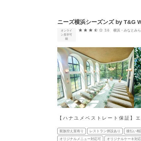
ニーズ横浜シーズンズ by T&G W
口コミ評価
3.6
横浜・みなとみらい・新横浜
オンライ
ン見学可
能
【ハナユメベストレート保証】
親族控え室有り
レストラン併設あり
後払い相
オリジナルメニュー対応可
オリジナルケーキ対