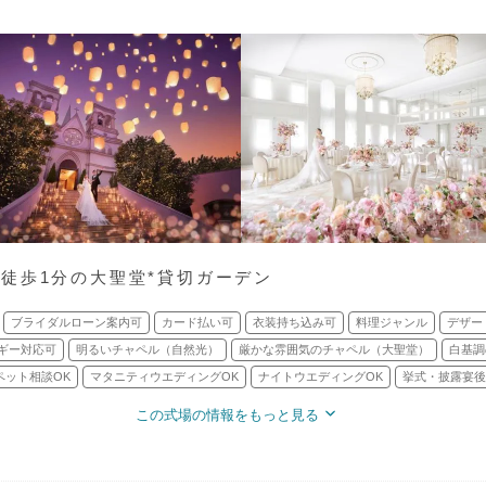
徒歩1分の大聖堂*貸切ガーデン
ブライダルローン案内可
カード払い可
衣装持ち込み可
料理ジャンル
デザー
ギー対応可
明るいチャペル（自然光）
厳かな雰囲気のチャペル（大聖堂）
白基調
ペット相談OK
マタニティウエディングOK
ナイトウエディングOK
挙式・披露宴後
この式場の情報をもっと見る