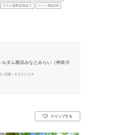
ゲスト無料送迎あり
ペット相談OK
トルダム横浜みなとみらい（神奈川
 / 式場・ゲストハウス
クリップする
: 教会式(キリスト教式)／神前式／人前式／仏前式／和装人前式