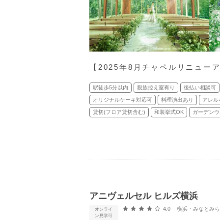
【2025年8月チャペルリニュー
駅徒歩5分以内
親族控え室有り
後払い相談可
オリジナルケーキ対応可
料理演出あり
アレル
貸切(フロア貸切含む)
和装挙式OK
ガーデンウ
アニヴェルセル ヒルズ横浜
口コミ評価
4.0
横浜・みなとみらい・新横
オンライ
ン見学可