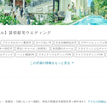
アル】貸切邸宅ウエディング
ブライダルローン案内可
カード払い可
引き出物持込み可
デザートビュッフェ
ギー対応可
明るいチャペル（自然光）
木目調のチャペル
スタイリッシュなチャペ
エディング
ペット相談OK
マタニティウエディングOK
ナイトウエディングOK
この式場の情報をもっと見る
浜・川崎 (センター南駅) / 式場・ゲストハウス
神奈川県横浜市都筑区茅ヶ崎中央4-1
対応人数: 着席：10名 ～ 114名
アクセス詳細は
挙