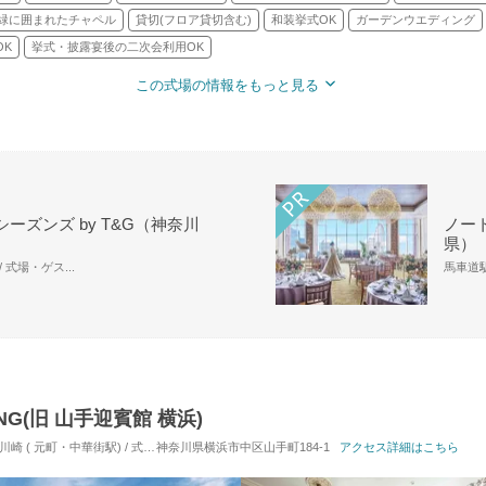
緑に囲まれたチャペル
貸切(フロア貸切含む)
和装挙式OK
ガーデンウエディング
OK
挙式・披露宴後の二次会利用OK
この式場の情報をもっと見る
ーズンズ by T&G（神奈川
ノー
県）
 式場・ゲス...
馬車道駅
ING(旧 山手迎賓館 横浜)
・中華街駅) / 式場・ゲストハウス
神奈川県横浜市中区山手町184-1
対応人数: 着席：10名 ～ 130名
アクセス詳細はこちら
挙式スタイル