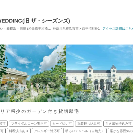
EDDING(旧 ザ・シーズンズ)
・川崎 (相鉄線平沼橋駅) / 式場・ゲストハウス
神奈川県横浜市西区西平沼町6-1
対応人数: 着席：10名 ～ 122名
アクセス詳細はこち
エリア稀少のガーデン付き貸切邸宅
談可
ブライダルローン案内可
カード払い可
衣装持ち込み可
引き出物持込み可
応可
料理演出あり
アレルギー対応可
明るいチャペル（自然光）
厳かな雰囲気の