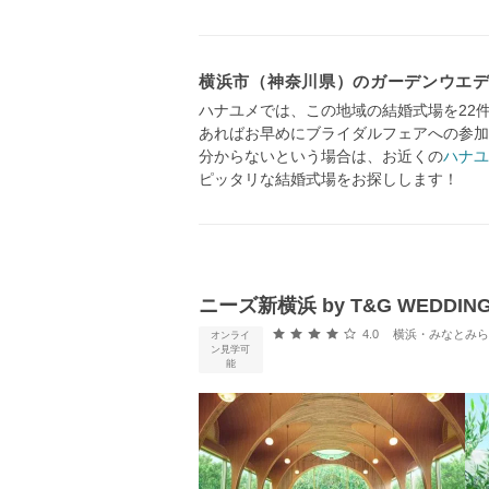
横浜市（神奈川県）のガーデンウエ
ハナユメでは、この地域の結婚式場を22
あればお早めにブライダルフェアへの参加
分からないという場合は、お近くの
ハナユ
ピッタリな結婚式場をお探しします！
ニーズ新横浜 by T&G WEDDI
口コミ評価
4.0
横浜・みなとみらい・新横
オンライ
ン見学可
能