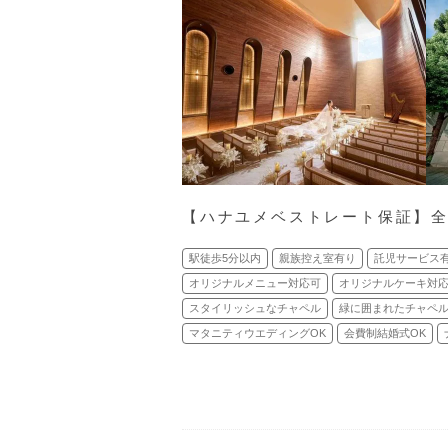
【ハナユメベストレート保証】
駅徒歩5分以内
親族控え室有り
託児サービス
オリジナルメニュー対応可
オリジナルケーキ対
スタイリッシュなチャペル
緑に囲まれたチャペ
マタニティウエディングOK
会費制結婚式OK