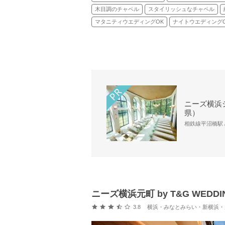
木目調のチャペル
スタイリッシュなチャペル
マタニティウエディングOK
ナイトウエディング
ニーズ横浜シ
県）
相鉄線平沼橋駅 /
ニーズ横浜元町 by T&G WEDD
口コミ評価
3.8
横浜・みなとみらい・新横浜・川崎 ( 元町