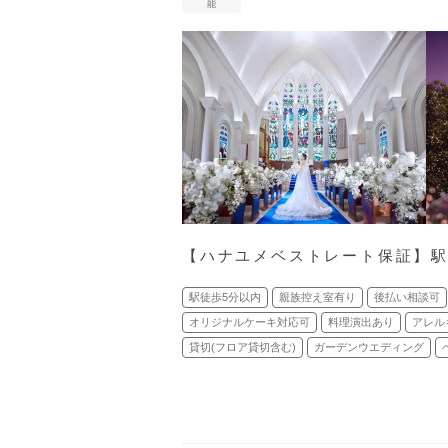
能
【ハナユメベストレート保証】駅
駅徒歩5分以内
親族控え室有り
後払い相談可
オリジナルケーキ対応可
料理演出あり
アレル
貸切(フロア貸切含む)
ガーデンウエディング