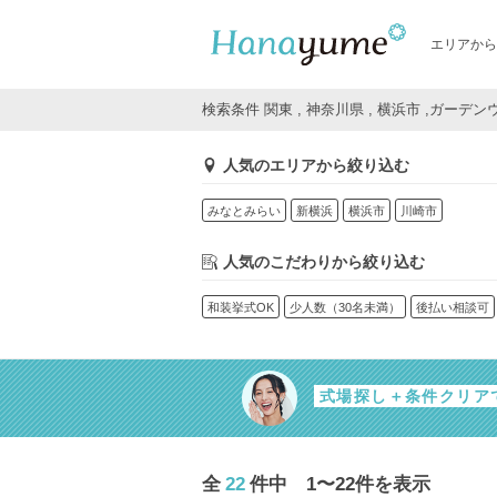
エリアから
検索条件 関東 , 神奈川県 , 横浜市 ,ガーデ
人気のエリアから絞り込む
みなとみらい
新横浜
横浜市
川崎市
人気のこだわりから絞り込む
和装挙式OK
少人数（30名未満）
後払い相談可
式場探し＋条件クリア
全
22
件中 1〜22件を表示