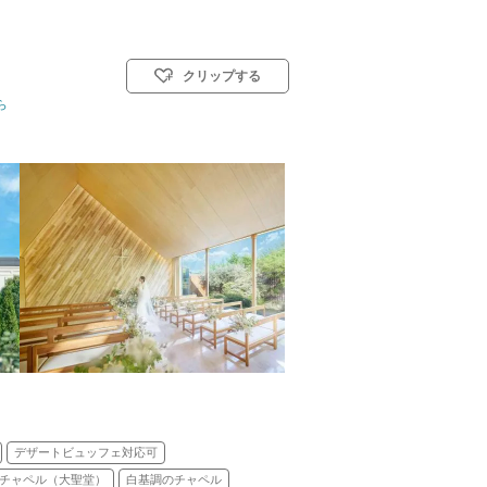
クリップする
ら
挙式スタイル: 教会式(キリスト教式)／人前式
デザートビュッフェ対応可
チャペル（大聖堂）
白基調のチャペル