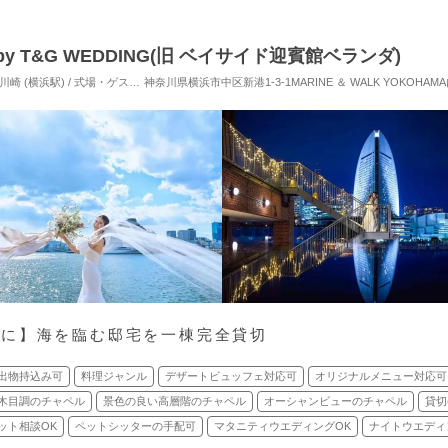
y T&G WEDDING(旧 ベイサイド迎賓館ベランダ)
横浜駅) / 式場・ゲストハウス
神奈川県横浜市中区新港1-3-1MARINE ＆ WALK YOKOHAM
対応人数: 着席：10名 ～ 130名
挙式スタイル: 教会式(
得に】海を臨む邸宅を一棟完全貸切
出物持込み可
料理ジャンル
デザートビュッフェ対応可
オリジナルメニュー対応可
木目調のチャペル
景色の良い高層階のチャペル
オーシャンビューのチャペル
貸切
ット相談OK
ペットシッターの手配可
マタニティウエディングOK
ナイトウエディ