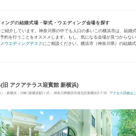
ディングの結婚式場・挙式・ウエディング会場を探す
件ご紹介しています。神奈川県の中でも人口の多いこの横浜市は、結婚
予約を行うことをオススメします。もし、気になる会場が見つからない
メウエディングデスク
にご相談ください。横浜市（神奈川県）の結婚式
NG(旧 アクアテラス迎賓館 新横浜)
浜・川崎 (新横浜駅) / 式場・ゲストハウス
神奈川県横浜市港北区新横浜3-7-15
対応人数: 着席：10名 ～ 122名
アクセス詳細は
挙式スタ