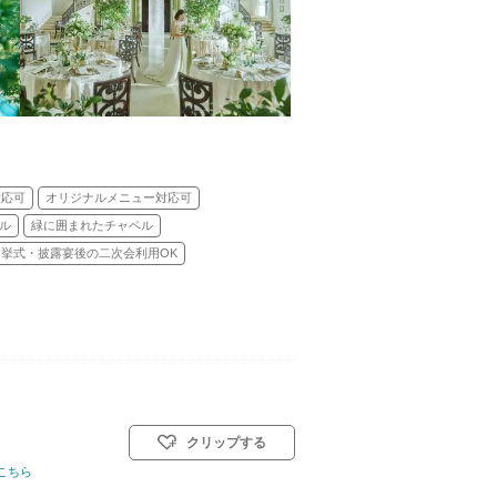
対応可
オリジナルメニュー対応可
ル
緑に囲まれたチャペル
挙式・披露宴後の二次会利用OK
クリップする
こちら
式スタイル: 教会式(キリスト教式)／人前式