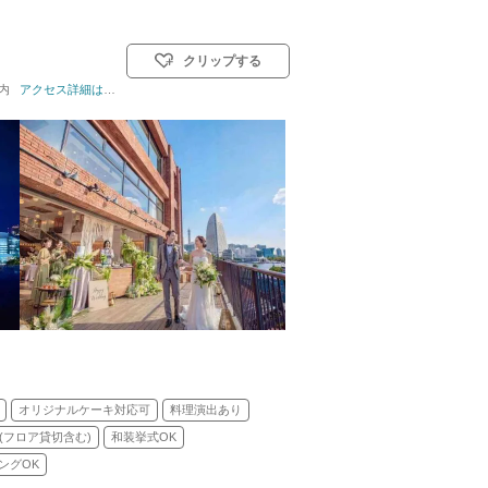
クリップする
A内
キリスト教式)／人前式
アクセス詳細はこちら
オリジナルケーキ対応可
料理演出あり
(フロア貸切含む)
和装挙式OK
ングOK