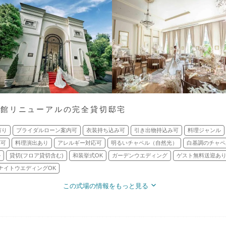
全館リニューアルの完全貸切邸宅
有り
ブライダルローン案内可
衣装持ち込み可
引き出物持込み可
料理ジャンル
応可
料理演出あり
アレルギー対応可
明るいチャペル（自然光）
白基調のチャペ
ル
貸切(フロア貸切含む)
和装挙式OK
ガーデンウエディング
ゲスト無料送迎あ
ナイトウエディングOK
この式場の情報をもっと見る