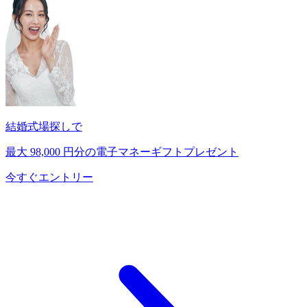
結婚式場探しで
最大
98,000
円分の電子マネーギフトプレゼント
今すぐエントリー