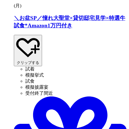
(月
)
＼お盆SP／憧れ大聖堂×貸切邸宅見学×特選牛
試食*Amazon1万円付き
クリップする
試着
模擬挙式
試食
模擬披露宴
受付終了間近