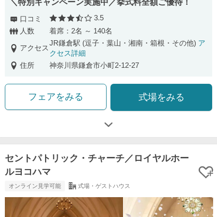
＼特別キャンペーン実施中／挙式料全額ご優待！
3.5
口コミ
口コミ評価
人数
着席：2名 ～ 140名
JR鎌倉駅 (逗子・葉山・湘南・箱根・その他)
ア
アクセス
クセス詳細
住所
神奈川県鎌倉市小町2-12-27
フェアをみる
式場をみる
セントパトリック・チャーチ／ロイヤルホー
ルヨコハマ
オンライン見学可能
式場・ゲストハウス