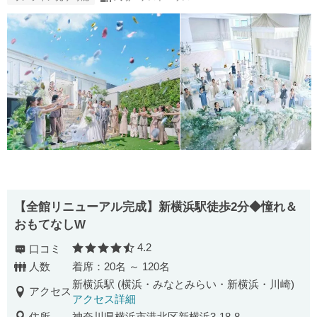
【全館リニューアル完成】新横浜駅徒歩2分◆憧れ＆
おもてなしW
4.2
口コミ
口コミ評価
人数
着席：20名 ～ 120名
新横浜駅 (横浜・みなとみらい・新横浜・川崎)
アクセス
アクセス詳細
住所
神奈川県横浜市港北区新横浜3-18-8