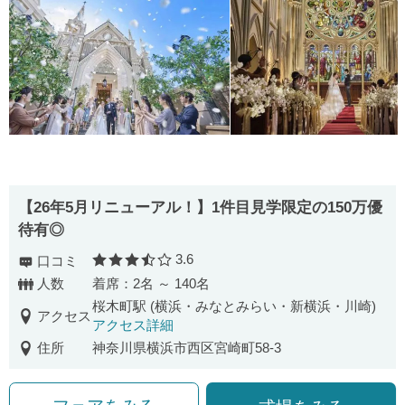
【26年5月リニューアル！】1件目見学限定の150万優
待有◎
3.6
口コミ
口コミ評価
人数
着席：2名 ～ 140名
桜木町駅 (横浜・みなとみらい・新横浜・川崎)
アクセス
アクセス詳細
住所
神奈川県横浜市西区宮崎町58-3