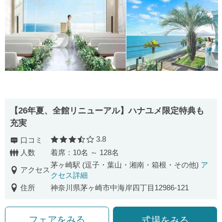
【26年夏、全館リニューアル】ハナユメ限定特典も
充実
3.8
口コミ
口コミ評価
人数
着席：10名 ～ 128名
茅ヶ崎駅 (逗子・葉山・湘南・箱根・その他)
ア
アクセス
クセス詳細
住所
神奈川県茅ヶ崎市中海岸四丁目12986-121
フェアをみる
式場をみる