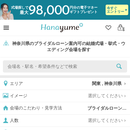
98,000
式場探しで
円分の電子マネー
今すぐ
エントリー
ギフトプレゼント
最大
クリップ
ログ
神奈川県のブライダルローン案内可の結婚式場・挙式・ウ
エディング会場を探す
関東 , 神奈川県
エリア
選択してください
イメージ
ブライダルローン案内可,
会場のこだわり・見学方法
選択してください
人数