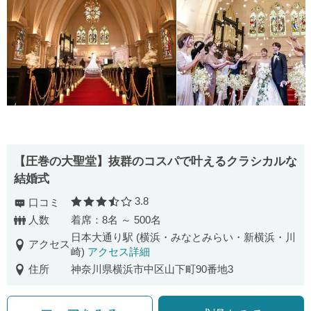
【圧巻の⼤聖堂】抜群のコスパで叶えるクラシカルな
結婚式
3.8
口コミ
口コミ評価
人数
着席：8名 ～ 500名
日本大通り駅 (横浜・みなとみらい・新横浜・川
アクセス
崎)
アクセス詳細
住所
神奈川県横浜市中区山下町90番地3