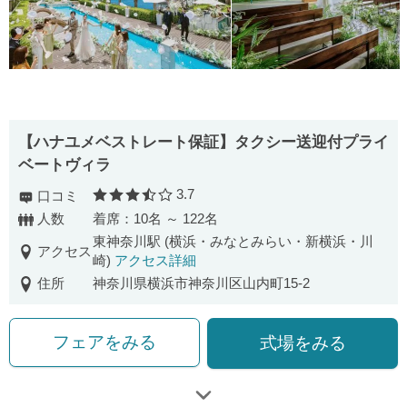
【ハナユメベストレート保証】タクシー送迎付プライ
ベートヴィラ
3.7
口コミ
口コミ評価
人数
着席：10名 ～ 122名
東神奈川駅 (横浜・みなとみらい・新横浜・川
アクセス
崎)
アクセス詳細
住所
神奈川県横浜市神奈川区山内町15-2
フェアをみる
式場をみる