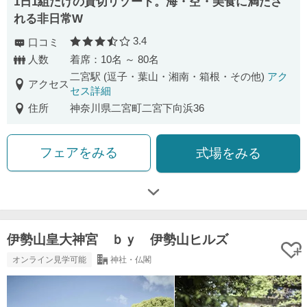
1日1組だけの貸切リゾート。海・空・美食に満たさ
れる非日常W
3.4
口コミ
口コミ評価
人数
着席：10名 ～ 80名
二宮駅 (逗子・葉山・湘南・箱根・その他)
アク
アクセス
セス詳細
住所
神奈川県二宮町二宮下向浜36
フェアをみる
式場をみる
伊勢山皇大神宮 ｂｙ 伊勢山ヒルズ
オンライン見学可能
神社・仏閣