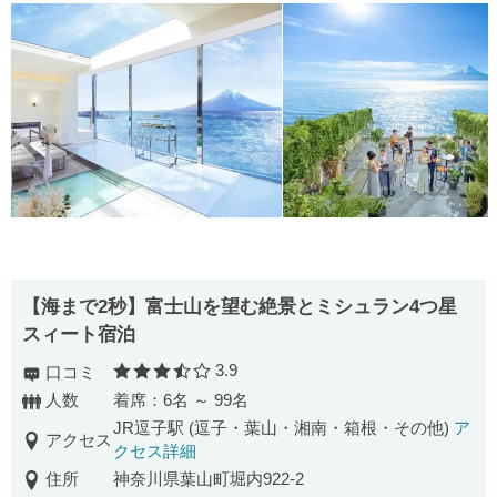
【海まで2秒】富士山を望む絶景とミシュラン4つ星
スィート宿泊
3.9
口コミ
口コミ評価
人数
着席：6名 ～ 99名
JR逗子駅 (逗子・葉山・湘南・箱根・その他)
ア
アクセス
クセス詳細
住所
神奈川県葉山町堀内922-2