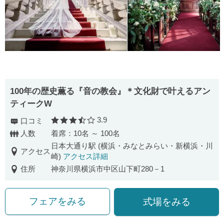
100年の歴史薫る『音の教会』＊文化財で叶えるアン
ティークW
3.9
口コミ
口コミ評価
人数
着席：10名 ～ 100名
日本大通り駅 (横浜・みなとみらい・新横浜・川
アクセス
崎)
アクセス詳細
住所
神奈川県横浜市中区山下町280－1
フェアをみる
式場をみる