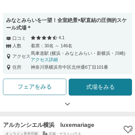
みなとみらいを一望！全室絶景×駅直結の圧倒的スケ
ール式場＊
4.1
口コミ
口コミ評価
人数
着席：30名 ～ 146名
馬車道駅 (横浜・みなとみらい・新横浜・川崎)
アクセス
アクセス詳細
住所
神奈川県横浜市中区北仲通6丁目101番
フェアをみる
式場をみる
アルカンシエル横浜 luxemariage
オンライン見学可能
式場・ゲストハウス