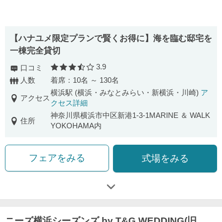
【ハナユメ限定プランで賢くお得に】海を臨む邸宅を
一棟完全貸切
3.9
口コミ
口コミ評価
人数
着席：10名 ～ 130名
横浜駅 (横浜・みなとみらい・新横浜・川崎)
ア
アクセス
クセス詳細
神奈川県横浜市中区新港1-3-1MARINE ＆ WALK
住所
YOKOHAMA内
フェアをみる
式場をみる
ニーズ横浜シーズンズ by T&G WEDDING(旧