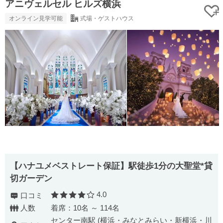
アニヴェルセル ヒルズ横浜
オンライン見学可能
式場・ゲストハウス
【ハナユメベストレート保証】駅徒歩1分の大聖堂*貸
切ガーデン
4.0
口コミ
口コミ評価
人数
着席：10名 ～ 114名
センター南駅 (横浜・みなとみらい・新横浜・川