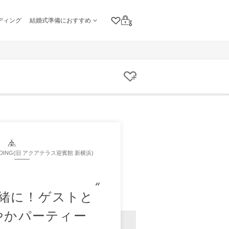
ディング
結婚式準備におすすめ
クリップリスト
ログイン
クリップする
DDING(旧 アクアテラス迎賓館 新横浜)
緒に！ゲストと
やかパーティー