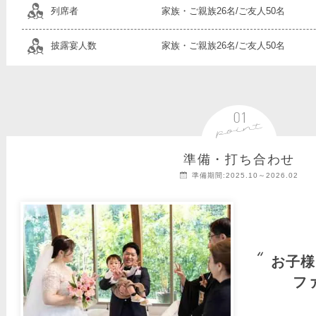
列席者
家族・ご親族26名/ご友人50名
披露宴人数
家族・ご親族26名/ご友人50名
準備・打ち合わせ
準備期間:2025.10～2026.02
お子様
フ