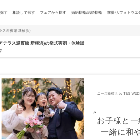
探す
相談して探す
フェアから探す
婚約指輪/結婚指輪
前撮り/フォトウエ
テラス迎賓館 新横浜)
 アクアテラス迎賓館 新横浜)の挙式実例・体験談
名
ニーズ新横浜 by T&G WE
お子様と一
一緒に和