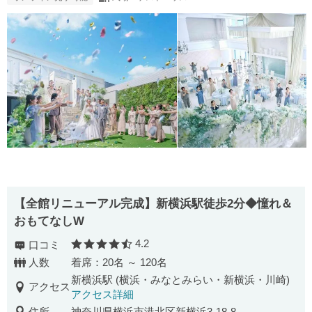
【全館リニューアル完成】新横浜駅徒歩2分◆憧れ＆
おもてなしW
4.2
口コミ
口コミ評価
人数
着席：20名 ～ 120名
新横浜駅 (横浜・みなとみらい・新横浜・川崎)
アクセス
アクセス詳細
住所
神奈川県横浜市港北区新横浜3-18-8