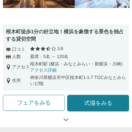
桜木町徒歩1分の好立地！横浜を象徴する景色を独占
する貸切空間
3.8
口コミ
口コミ評価
人数
着席：5名 ～ 120名
桜木町駅 (横浜・みなとみらい・新横浜・川崎)
アクセス
アクセス詳細
神奈川県横浜市中区桜木町1-1-7 TOCみなとみら
住所
い17階
フェアをみる
式場をみる