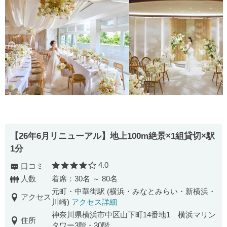
【26年6月リニューアル】地上100m絶景×1組貸切×駅
1分
4.0
口コミ
口コミ評価
人数
着席：30名 ～ 80名
元町・中華街駅 (横浜・みなとみらい・新横浜・
アクセス
川崎)
アクセス詳細
神奈川県横浜市中区山下町14番地1 横浜マリン
住所
タワー3階・30階