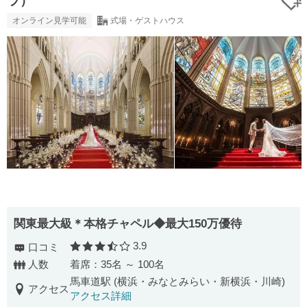
ラ）
オンライン見学可能
式場・ゲストハウス
関東最大級＊本格チャペル◆最大150万優待
3.9
口コミ
口コミ評価
人数
着席：35名 ～ 100名
馬車道駅 (横浜・みなとみらい・新横浜・川崎)
アクセス
アクセス詳細