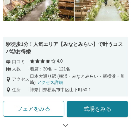
駅徒歩1分！人気エリア【みなとみらい】で叶うコス
パ◎お得婚
4.0
口コミ
口コミ評価
人数
着席：30名 ～ 121名
日本大通り駅 (横浜・みなとみらい・新横浜・川
アクセス
崎)
アクセス詳細
住所
神奈川県横浜市中区山下町50-1
フェアをみる
式場をみる