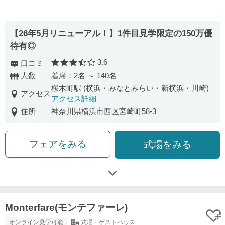
【26年5月リニューアル！】1件目見学限定の150万優
待有◎
3.6
口コミ
口コミ評価
人数
着席：2名 ～ 140名
桜木町駅 (横浜・みなとみらい・新横浜・川崎)
アクセス
アクセス詳細
住所
神奈川県横浜市西区宮崎町58-3
フェアをみる
式場をみる
Monterfare(モンテファーレ)
オンライン見学可能
式場・ゲストハウス