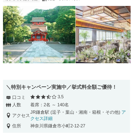
＼特別キャンペーン実施中／挙式料全額ご優待！
3.5
口コミ
口コミ評価
人数
着席：2名 ～ 140名
JR鎌倉駅 (逗子・葉山・湘南・箱根・その他)
ア
アクセス
クセス詳細
住所
神奈川県鎌倉市小町2-12-27