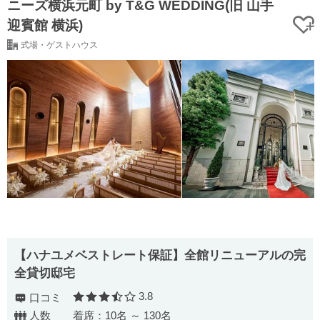
ニーズ横浜元町 by T&G WEDDING(旧 山手
迎賓館 横浜)
式場・ゲストハウス
【ハナユメベストレート保証】全館リニューアルの完
全貸切邸宅
3.8
口コミ
口コミ評価
人数
着席：10名 ～ 130名