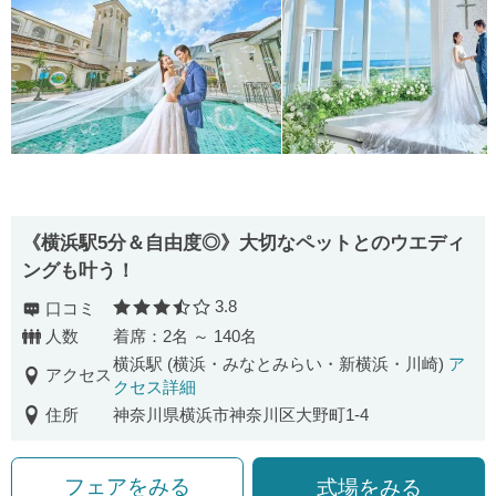
《横浜駅5分＆自由度◎》大切なペットとのウエディ
ングも叶う！
3.8
口コミ
口コミ評価
人数
着席：2名 ～ 140名
横浜駅 (横浜・みなとみらい・新横浜・川崎)
ア
アクセス
クセス詳細
住所
神奈川県横浜市神奈川区大野町1-4
フェアをみる
式場をみる