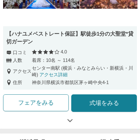
【ハナユメベストレート保証】駅徒歩1分の大聖堂*貸
切ガーデン
4.0
口コミ
口コミ評価
人数
着席：10名 ～ 114名
センター南駅 (横浜・みなとみらい・新横浜・川
アクセス
崎)
アクセス詳細
住所
神奈川県横浜市都筑区茅ヶ崎中央4-1
フェアをみる
式場をみる