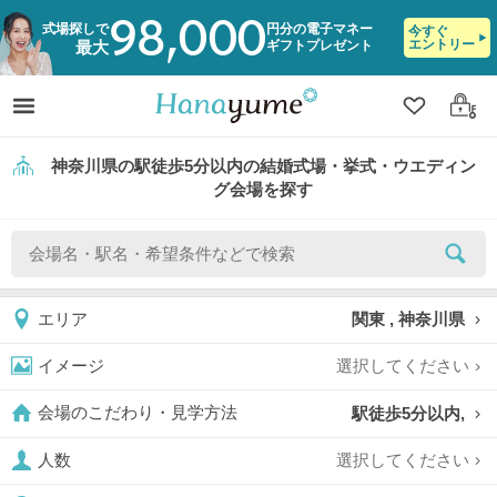
98,000
式場探しで
円分の電子マネー
今すぐ
エントリー
ギフトプレゼント
最大
クリップ
ログ
神奈川県の駅徒歩5分以内の結婚式場・挙式・ウエディン
グ会場を探す
関東 , 神奈川県
エリア
選択してください
イメージ
駅徒歩5分以内,
会場のこだわり・見学方法
選択してください
人数