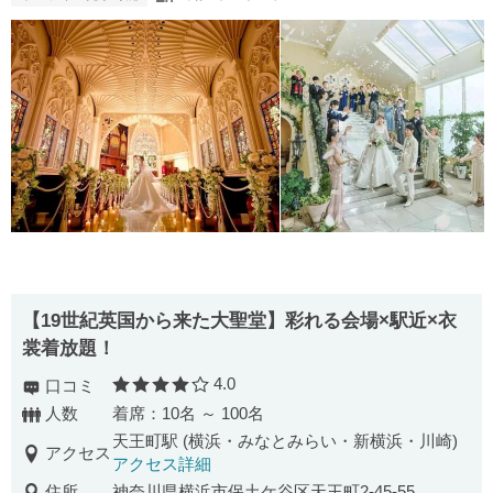
【19世紀英国から来た大聖堂】彩れる会場×駅近×衣
裳着放題！
4.0
口コミ
口コミ評価
人数
着席：10名 ～ 100名
天王町駅 (横浜・みなとみらい・新横浜・川崎)
アクセス
アクセス詳細
住所
神奈川県横浜市保土ケ谷区天王町2-45-55