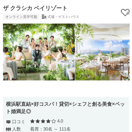
ザ クラシカ ベイリゾート
オンライン見学可能
式場・ゲストハウス
横浜駅直結×好コスパ！貸切×シェフと創る美食×ペッ
ト婚満足◎
4.0
口コミ
口コミ評価
人数
着席：30名 ～ 111名