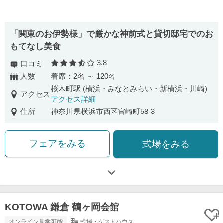
「関東のお伊勢様」で厳かな神前式と貸切邸宅でのお
もてなし美食
3.8
口コミ
口コミ評価
人数
着席：2名 ～ 120名
桜木町駅 (横浜・みなとみらい・新横浜・川崎)
アクセス
アクセス詳細
住所
神奈川県横浜市西区宮崎町58-3
フェアをみる
式場をみる
KOTOWA 鎌倉 鶴ヶ岡会館
オンライン見学可能
式場・ゲストハウス