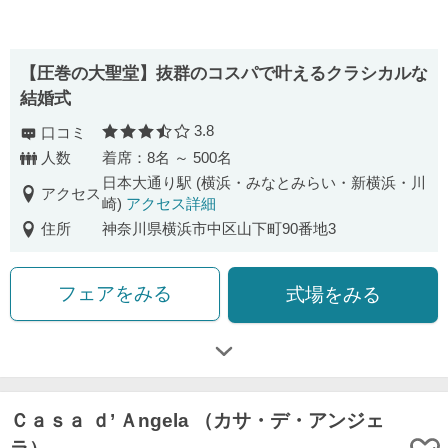
【圧巻の⼤聖堂】抜群のコスパで叶えるクラシカルな
結婚式
3.8
口コミ
口コミ評価
人数
着席：8名 ～ 500名
日本大通り駅 (横浜・みなとみらい・新横浜・川
アクセス
崎)
アクセス詳細
住所
神奈川県横浜市中区山下町90番地3
フェアをみる
式場をみる
Ｃａｓａ ｄ’ Ａngela （カサ・デ・アンジェ