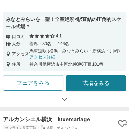
みなとみらいを一望！全室絶景×駅直結の圧倒的スケ
ール式場＊
4.1
口コミ
口コミ評価
人数
着席：30名 ～ 146名
馬車道駅 (横浜・みなとみらい・新横浜・川崎)
アクセス
アクセス詳細
住所
神奈川県横浜市中区北仲通6丁目101番
フェアをみる
式場をみる
アルカンシエル横浜 luxemariage
オンライン見学可能
式場・ゲストハウス