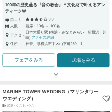
100年の歴史薫る『音の教会』＊文化財で叶えるアン
ティークW
3.9
口コミ
口コミ評価
人数
着席：10名 ～ 100名
日本大通り駅 (横浜・みなとみらい・新横浜・川
アクセス
崎)
アクセス詳細
住所
神奈川県横浜市中区山下町280－1
フェアをみる
式場をみる
MARINE TOWER WEDDING（マリンタワー
ウエディング）
式場・ゲストハウス