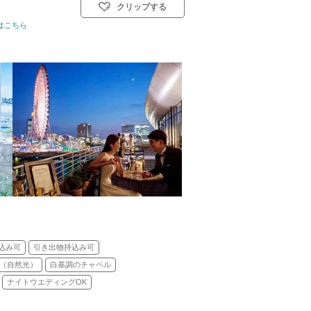
クリップする
はこちら
式スタイル: 教会式(キリスト教式)／人前式
込み可
引き出物持込み可
（自然光）
白基調のチャペル
ナイトウエディングOK