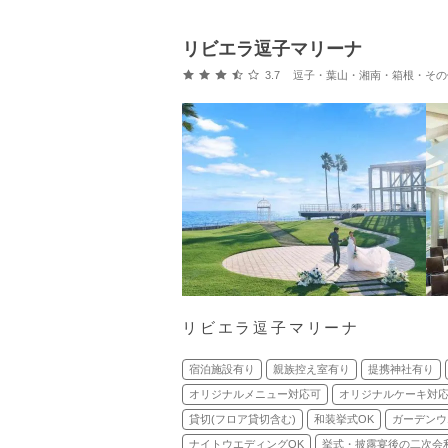
リビエラ逗子マリーナ
口コミ評価
3.7
逗子・葉山・湘南・箱根・その他 (逗
リビエラ逗子マリーナ
宿泊施設有り
親族控え室有り
提携神社有り
オリジナルメニュー対応可
オリジナルケーキ対
貸切(フロア貸切含む)
和装挙式OK
ガーデンウ
ナイトウエディングOK
挙式・披露宴後の二次会