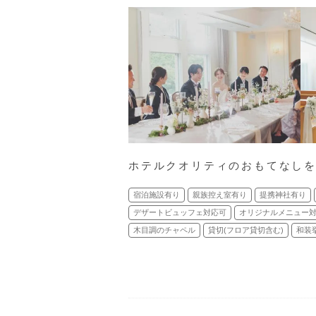
ホテルクオリティのおもてなし
宿泊施設有り
親族控え室有り
提携神社有り
デザートビュッフェ対応可
オリジナルメニュー
木目調のチャペル
貸切(フロア貸切含む)
和装