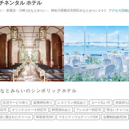
チネンタル ホテル
・川崎 (みなとみらい駅) / ホテルウエディング
神奈川県横浜市西区みなとみらい1-1-1
対応人数: 着席：2名 ～ 380名
アクセス詳細
挙
みなとみらいのシンボリックホテル
託児サービス有り
提携神社有り
レストラン併設あり
カード払い可
衣装持ち
対応可
オリジナルケーキ対応可
料理演出あり
アレルギー対応可
明るいチャペル
緑に囲まれたチャペル
和装挙式OK
マタニティウエディングOK
会費制結婚式OK