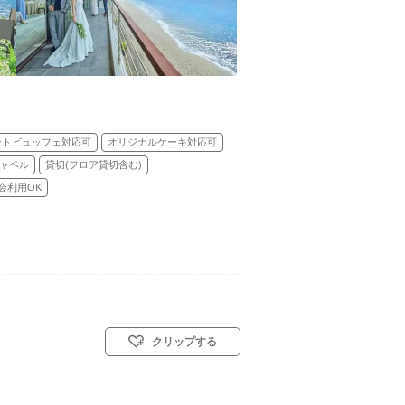
ートビュッフェ対応可
オリジナルケーキ対応可
ャペル
貸切(フロア貸切含む)
会利用OK
クリップする
スト教式)／神前式／人前式／和装人前式