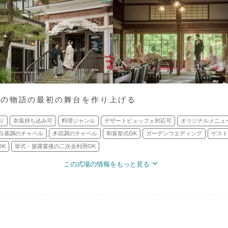
人の物語の最初の舞台を作り上げる
り
衣装持ち込み可
料理ジャンル
デザートビュッフェ対応可
オリジナルメニュ
白基調のチャペル
木目調のチャペル
和装挙式OK
ガーデンウエディング
ゲスト
OK
挙式・披露宴後の二次会利用OK
この式場の情報をもっと見る