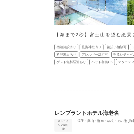
【海まで2秒】富士山を望む絶景
宿泊施設有り
提携神社有り
後払い相談可
料理演出あり
アレルギー対応可
明るいチャペ
ゲスト無料送迎あり
ペット相談OK
マタニティ
レンブラントホテル海老名
逗子・葉山・湘南・箱根・その他 (海老
オンライ
ン見学可
能