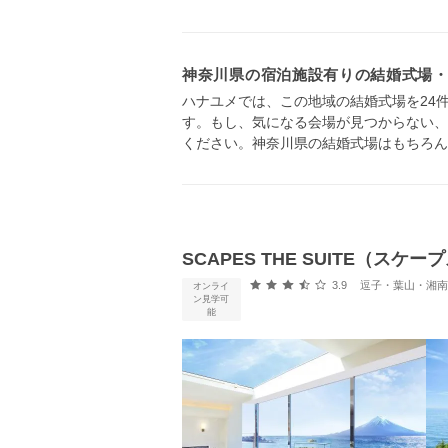
神奈川県の宿泊施設有りの結婚式場
ハナユメでは、この地域の結婚式場を24
す。もし、気になる会場が見つからない、
ください。神奈川県の結婚式場はもちろん
SCAPES THE SUITE（ス
口コミ評価
3.9
逗子・葉山・湘南・箱根・
オンライ
ン見学可
能