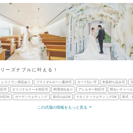
をリーズナブルに叶える！
レストラン併設あり
ブライダルローン案内可
カード払い可
衣装持ち込み可
対応可
オリジナルケーキ対応可
料理演出あり
アレルギー対応可
明るいチャペル
挙式OK
ガーデンウエディング
挙式のみOK
マタニティウエディングOK
挙式・
この式場の情報をもっと見る