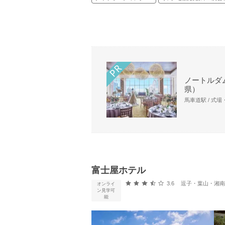
ノートルダ
県）
馬車道駅 / 式
富士屋ホテル
口コミ評価
3.6
逗子・葉山・湘南・箱根
オンライ
ン見学可
能