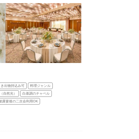
引き出物持込み可
料理ジャンル
（自然光）
白基調のチャペル
披露宴後の二次会利用OK