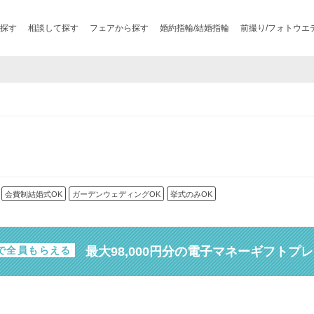
探す
相談して探す
フェアから探す
婚約指輪/結婚指輪
前撮り/フォトウエ
会費制結婚式OK
ガーデンウェディングOK
挙式のみOK
最大98,000円分の電子マネーギフトプ
で全員もらえる