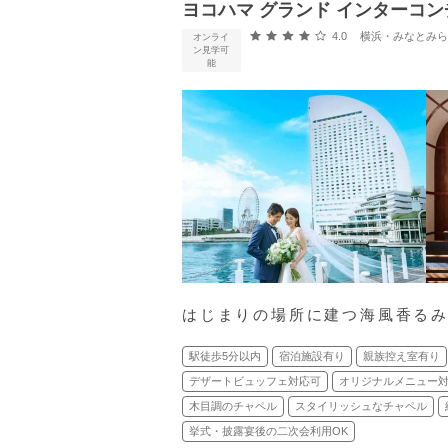
ヨコハマ グランド インターコン
口コミ評価
4.0
横浜・みなとみらい・新横浜
オンライ
ン見学可
能
はじまりの場所に建つ海風香る
駅徒歩5分以内
宿泊施設有り
親族控え室有り
デザートビュッフェ対応可
オリジナルメニュー
木目調のチャペル
スタイリッシュなチャペル
挙式・披露宴後の二次会利用OK