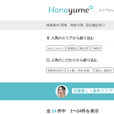
エリアから
検索条件 関東 , 神奈川県 ,宿泊施設有り
人気のエリアから絞り込む
みなとみらい
新横浜
横浜市
川崎市
人気のこだわりから絞り込む
和装挙式OK
少人数（30名未満）
後払い相談可
式場探し＋条件クリア
全
24
件中 1〜24件を表示