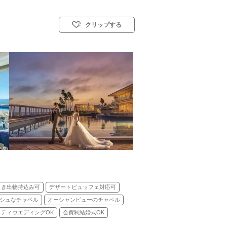
クリップする
リスト教式)／神前式
引き出物持込み可
デザートビュッフェ対応可
シュなチャペル
オーシャンビューのチャペル
ニティウエディングOK
会費制結婚式OK