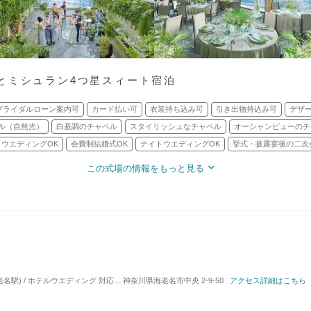
とミシュラン4つ星スィート宿泊
ブライダルローン案内可
カード払い可
衣装持ち込み可
引き出物持込み可
デザ
ル（自然光）
白基調のチャペル
スタイリッシュなチャペル
オーシャンビューのチ
ウエディングOK
会費制結婚式OK
ナイトウエディングOK
挙式・披露宴後の二次
この式場の情報をもっと見る
名駅) / ホテルウエディング
対応人数: 着席：10名 ～ 240名
神奈川県海老名市中央 2-9-50
挙式スタイル: 教会式(キリ
アクセス詳細はこちら