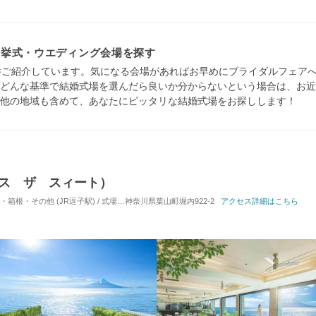
・挙式・ウエディング会場を探す
件ご紹介しています。気になる会場があればお早めにブライダルフェア
どんな基準で結婚式場を選んだら良いか分からないという場合は、お近
他の地域も含めて、あなたにピッタリな結婚式場をお探しします！
ケープス ザ スィート）
その他 (JR逗子駅) / 式場・ゲストハウス
神奈川県葉山町堀内922-2
対応人数: 着席：6名 ～ 99名
アクセス詳細はこちら
挙式スタイル