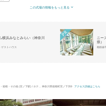
この式場の情報をもっと見る
ム横浜みなとみらい（神奈川
ニーズ
県）
場・ゲストハウス
相鉄線平
・その他 (宮ノ下駅) / ホテルウエディング
神奈川県箱根町宮ノ下359
対応人数: 着席：2名 ～ 90名
アクセス詳細はこちら
挙式スタイル