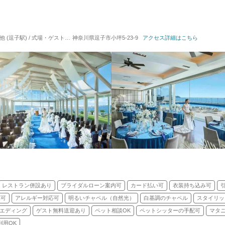
子駅) / 式場・ゲストハウス
神奈川県逗子市小坪5-23-9
対応人数: 着席：2名 ～ 200名
アクセス詳細はこちら
挙式スタイル: 教会式(キ
レストラン併設あり
ブライダルローン案内可
カード払い可
衣装持ち込み可
応可
アレルギー対応可
明るいチャペル（自然光）
白基調のチャペル
スタイリッ
エディング
ゲスト無料送迎あり
ペット相談OK
ペットシッターの手配可
マタ
利用OK