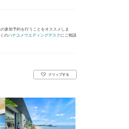
への参加予約を行うことをオススメしま
くの
ハナユメウエディングデスク
にご相談
クリップする
: 教会式(キリスト教式)／人前式