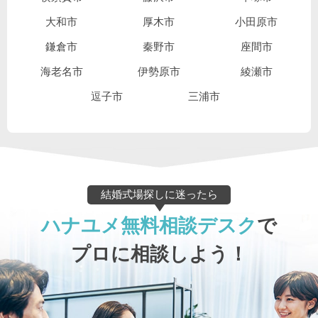
大和市
厚木市
小田原市
鎌倉市
秦野市
座間市
海老名市
伊勢原市
綾瀬市
逗子市
三浦市
結婚式場探しに迷ったら
ハナユメ無料相談デスク
で
プロに相談しよう！