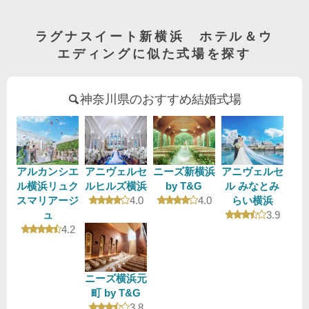
ラグナスイート新横浜 ホテル＆ウ
エディングに似た式場を探す
神奈川県のおすすめ結婚式場
アルカンシエ
アニヴェルセ
ニーズ新横浜
アニヴェルセ
ル横浜リュク
ルヒルズ横浜
by T&G
ル みなとみ
口コミ評価
口コミ評価
スマリアージ
4.0
4.0
らい横浜
口コミ評
ュ
3.9
口コミ評価
4.2
ニーズ横浜元
町 by T&G
口コミ評価
3.8