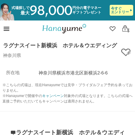
98,000
式場探しで
円分の電子マネー
今すぐ
エントリー
ギフトプレゼント
最大
クリップ
ログ
ラグナスイート新横浜 ホテル＆ウエディング
ク
神奈川県
所在地
神奈川県横浜市港北区新横浜2-6-6
※こちらの式場は、現在Hanayumeでは見学・ブライダルフェア予約を承ってお
りません。
※Hanayumeで開催中の
キャンペーン
対象外の式場となります。こちらの式場へ
直接ご予約いただいてもキャンペーンは適用されません。
ラグナスイート新横浜 ホテル＆ウエディ