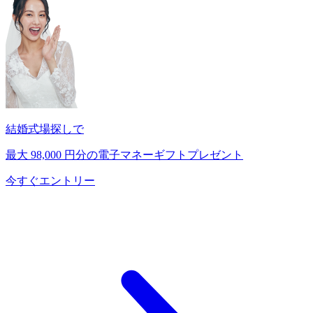
結婚式場探しで
最大
98,000
円分の電子マネーギフトプレゼント
今すぐエントリー