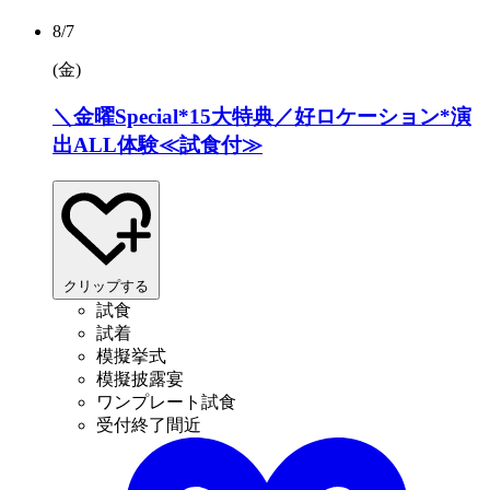
8/7
(金
)
＼金曜Special*15大特典／好ロケーション*演
出ALL体験≪試食付≫
クリップする
試食
試着
模擬挙式
模擬披露宴
ワンプレート試食
受付終了間近