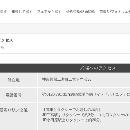
探す
相談して探す
フェアから探す
婚約指輪/結婚指輪
前撮り/フォトウエ
へのアクセス
0名
式場へのアクセス
所在地
神奈川県二宮町二宮下向浜36
電話番号
0120-791-317(結婚式場予約サイト「ハナユメ」
最寄り駅／交通
【電車とタクシーでお越しの場合】
JR二宮駅よりタクシーで約3分。（北口タクシーの
JR小田原駅よりタクシーで約20分。