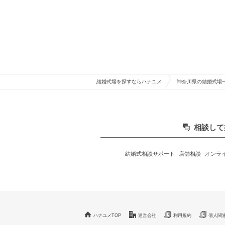
結婚式場を探すならハナユメ
神奈川県の結婚式場
相談して
結婚式相談サポート
店舗相談
オンラ
ハナユメTOP
運営会社
利用規約
個人関