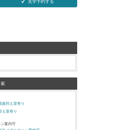
見学予約する
検索
り
 親族控え室有り
族控え室有り
ーン案内可