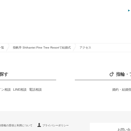
一覧
指帆亭 Shihantei Pine Tree Resortで結婚式
アクセス
探す
指輪・
イン相談
LINE相談
電話相談
婚約・結婚
連情報の受領と利用について
プライバシーポリシー
お問い合