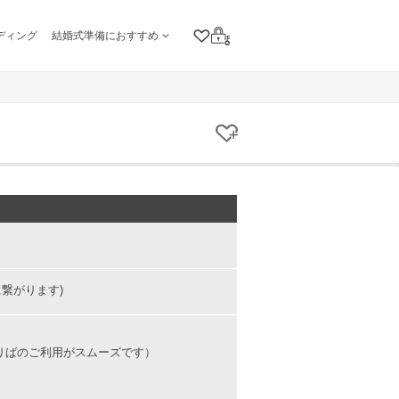
ディング
結婚式準備におすすめ
クリップリスト
ログイン
クリップする
に繋がります)
りばのご利用がスムーズです）