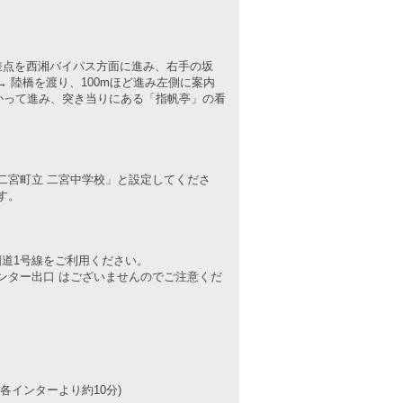
差点を西湘バイパス方面に進み、右手の坂
→ 陸橋を渡り、100mほど進み左側に案内
かって進み、突き当りにある「指帆亭」の看
二宮町立 二宮中学校」と設定してくださ
す。
。
国道1号線をご利用ください。
ンター出口 はございませんのでご注意くだ
各インターより約10分)