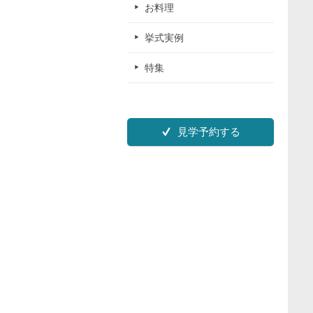
お料理
挙式実例
特集
見学予約する