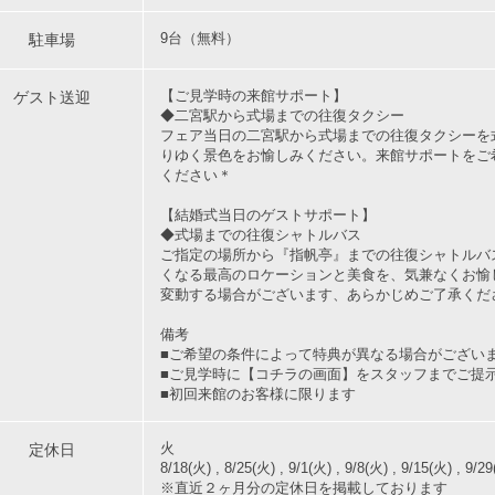
駐車場
9台（無料）
ゲスト送迎
【ご見学時の来館サポート】
◆二宮駅から式場までの往復タクシー
フェア当日の二宮駅から式場までの往復タクシーを
りゆく景色をお愉しみください。来館サポートをご
ください＊
【結婚式当日のゲストサポート】
◆式場までの往復シャトルバス
ご指定の場所から『指帆亭』までの往復シャトルバ
くなる最高のロケーションと美食を、気兼なくお愉
変動する場合がございます、あらかじめご了承くだ
備考
■ご希望の条件によって特典が異なる場合がござい
■ご見学時に【コチラの画面】をスタッフまでご提
■初回来館のお客様に限ります
定休日
火
8/18(火) , 8/25(火) , 9/1(火) , 9/8(火) , 9/15(火) , 9/2
※直近２ヶ月分の定休日を掲載しております