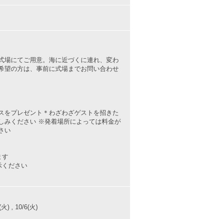
式場にてご用意。海に近づくに連れ、変わ
希望の方は、事前に式場までお問い合わせ
スをプレゼント＊わざわざゲストを招きた
しみください ※発着場所によっては料金が
さい
ます
示ください
9(火) , 10/6(火)