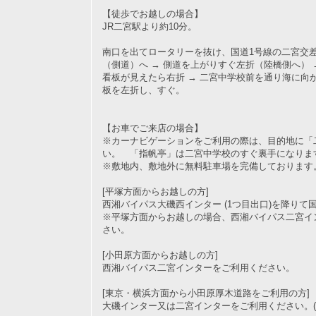
【徒歩でお越しの場合】
JR二宮駅より約10分。
南口を出てロータリーを抜け、国道1号線の二宮交
（側道）へ → 側道を上がりすぐ左折（陸橋側へ） 
看板が見えたら右折 → 二宮中学校前を通り海に向
板を左折し、すぐ。
【お車でご来店の場合】
※カーナビゲーションをご利用の際は、目的地に「
い。 「指帆亭」は二宮中学校のすぐ裏手になりま
※敷地内、敷地外に無料駐車場を完備しております
[平塚方面からお越しの方]
西湘バイパス大磯西インター (1つ目出口)を降りて
※平塚方面からお越しの場合、西湘バイパス二宮イ
さい。
[小田原方面からお越しの方]
西湘バイパス二宮インターをご利用ください。
[東京・横浜方面から小田原厚木道路をご利用の方]
大磯インター又は二宮インターをご利用ください。(