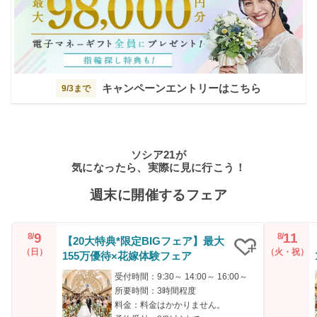
キャンペーンエントリーはこちら
9/3まで
ソシア21が
気になったら、実際に見に行こう！
週末に開催するフェア
9
11
8/
8/
【20大特典*限定BIGフェア】最大
（日）
（火・祝）
155万優待×花嫁体験フェア
クリップ
受付時間：9:30～ 14:00～ 16:00～
所要時間：3時間程度
料金：料金はかかりません。