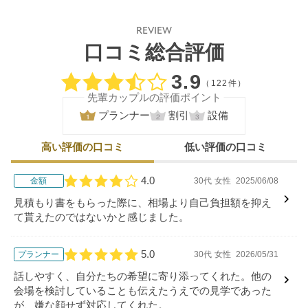
REVIEW
口コミ総合評価
口コミ評価
3.9
（122件）
先輩カップルの評価ポイント
プランナー
割引
設備
高い評価の口コミ
低い評価の口コミ
4.0
金額
30代
女性
2025/06/08
口コミ評価
見積もり書をもらった際に、相場より自己負担額を抑え
て貰えたのではないかと感じました。
5.0
プランナー
30代
女性
2026/05/31
口コミ評価
話しやすく、自分たちの希望に寄り添ってくれた。他の
会場を検討していることも伝えたうえでの見学であった
が、嫌な顔せず対応してくれた。