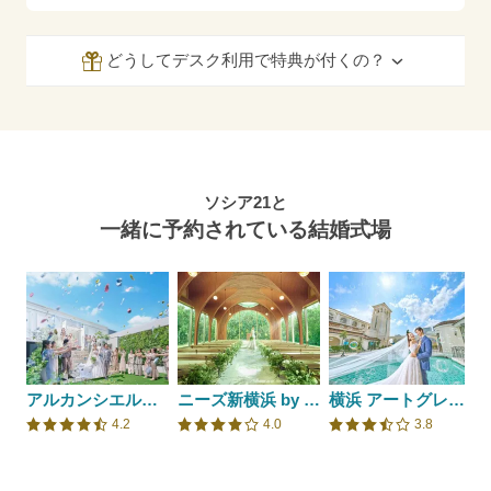
どうしてデスク利用で特典が付くの？
ソシア21と
一緒に予約されている結婚式場
アルカンシエル横浜 luxemariage
ニーズ新横浜 by T&G WEDDING(旧 アクアテラス迎賓館 新横浜)
横浜 アートグレイス ポートサイドヴィラ
4.2
4.0
3.8
口コミ評価
口コミ評価
口コミ評価