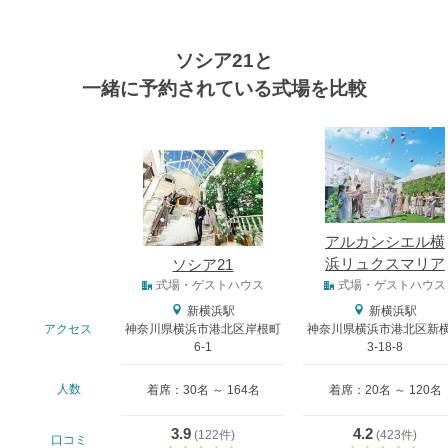
ソシア21と
一緒に予約されている式場を比較
式場
アルカンシエル横
浜リュクスマリア
ソシア21
式場タイプ
ージュ
式場・ゲストハウス
式場・ゲストハウス
新横浜駅
新横浜駅
アクセス
神奈川県横浜市港北区岸根町
神奈川県横浜市港北区新
6-1
3-18-8
おトクな特典つきフェア
人数
着席：30名 ～ 164名
着席：20名 ～ 120名
フェア一覧
8/11
残◯
(火・祝)
衣装4着優待割
3.9
4.2
(
122件
)
(
423件
)
口コミ