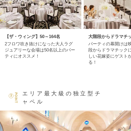
【ザ・ウィング】50～164名
大階段からドラマチ
2フロワ吹き抜けになった大人ラグ
パーティの幕開けは
ジュアリーな会場は50名以上のパー
段からドラマチック
ティにオススメ！
しい花嫁姿にゲスト
る！
エリア最大級の独立型チ
POINT
2
ャペル