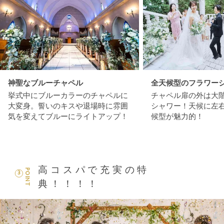
神聖なブルーチャペル
全天候型のフラワー
挙式中にブルーカラーのチャペルに
チャペル扉の外は大
大変身。誓いのキスや退場時に雰囲
シャワー！天候に左
気を変えてブルーにライトアップ！
候型が魅力的！
高コスパで充実の特
POINT
3
典！！！！