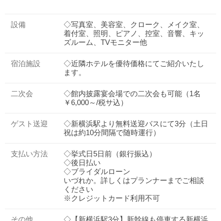
設備
◇写真室、美容室、クローク、メイク室、
着付室、照明、ピアノ、控室、音響、キッ
ズルーム、TVモニター他
宿泊施設
◇近隣ホテルを優待価格にてご紹介いたし
ます。
二次会
◇館内披露宴会場での二次会も可能（1名
￥6,000～/税サ込）
ゲスト送迎
◇新横浜駅より無料送迎バスにて3分（土日
祝は約10分間隔で随時運行）
支払い方法
◇挙式日5日前（銀行振込）
◇後日払い
◇ブライダルローン
いづれか。詳しくはプランナーまでご相談
ください
※クレジットカード利用不可
その他
◇【新横浜駅3分】新幹線も停車する新横浜