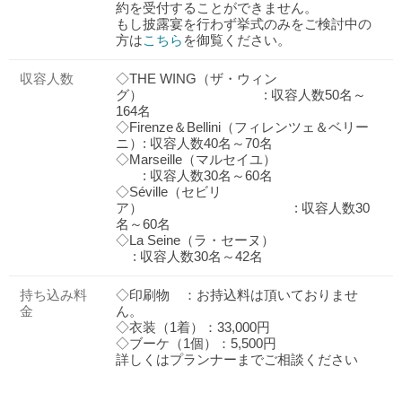
約を受付することができません。
もし披露宴を行わず挙式のみをご検討中の
方は
こちら
を御覧ください。
収容人数
◇THE WING（ザ・ウィン
グ） : 収容人数50名～
164名
◇Firenze＆Bellini（フィレンツェ＆ベリー
ニ）: 収容人数40名～70名
◇Marseille（マルセイユ）
: 収容人数30名～60名
◇Séville（セビリ
ア） : 収容人数30
名～60名
◇La Seine（ラ・セーヌ）
: 収容人数30名～42名
持ち込み料
◇印刷物 ：お持込料は頂いておりませ
金
ん。
◇衣装（1着）：33,000円
◇ブーケ（1個）：5,500円
詳しくはプランナーまでご相談ください