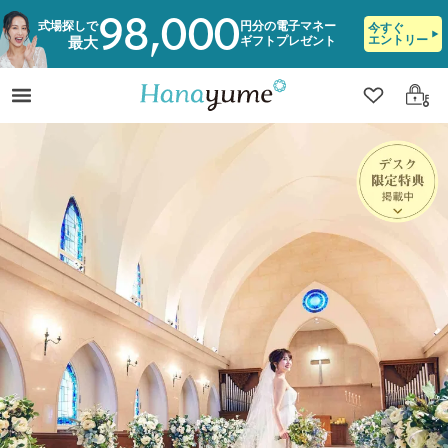
98,000
式場探しで
円分の電子マネー
今すぐ
エントリー
ギフトプレゼント
最大
クリップ
ログ