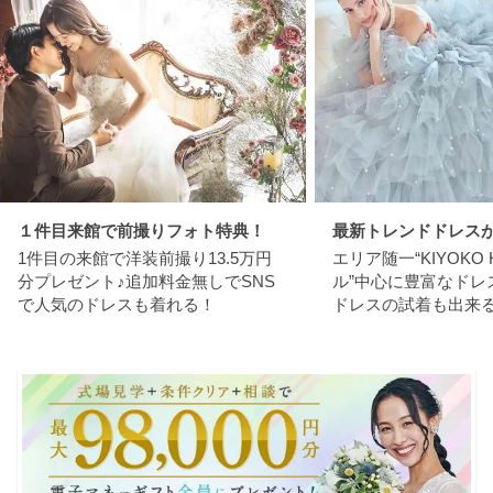
１件目来館で前撮りフォト特典！
最新トレンドドレスが
1件目の来館で洋装前撮り13.5万円
エリア随一“KIYOKO
分プレゼント♪追加料金無しでSNS
ル”中心に豊富なドレ
で人気のドレスも着れる！
ドレスの試着も出来