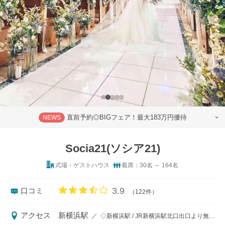
直前予約◎BIGフェア！最大183万円優待
NEWS
Socia21(ソシア21)
式場・ゲストハウス
着席：30名 ～ 164名
口コミ評価
3.9
口コミ
（122件）
アクセス
新横浜駅
／
◇新横浜駅 / JR新横浜駅北口出口より無料送迎バス3分Socia21前下車、市営地下鉄線新横浜 駅より無料送迎バス3分Socia21前下車 ◇送迎バス発着所 https://www.socia21.co.jp/news/detail.html?id=1741