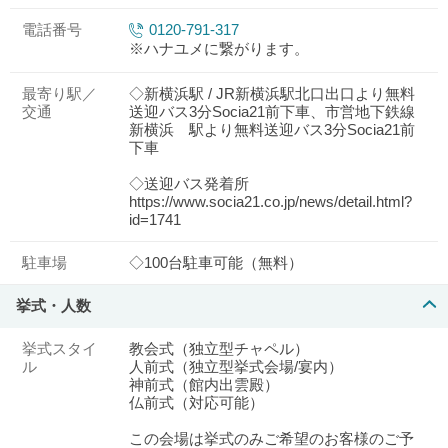
電話番号
0120-791-317
※ハナユメに繋がります。
最寄り駅／
◇新横浜駅 / JR新横浜駅北口出口より無料
交通
送迎バス3分Socia21前下車、市営地下鉄線
新横浜 駅より無料送迎バス3分Socia21前
下車
◇送迎バス発着所
https://www.socia21.co.jp/news/detail.html?
id=1741
駐車場
◇100台駐車可能（無料）
挙式・人数
挙式スタイ
教会式（独立型チャペル）
ル
人前式（独立型挙式会場/宴内）
神前式（館内出雲殿）
仏前式（対応可能）
この会場は挙式のみご希望のお客様のご予